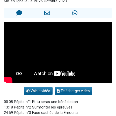
Mis en ligne le Jeudi 26 Octobre 2023
3 personnes viennent de nous rejoindre sur WhatsApp
2 personnes viennent de nous rejoindre sur WhatsApp
3 personnes viennent de nous rejoindre sur WhatsApp
2 nouvelles musiques dans Torah-Box Music
Voir la vidéo
Télécharger vidéo
00:08 Pépite n°1 Et tu seras une bénédiction
13:18 Pépite n°2 Surmonter les épreuves
24:59 Pépite n°3 Face cachée de la Émouna