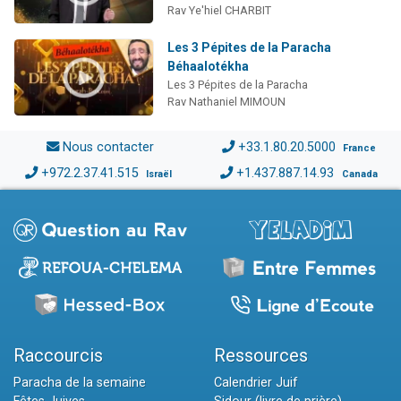
Rav Ye'hiel CHARBIT
Les 3 Pépites de la Paracha
Béhaalotékha
Les 3 Pépites de la Paracha
Rav Nathaniel MIMOUN
Nous contacter
+33.1.80.20.5000
France
+972.2.37.41.515
+1.437.887.14.93
Israël
Canada
Raccourcis
Ressources
Paracha de la semaine
Calendrier Juif