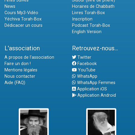
Fêtes Juives
Sidour (livre de prière)
News
Horaires de Chabbath
Cours Mp3-Vidéo
Livres Torah-Box
Yéchiva Torah-Box
Inscription
Dédicacer un cours
Podcast Torah-Box
English Version
L'association
Retrouvez-nous...
A propos de l'association
Twitter
Faire un don !
Facebook
Mentions légales
YouTube
Nous contacter
WhatsApp
Aide (FAQ)
WhatsApp Femmes
Application iOS
Application Android