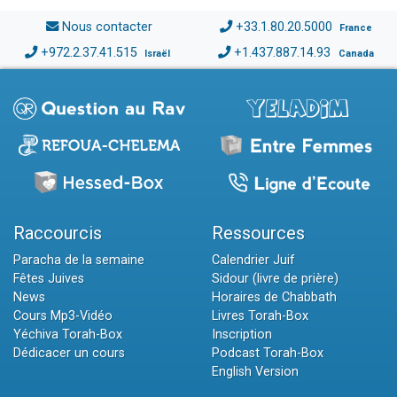
Nous contacter
+33.1.80.20.5000
France
+972.2.37.41.515
+1.437.887.14.93
Israël
Canada
Raccourcis
Ressources
Paracha de la semaine
Calendrier Juif
Fêtes Juives
Sidour (livre de prière)
News
Horaires de Chabbath
Cours Mp3-Vidéo
Livres Torah-Box
Yéchiva Torah-Box
Inscription
Dédicacer un cours
Podcast Torah-Box
English Version