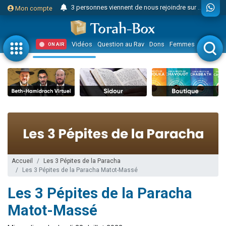
3 personnes viennent de nous rejoindre sur WhatsApp
Mon compte
Odaya vient de donner son Maasser
3 personnes viennent de faire un don pour 5 jours de vacances aux Orphelins
Vidéos
Question au Rav
Dons
Femmes
Enfants
ON AIR
3 personnes viennent de faire un don pour Diane, 80 ans, dans un appartement insalubre
2 personnes viennent de nous rejoindre sur WhatsApp
13 personnes viennent de demander une bénédiction
30 personnes viennent de faire un don pour Sauvez la jambe de Yohan
Il reste 49 places pour étudier en groupe sur Zoom
12 nouvelles musiques dans Torah-Box Music
3 personnes viennent de nous rejoindre sur WhatsApp
2 personnes viennent de nous rejoindre sur WhatsApp
Accueil
Les 3 Pépites de la Paracha
Les 3 Pépites de la Paracha Matot-Massé
2 nouvelles musiques dans Torah-Box Music
Les 3 Pépites de la Paracha
3 personnes viennent de nous rejoindre sur WhatsApp
8 personnes viennent de faire un don pour Tsédaka : pauvres d'Israel
Matot-Massé
Nouvelle émission radio : Visions de grandeur n°104 : Le Chabbath et le Birkat Hamazone à travers le temps