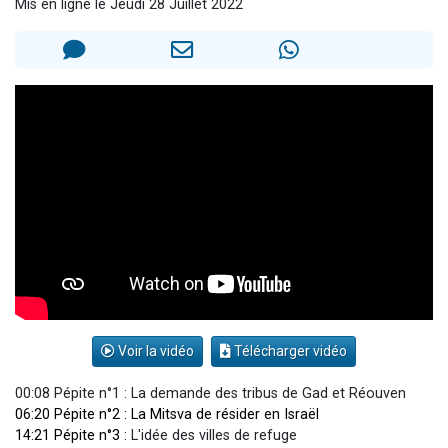
Mis en ligne le Jeudi 28 Juillet 2022
61 personnes viennent de demander une bénédiction
Il reste 49 places pour étudier en groupe sur Zoom
Ariel vient de donner son Maasser
Nathaniel vient de donner son Maasser
4 personnes viennent de nous rejoindre sur WhatsApp
Voir la vidéo
Télécharger vidéo
00:08 Pépite n°1 : La demande des tribus de Gad et Réouven
06:20 Pépite n°2 : La Mitsva de résider en Israël
14:21 Pépite n°3 :
L'idée des villes de refuge