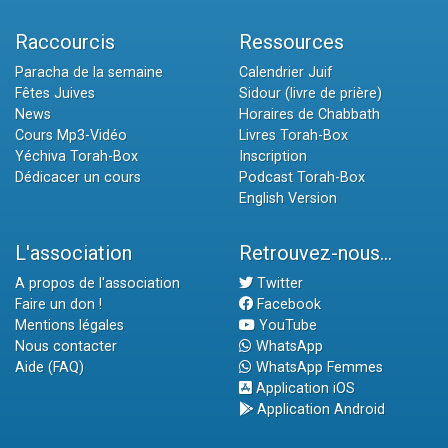
Raccourcis
Ressources
Paracha de la semaine
Calendrier Juif
Fêtes Juives
Sidour (livre de prière)
News
Horaires de Chabbath
Cours Mp3-Vidéo
Livres Torah-Box
Yéchiva Torah-Box
Inscription
Dédicacer un cours
Podcast Torah-Box
English Version
L'association
Retrouvez-nous...
A propos de l'association
Twitter
Faire un don !
Facebook
Mentions légales
YouTube
Nous contacter
WhatsApp
Aide (FAQ)
WhatsApp Femmes
Application iOS
Application Android