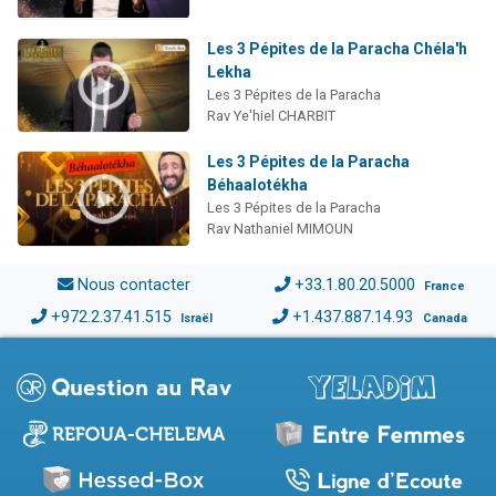
Les 3 Pépites de la Paracha Chéla'h
Lekha
Les 3 Pépites de la Paracha
Rav Ye'hiel CHARBIT
Les 3 Pépites de la Paracha
Béhaalotékha
Les 3 Pépites de la Paracha
Rav Nathaniel MIMOUN
Nous contacter
+33.1.80.20.5000
France
+972.2.37.41.515
+1.437.887.14.93
Israël
Canada