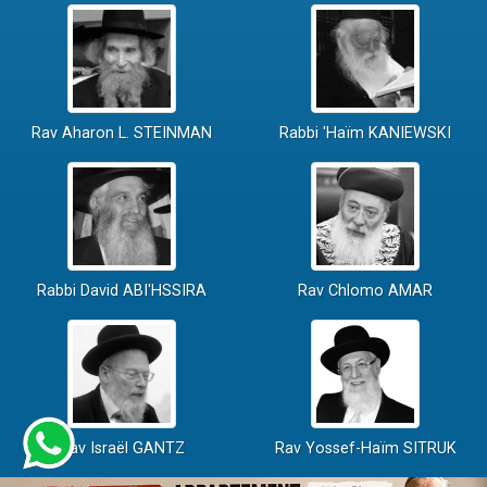
Rav Aharon L. STEINMAN
Rabbi 'Haïm KANIEWSKI
Rabbi David ABI'HSSIRA
Rav Chlomo AMAR
Rav Israël GANTZ
Rav Yossef-Haïm SITRUK