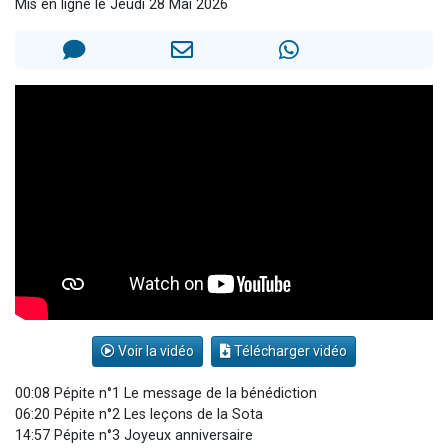
Mis en ligne le Jeudi 28 Mai 2026
2 personnes viennent de nous rejoindre sur WhatsApp
13 personnes viennent de demander une bénédiction
Il reste 49 places pour étudier en groupe sur Zoom
12 nouvelles musiques dans Torah-Box Music
2 personnes viennent de nous rejoindre sur WhatsApp
Voir la vidéo
Télécharger vidéo
00:08 Pépite n°1 Le message de la bénédiction
06:20 Pépite n°2 Les leçons de la Sota
14:57 Pépite n°3 Joyeux anniversaire