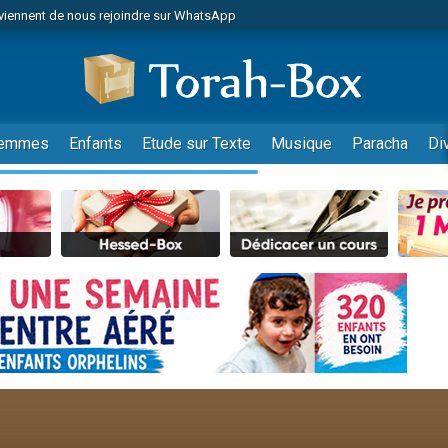
viennent de nous rejoindre sur WhatsApp
r vient de donner son Maasser
nes viennent de faire un don pour Événements Torah-Box
es viennent de faire un don pour Tsédaka : pauvres d'Israel
viennent de nous rejoindre sur WhatsApp
emmes
Enfants
Etude sur Texte
Musique
Paracha
Di
 viennent de demander une bénédiction
es viennent de faire un don pour Diane, 80 ans, dans un appartement insalub
49 places pour étudier en groupe sur Zoom
viennent de nous rejoindre sur WhatsApp
 viennent de demander une bénédiction
49 places pour étudier en groupe sur Zoom
viennent de nous rejoindre sur WhatsApp
viennent de nous rejoindre sur WhatsApp
es viennent de faire un don pour Reloger Rivka, 6 enfants, victime de violences
es viennent de faire un don pour 1 Journée de Vacances Pour les Enfants