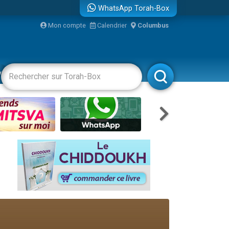
WhatsApp Torah-Box
Mon compte
Calendrier
Columbus
vertissements
Livres
Rabbanim
re
...