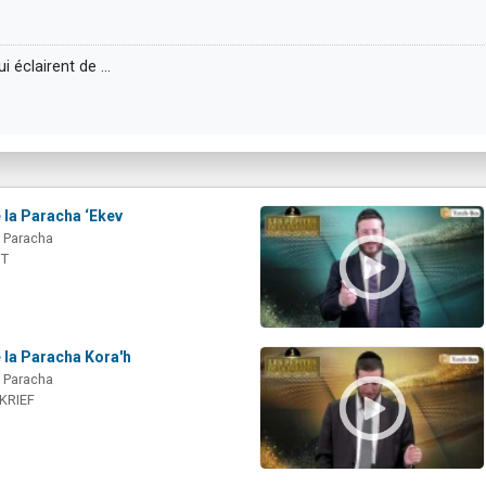
i éclairent de …
 la Paracha ‘Ekev
a Paracha
IT
 la Paracha Kora'h
a Paracha
 KRIEF