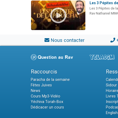
Les 3 Pépites d
Les 3 Pépites de l
Rav Nathaniel MI
Nous contacter
Raccourcis
Ress
Paracha de la semaine
Calendr
Fêtes Juives
Sidour 
News
Horair
Cours Mp3-Vidéo
Livres
Yéchiva Torah-Box
Inscrip
Dédicacer un cours
Podcas
English