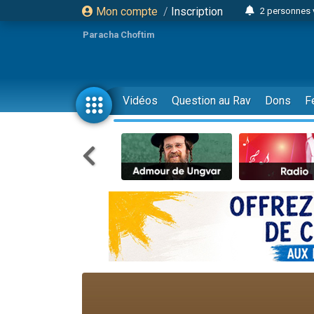
Mon compte
/
Inscription
2 personnes 
Lisbel Esthe
Paracha Choftim
3 person
2 personn
3 personnes 
Vidéos
Question au Rav
Dons
F
11 personnes
3 personn
Il reste 
2 personnes 
29 personnes
Il reste 
2 personnes 
6 personnes 
4 personn
2 personn