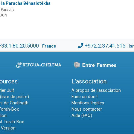
e la Paracha Béhaalotékha
a Paracha
MOUN
+33.1.80.20.5000
+972.2.37.41.515
France
Is
ources
L'association
ier Juif
A propos de l'association
(livre de prière)
Faire un don !
es de Chabbath
Mentions légales
 Torah-Box
Nous contacter
tion
Aide (FAQ)
t Torah-Box
 Version