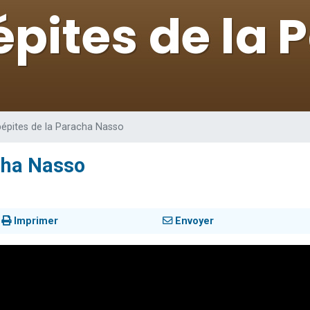
 viennent de demander une bénédiction
viennent de nous rejoindre sur WhatsApp
49 places pour étudier en groupe sur Zoom
 donner son Maasser
donner son Maasser
pépites de la Paracha Nasso
cha Nasso
Imprimer
Envoyer