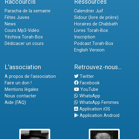
Raccourcis
Ressources
Paracha de la semaine
Calendrier Juif
Fêtes Juives
Sidour (livre de prière)
News
Horaires de Chabbath
Cours Mp3-Vidéo
Livres Torah-Box
Yéchiva Torah-Box
Inscription
Dédicacer un cours
Podcast Torah-Box
English Version
L'association
Retrouvez-nous...
A propos de l'association
Twitter
Faire un don !
Facebook
Mentions légales
YouTube
Nous contacter
WhatsApp
Aide (FAQ)
WhatsApp Femmes
Application iOS
Application Android