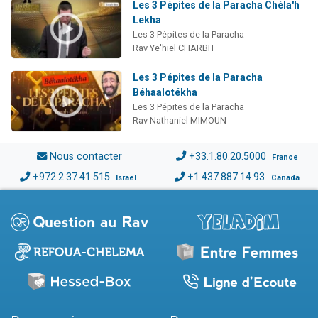
Les 3 Pépites de la Paracha Chéla'h
Lekha
Les 3 Pépites de la Paracha
Rav Ye'hiel CHARBIT
Les 3 Pépites de la Paracha
Béhaalotékha
Les 3 Pépites de la Paracha
Rav Nathaniel MIMOUN
Nous contacter
+33.1.80.20.5000
France
+972.2.37.41.515
+1.437.887.14.93
Israël
Canada