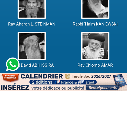
Rav Aharon L. STEINMAN
Rabbi 'Haïm KANIEWSKI
Rabbi David ABI'HSSIRA
Rav Chlomo AMAR
Rav Israël GANTZ
Rav Yossef-Haïm SITRUK