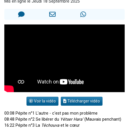
Mis en ligne le Jeudi 18 Septembre 2025
13 personnes viennent de demander une bénédiction
30 personnes viennent de faire un don pour Sauvez la jambe de Yohan
Il reste 49 places pour étudier en groupe sur Zoom
12 nouvelles musiques dans Torah-Box Music
29 personnes viennent de demander une bénédiction
Voir la vidéo
Télécharger vidéo
00:08 Pépite n°1 L'autre - c'est pas mon problème
08:48 Pépite n°2 Se libérer du
Yétser Hara'
(Mauvais penchant)
16:22 Pépite n°3 La
Téchouva
et le cœur