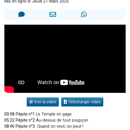
Mis en ligne le Jeudi 27 Mars 2025
2 personnes viennent de faire un don pour 1 Journée de Vacances Pour les Enfants
17 personnes viennent de demander une bénédiction
4 personnes viennent de nous rejoindre sur WhatsApp
Il reste 49 places pour étudier en groupe sur Zoom
2 personnes viennent de nous rejoindre sur WhatsApp
Voir la vidéo
Télécharger vidéo
00:08 Pépite n°1
Le Temple en gage
05:22 Pépite n°2
Au-dessus de tout soupçon
08:40 Pépite n°3
Quand on veut, on peut !