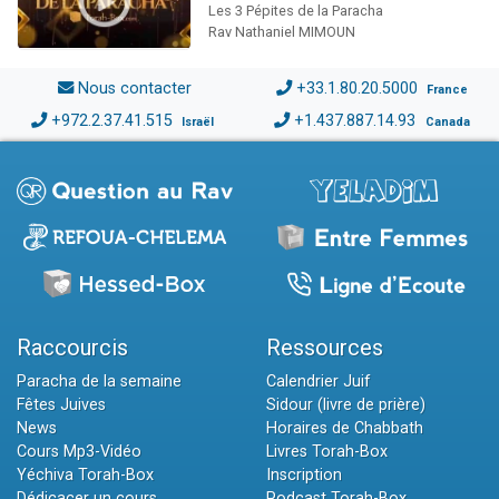
Les 3 Pépites de la Paracha
Rav Nathaniel MIMOUN
Nous contacter
+33.1.80.20.5000
France
+972.2.37.41.515
+1.437.887.14.93
Israël
Canada
Raccourcis
Ressources
Paracha de la semaine
Calendrier Juif
Fêtes Juives
Sidour (livre de prière)
News
Horaires de Chabbath
Cours Mp3-Vidéo
Livres Torah-Box
Yéchiva Torah-Box
Inscription
Dédicacer un cours
Podcast Torah-Box