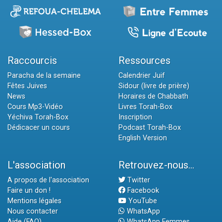
Raccourcis
Ressources
Paracha de la semaine
Calendrier Juif
Fêtes Juives
Sidour (livre de prière)
News
Horaires de Chabbath
Cours Mp3-Vidéo
Livres Torah-Box
Yéchiva Torah-Box
Inscription
Dédicacer un cours
Podcast Torah-Box
English Version
L'association
Retrouvez-nous...
A propos de l'association
Twitter
Faire un don !
Facebook
Mentions légales
YouTube
Nous contacter
WhatsApp
Aide (FAQ)
WhatsApp Femmes