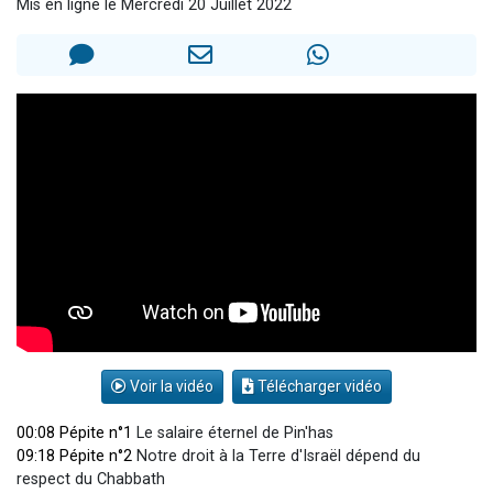
Mis en ligne le Mercredi 20 Juillet 2022
4 personnes viennent de nous rejoindre sur WhatsApp
3 personnes viennent de nous rejoindre sur WhatsApp
3 personnes viennent de faire un don pour 5 jours de vacances aux Orphelins
Odaya vient de donner son Maasser
2 personnes viennent de faire un don pour Tsédaka : pauvres d'Israel
Voir la vidéo
Télécharger vidéo
00:08 Pépite n°1
Le salaire éternel de Pin'has
09:18 Pépite n°2
Notre droit à la Terre d'Israël dépend du
respect du Chabbath