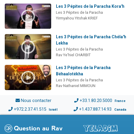
Les 3 Pépites de la Paracha Kora'h
Les 3 Pépites de la Paracha
Yirmyahou Yitshak KRIEF
Les 3 Pépites de la Paracha Chéla'h
Lekha
Les 3 Pépites de la Paracha
Rav Ye'hiel CHARBIT
Les 3 Pépites de la Paracha
Béhaalotékha
Les 3 Pépites de la Paracha
Rav Nathaniel MIMOUN
Nous contacter
+33.1.80.20.5000
France
+972.2.37.41.515
+1.437.887.14.93
Israël
Canada