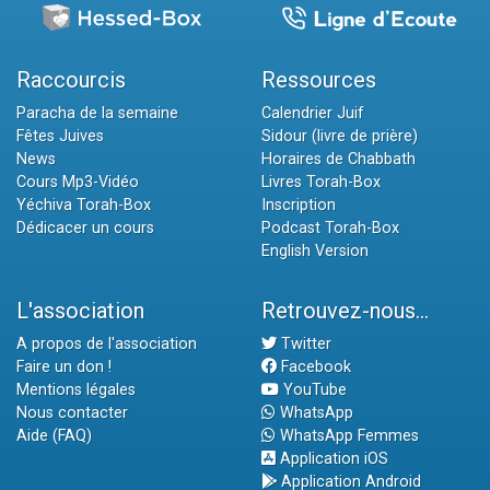
Raccourcis
Ressources
Paracha de la semaine
Calendrier Juif
Fêtes Juives
Sidour (livre de prière)
News
Horaires de Chabbath
Cours Mp3-Vidéo
Livres Torah-Box
Yéchiva Torah-Box
Inscription
Dédicacer un cours
Podcast Torah-Box
English Version
L'association
Retrouvez-nous...
A propos de l'association
Twitter
Faire un don !
Facebook
Mentions légales
YouTube
Nous contacter
WhatsApp
Aide (FAQ)
WhatsApp Femmes
Application iOS
Application Android