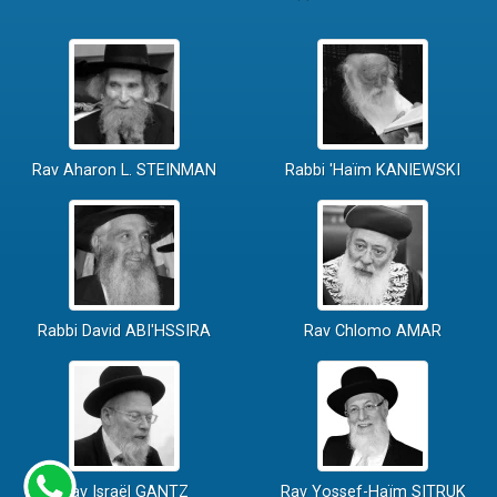
Rav Aharon L. STEINMAN
Rabbi 'Haïm KANIEWSKI
Rabbi David ABI'HSSIRA
Rav Chlomo AMAR
Rav Israël GANTZ
Rav Yossef-Haïm SITRUK