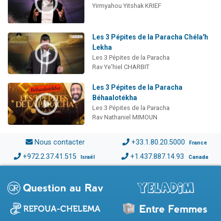
Yirmyahou Yitshak KRIEF
Les 3 Pépites de la Paracha Chéla'h
Lekha
Les 3 Pépites de la Paracha
Rav Ye'hiel CHARBIT
Les 3 Pépites de la Paracha
Béhaalotékha
Les 3 Pépites de la Paracha
Rav Nathaniel MIMOUN
Nous contacter
+33.1.80.20.5000
France
+972.2.37.41.515
+1.437.887.14.93
Israël
Canada