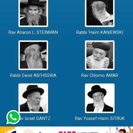
Rav Aharon L. STEINMAN
Rabbi 'Haïm KANIEWSKI
Rabbi David ABI'HSSIRA
Rav Chlomo AMAR
Rav Israël GANTZ
Rav Yossef-Haïm SITRUK