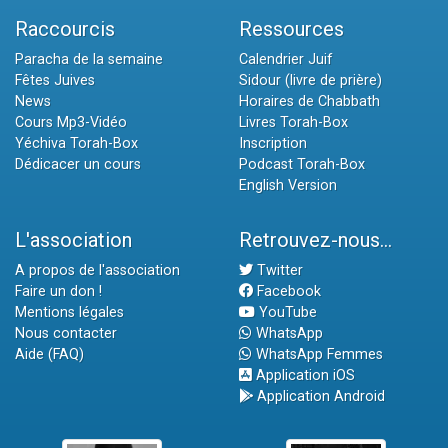
Raccourcis
Ressources
Paracha de la semaine
Calendrier Juif
Fêtes Juives
Sidour (livre de prière)
News
Horaires de Chabbath
Cours Mp3-Vidéo
Livres Torah-Box
Yéchiva Torah-Box
Inscription
Dédicacer un cours
Podcast Torah-Box
English Version
L'association
Retrouvez-nous...
A propos de l'association
Twitter
Faire un don !
Facebook
Mentions légales
YouTube
Nous contacter
WhatsApp
Aide (FAQ)
WhatsApp Femmes
Application iOS
Application Android