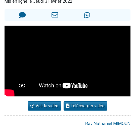
Mis en ligne le Jeudi 3 Février 2022
6 personnes viennent de nous rejoindre sur WhatsApp
4 personnes viennent de faire un don pour Reloger Rivka, 6 enfants, victime de violences...
2 personnes viennent de faire un don pour 1 Journée de Vacances Pour les Enfants
4 personnes viennent de nous rejoindre sur WhatsApp
3 nouvelles musiques dans Torah-Box Music
Voir la vidéo
Télécharger vidéo
Rav Nathaniel MIMOUN