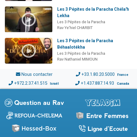
Les 3 Pépites de la Paracha Chéla'h
Lekha
Les 3 Pépites de la Paracha
Rav Ye'hiel CHARBIT
Les 3 Pépites de la Paracha
Béhaalotékha
Les 3 Pépites de la Paracha
Rav Nathaniel MIMOUN
Nous contacter
+33.1.80.20.5000
France
+972.2.37.41.515
+1.437.887.14.93
Israël
Canada