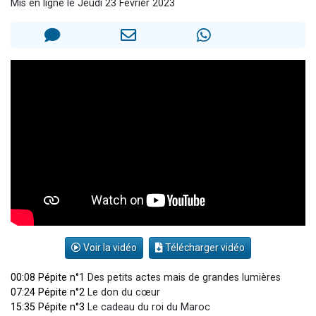
Mis en ligne le Jeudi 23 Février 2023
3 personnes viennent de nous rejoindre sur WhatsApp
2 nouvelles musiques dans Torah-Box Music
8 personnes viennent de faire un don pour Tsédaka : pauvres d'Israel
Nouvelle émission radio : Visions de grandeur n°104 : Le Chabbath et le Birkat Hamazone à travers le temps
4 personnes viennent de nous rejoindre sur WhatsApp
Voir la vidéo
Télécharger vidéo
00:08 Pépite n°1
Des petits actes mais de grandes lumières
07:24 Pépite n°2
Le don du cœur
15:35 Pépite n°3
Le cadeau du roi du Maroc