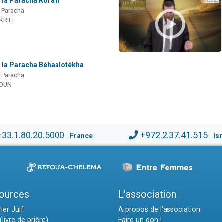
 la Paracha Kora'h
a Paracha
 KRIEF
e la Paracha Béhaalotékha
a Paracha
MOUN
+33.1.80.20.5000
+972.2.37.41.515
France
Is
ources
L'association
ier Juif
A propos de l'association
(livre de prière)
Faire un don !