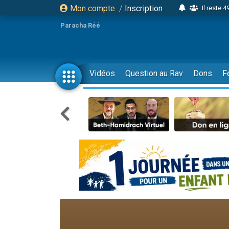
Mon compte
/
Inscription
Il reste 
16 person
Paracha Réé
2 personnes 
6 personnes 
4 personn
Vidéos
Question au Rav
Dons
F
2 personn
17 personnes
4 personnes 
Il reste 
Eva vient de
4 personnes 
3 personnes 
Odaya vient 
3 personn
2 personnes 