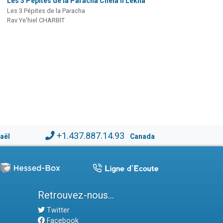
Les 3 Pépites de la Paracha Chéla'h Lekha
Les 3 Pépites de la Paracha
Rav Ye'hiel CHARBIT
+1.437.887.14.93
raël
Canada
Retrouvez-nous...
Twitter
Facebook