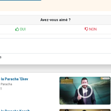
Avez-vous aimé ?
OUI
NON
s
 la Paracha ‘Ekev
a Paracha
IT