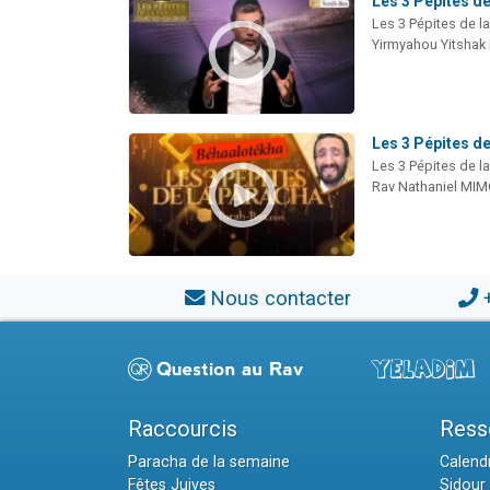
Les 3 Pépites de
Les 3 Pépites de l
Yirmyahou Yitshak
Les 3 Pépites d
Les 3 Pépites de l
Rav Nathaniel MI
Nous contacter
Raccourcis
Ress
Paracha de la semaine
Calendr
Fêtes Juives
Sidour 