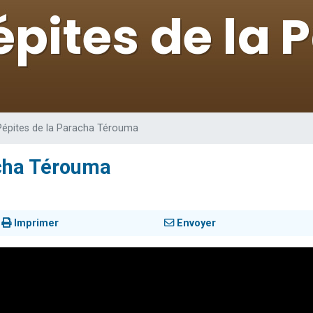
 viennent de demander une bénédiction
nnes viennent de faire un don pour Sauvez la jambe de Yohan
49 places pour étudier en groupe sur Zoom
lles musiques dans Torah-Box Music
 viennent de demander une bénédiction
Pépites de la Paracha Térouma
acha Térouma
Imprimer
Envoyer