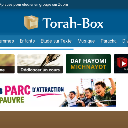
49 places pour étudier en groupe sur Zoom
nes viennent de faire un don pour Diane, 80 ans, dans un appartement insalu
viennent de nous rejoindre sur WhatsApp
viennent de nous rejoindre sur WhatsApp
es viennent de faire un don pour Reloger Rivka, 6 enfants, victime de violences
emmes
Enfants
Etude sur Texte
Musique
Paracha
Di
es viennent de faire un don pour 1 Journée de Vacances Pour les Enfants
 viennent de demander une bénédiction
viennent de nous rejoindre sur WhatsApp
49 places pour étudier en groupe sur Zoom
 donner son Maasser
viennent de nous rejoindre sur WhatsApp
viennent de nous rejoindre sur WhatsApp
de donner son Maasser
es viennent de faire un don pour 5 jours de vacances aux Orphelins
viennent de nous rejoindre sur WhatsApp