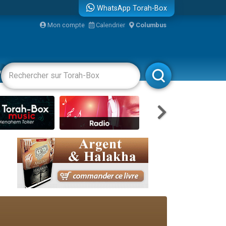
WhatsApp Torah-Box
bre
Mon compte
Calendrier
Columbus
...
vertissements
Livres
Rabbanim