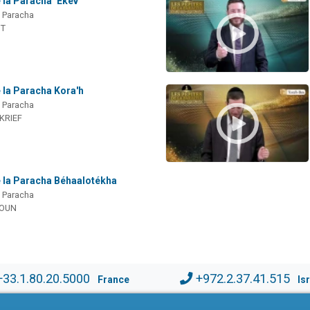
 la Paracha ‘Ekev
a Paracha
IT
 la Paracha Kora'h
a Paracha
 KRIEF
e la Paracha Béhaalotékha
a Paracha
MOUN
+33.1.80.20.5000
+972.2.37.41.515
France
Is