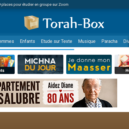
49 places pour étudier en groupe sur Zoom
nes viennent de faire un don pour Diane, 80 ans, dans un appartement insalu
 donner son Maasser
viennent de nous rejoindre sur WhatsApp
viennent de nous rejoindre sur WhatsApp
emmes
Enfants
Etude sur Texte
Musique
Paracha
Di
de donner son Maasser
es viennent de faire un don pour 5 jours de vacances aux Orphelins
viennent de nous rejoindre sur WhatsApp
 viennent de demander une bénédiction
49 places pour étudier en groupe sur Zoom
nnes viennent de faire un don pour Sauvez la jambe de Yohan
lles musiques dans Torah-Box Music
viennent de nous rejoindre sur WhatsApp
viennent de nous rejoindre sur WhatsApp
viennent de nous rejoindre sur WhatsApp