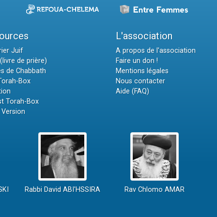
ources
L'association
ier Juif
A propos de l'association
(livre de prière)
Faire un don !
es de Chabbath
Mentions légales
 Torah-Box
Nous contacter
tion
Aide (FAQ)
t Torah-Box
 Version
SKI
Rabbi David ABI'HSSIRA
Rav Chlomo AMAR