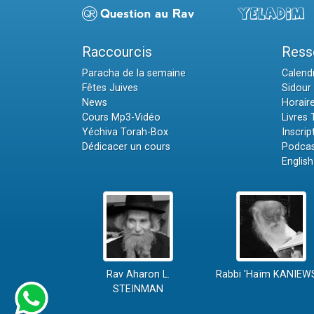
Raccourcis
Ress
Paracha de la semaine
Calendr
Fêtes Juives
Sidour 
News
Horair
Cours Mp3-Vidéo
Livres
Yéchiva Torah-Box
Inscrip
Dédicacer un cours
Podcas
English
Rav Aharon L.
Rabbi 'Haïm KANIEW
STEINMAN