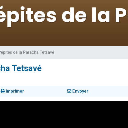
les musiques dans Torah-Box Music
es viennent de faire un don pour Tsédaka : pauvres d'Israel
sion radio : Visions de grandeur n°104 : Le Chabbath et le Birkat Hamazone à 
viennent de nous rejoindre sur WhatsApp
 viennent de demander une bénédiction
Pépites de la Paracha Tetsavé
cha Tetsavé
Imprimer
Envoyer