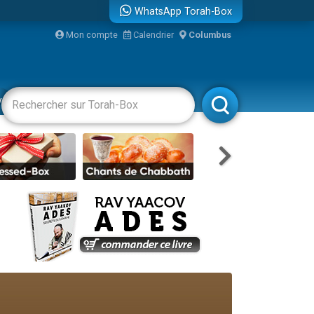
WhatsApp Torah-Box
bre
Mon compte
Calendrier
Columbus
vertissements
Livres
Rabbanim