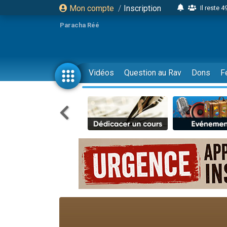
Mon compte
/
Inscription
Il reste 
23 person
Paracha Réé
Eva vient de
4 personnes 
3 personnes 
Vidéos
Question au Rav
Dons
F
Odaya vient 
3 personn
2 personnes 
13 personnes
Il reste 
30 perso
12 nouve
3 personnes 
2 personnes 
3 personnes 