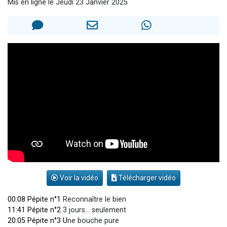
Mis en ligne le Jeudi 23 Janvier 2025
Il reste 49 places pour étudier en groupe sur Zoom
12 nouvelles musiques dans Torah-Box Music
3 personnes viennent de nous rejoindre sur WhatsApp
2 personnes viennent de nous rejoindre sur WhatsApp
2 personnes viennent de nous rejoindre sur WhatsApp
Voir la vidéo
Télécharger vidéo
00:08 Pépite n°1
Reconnaître le bien
11:41 Pépite n°2
3 jours… seulement
20:05 Pépite n°3 U
ne bouche pure