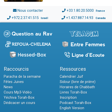
Nous contacter
+33.1.80.20.5000
France
+972.2.37.41.515
+1.437.887.14.93
Israël
Canada
Raccourcis
Ressources
Paracha de la semaine
Calendrier Juif
Fêtes Juives
Sidour (livre de prière)
News
Horaires de Chabbath
Cours Mp3-Vidéo
Livres Torah-Box
Yéchiva Torah-Box
Inscription
Dédicacer un cours
Podcast Torah-Box
English Version