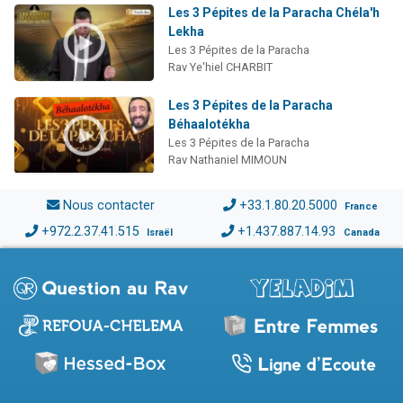
Les 3 Pépites de la Paracha Chéla'h
Lekha
Les 3 Pépites de la Paracha
Rav Ye'hiel CHARBIT
Les 3 Pépites de la Paracha
Béhaalotékha
Les 3 Pépites de la Paracha
Rav Nathaniel MIMOUN
Nous contacter
+33.1.80.20.5000
France
+972.2.37.41.515
+1.437.887.14.93
Israël
Canada