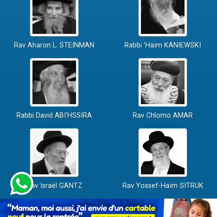
Rav Aharon L. STEINMAN
Rabbi 'Haïm KANIEWSKI
Rabbi David ABI'HSSIRA
Rav Chlomo AMAR
Rav Israël GANTZ
Rav Yossef-Haïm SITRUK