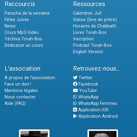
Raccourcis
Ressources
Paracha de la semaine
Calendrier Juif
Fêtes Juives
Sidour (livre de prière)
News
Horaires de Chabbath
Cours Mp3-Vidéo
Livres Torah-Box
Yéchiva Torah-Box
Inscription
Dédicacer un cours
Podcast Torah-Box
English Version
L'association
Retrouvez-nous...
A propos de l'association
Twitter
Faire un don !
Facebook
Mentions légales
YouTube
Nous contacter
WhatsApp
Aide (FAQ)
WhatsApp Femmes
Application iOS
Application Android