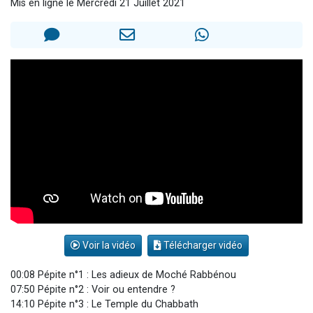
Mis en ligne le Mercredi 21 Juillet 2021
Nouvelle émission radio : Visions de grandeur n°104 : Le Chabbath et le Birkat Hamazone à travers le temps
61 personnes viennent de demander une bénédiction
Ariel vient de donner son Maasser
Il reste 49 places pour étudier en groupe sur Zoom
Eva vient de donner son Maasser
Voir la vidéo
Télécharger vidéo
00:08 Pépite n°1 : Les adieux de Moché Rabbénou
07:50 Pépite n°2 : Voir ou entendre ?
14:10 Pépite n°3 : Le Temple du Chabbath