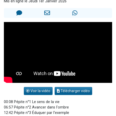
Mis en ligne le Jeudi 1er Janvier 2026
3 personnes viennent de nous rejoindre sur WhatsApp
3 personnes viennent de faire un don pour 5 jours de vacances aux Orphelins
Odaya vient de donner son Maasser
13 personnes viennent de demander une bénédiction
3 personnes viennent de nous rejoindre sur WhatsApp
Voir la vidéo
Télécharger vidéo
00:08 Pépite n°1 Le sens de la vie
06:57 Pépite n°2 Avancer dans l'ombre
12:42 Pépite n°3 Éduquer par l’exemple