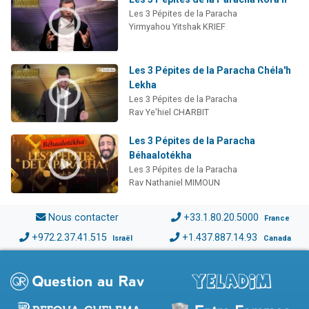
Les 3 Pépites de la Paracha
Yirmyahou Yitshak KRIEF
Les 3 Pépites de la Paracha Chéla'h
Lekha
Les 3 Pépites de la Paracha
Rav Ye'hiel CHARBIT
Les 3 Pépites de la Paracha
Béhaalotékha
Les 3 Pépites de la Paracha
Rav Nathaniel MIMOUN
Nous contacter
+33.1.80.20.5000
France
+972.2.37.41.515
+1.437.887.14.93
Israël
Canada