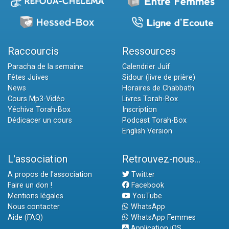
Raccourcis
Ressources
Paracha de la semaine
Calendrier Juif
Fêtes Juives
Sidour (livre de prière)
News
Horaires de Chabbath
Cours Mp3-Vidéo
Livres Torah-Box
Yéchiva Torah-Box
Inscription
Dédicacer un cours
Podcast Torah-Box
English Version
L'association
Retrouvez-nous...
A propos de l'association
Twitter
Faire un don !
Facebook
Mentions légales
YouTube
Nous contacter
WhatsApp
Aide (FAQ)
WhatsApp Femmes
Application iOS