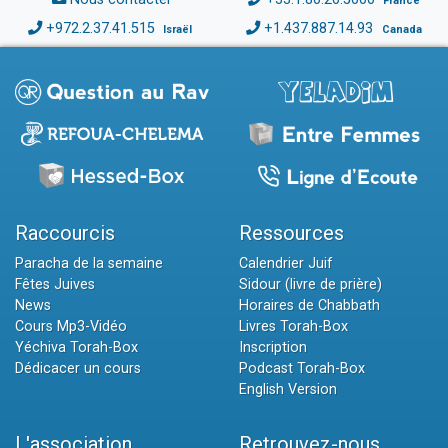
France
+972.2.37.41.515
+1.437.887.14.93
Israël
Canada
Raccourcis
Ressources
Paracha de la semaine
Calendrier Juif
Fêtes Juives
Sidour (livre de prière)
News
Horaires de Chabbath
Cours Mp3-Vidéo
Livres Torah-Box
Yéchiva Torah-Box
Inscription
Dédicacer un cours
Podcast Torah-Box
English Version
L'association
Retrouvez-nous...