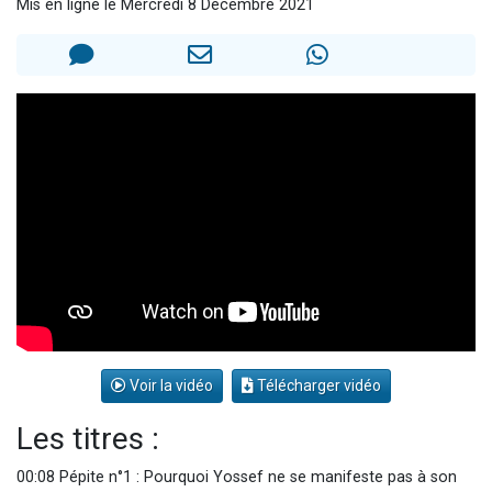
Mis en ligne le Mercredi 8 Décembre 2021
Il reste 49 places pour étudier en groupe sur Zoom
3 personnes viennent de nous rejoindre sur WhatsApp
2 personnes viennent de nous rejoindre sur WhatsApp
2 nouvelles musiques dans Torah-Box Music
6 personnes viennent de nous rejoindre sur WhatsApp
Voir la vidéo
Télécharger vidéo
Les titres :
00:08 Pépite n°1 : Pourquoi Yossef ne se manifeste pas à son