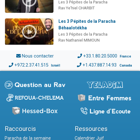
Les 3 Pépites de la Paracha
Rav Ye'hiel CHARBIT
Les 3 Pépites de la Paracha
Béhaalotékha
Les 3 Pépites de la Paracha
Rav Nathaniel MIMOUN
Nous contacter
+33.1.80.20.5000
France
+972.2.37.41.515
+1.437.887.14.93
Israël
Canada
Raccourcis
Ressources
Paracha de la semaine
Calendrier Juif