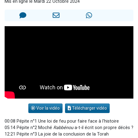
Mis en ligne le Mardi 22 Octobre 2024
13 personnes viennent de demander une bénédiction
30 personnes viennent de faire un don pour Sauvez la jambe de Yohan
Il reste 49 places pour étudier en groupe sur Zoom
12 nouvelles musiques dans Torah-Box Music
29 personnes viennent de demander une bénédiction
Voir la vidéo
Télécharger vidéo
00:08 Pépite n°1 Une loi de feu pour faire face à l'histoire
05:14 Pépite n°2 Moché
Rabbénou
a-t-il écrit son propre décès ?
12:21 Pépite n°3 La joie de la conclusion de la Torah