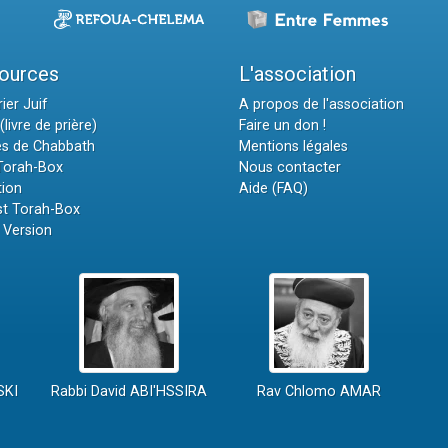
ources
L'association
ier Juif
A propos de l'association
(livre de prière)
Faire un don !
es de Chabbath
Mentions légales
 Torah-Box
Nous contacter
tion
Aide (FAQ)
t Torah-Box
 Version
SKI
Rabbi David ABI'HSSIRA
Rav Chlomo AMAR