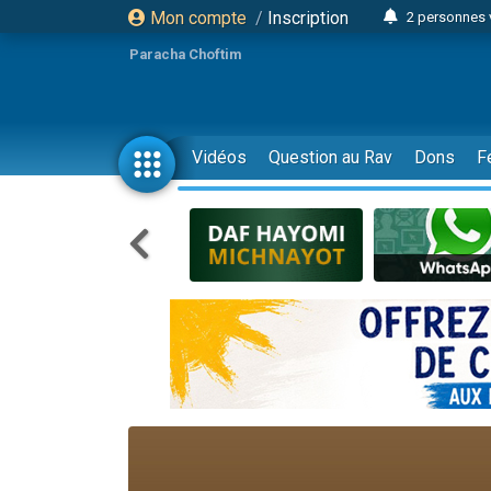
Mon compte
/
Inscription
2 personnes 
Lisbel Esthe
Paracha Choftim
3 person
2 personn
3 personnes 
Vidéos
Question au Rav
Dons
F
11 personnes
3 personn
Il reste 
2 personnes 
29 personnes
Il reste 
2 personnes 
6 personnes 
4 personn
2 personn