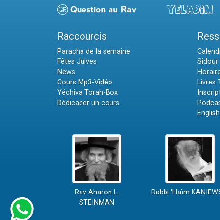
Raccourcis
Ress
Paracha de la semaine
Calendr
Fêtes Juives
Sidour 
News
Horair
Cours Mp3-Vidéo
Livres
Yéchiva Torah-Box
Inscrip
Dédicacer un cours
Podcas
English
Rav Aharon L.
Rabbi 'Haïm KANIEW
STEINMAN