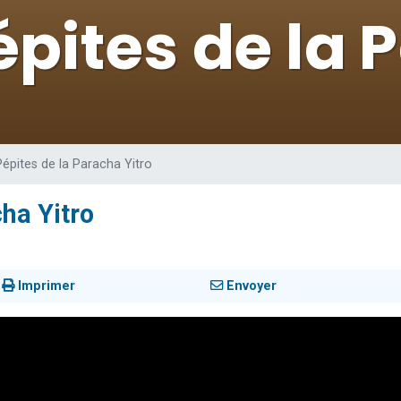
 viennent de demander une bénédiction
viennent de nous rejoindre sur WhatsApp
49 places pour étudier en groupe sur Zoom
 donner son Maasser
donner son Maasser
Pépites de la Paracha Yitro
ha Yitro
Imprimer
Envoyer