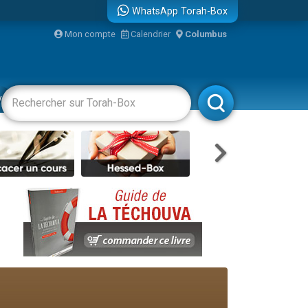
WhatsApp Torah-Box
Mon compte
Calendrier
Columbus
vertissements
Livres
Rabbanim
re
...