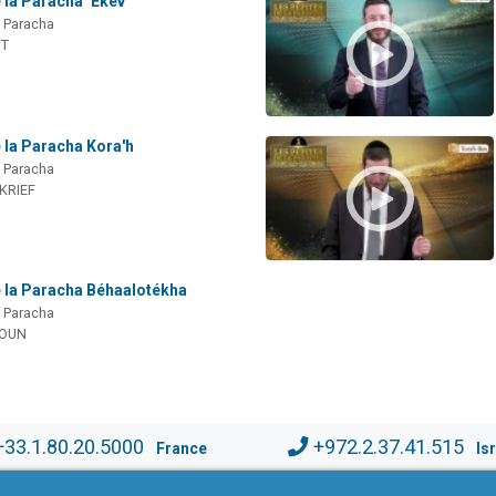
 la Paracha ‘Ekev
a Paracha
IT
 la Paracha Kora'h
a Paracha
 KRIEF
e la Paracha Béhaalotékha
a Paracha
MOUN
+33.1.80.20.5000
+972.2.37.41.515
France
Is