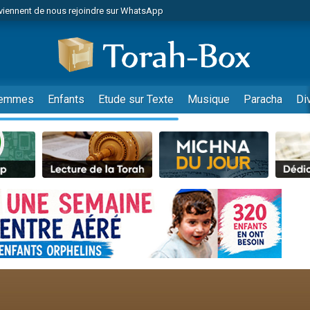
viennent de nous rejoindre sur WhatsApp
r vient de donner son Maasser
nes viennent de faire un don pour Événements Torah-Box
es viennent de faire un don pour Tsédaka : pauvres d'Israel
viennent de nous rejoindre sur WhatsApp
emmes
Enfants
Etude sur Texte
Musique
Paracha
Di
 viennent de demander une bénédiction
es viennent de faire un don pour Diane, 80 ans, dans un appartement insalub
49 places pour étudier en groupe sur Zoom
viennent de nous rejoindre sur WhatsApp
 viennent de demander une bénédiction
49 places pour étudier en groupe sur Zoom
viennent de nous rejoindre sur WhatsApp
viennent de nous rejoindre sur WhatsApp
es viennent de faire un don pour Reloger Rivka, 6 enfants, victime de violences
es viennent de faire un don pour 1 Journée de Vacances Pour les Enfants