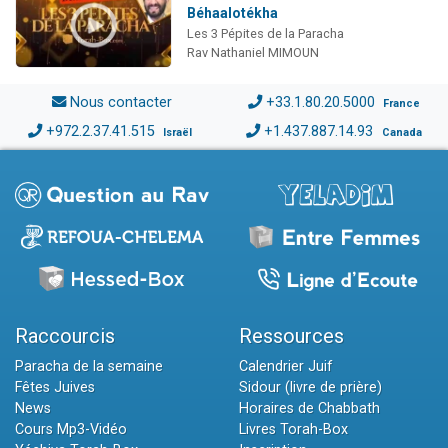
Béhaalotékha
Les 3 Pépites de la Paracha
Rav Nathaniel MIMOUN
Nous contacter
+33.1.80.20.5000
France
+972.2.37.41.515
+1.437.887.14.93
Israël
Canada
Raccourcis
Ressources
Paracha de la semaine
Calendrier Juif
Fêtes Juives
Sidour (livre de prière)
News
Horaires de Chabbath
Cours Mp3-Vidéo
Livres Torah-Box