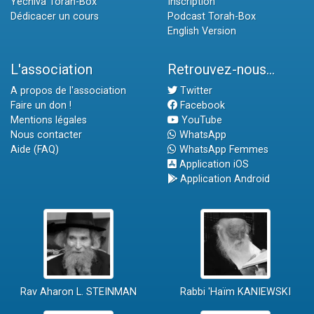
Yéchiva Torah-Box
Inscription
Dédicacer un cours
Podcast Torah-Box
English Version
L'association
Retrouvez-nous...
A propos de l'association
Twitter
Faire un don !
Facebook
Mentions légales
YouTube
Nous contacter
WhatsApp
Aide (FAQ)
WhatsApp Femmes
Application iOS
Application Android
Rav Aharon L. STEINMAN
Rabbi 'Haïm KANIEWSKI