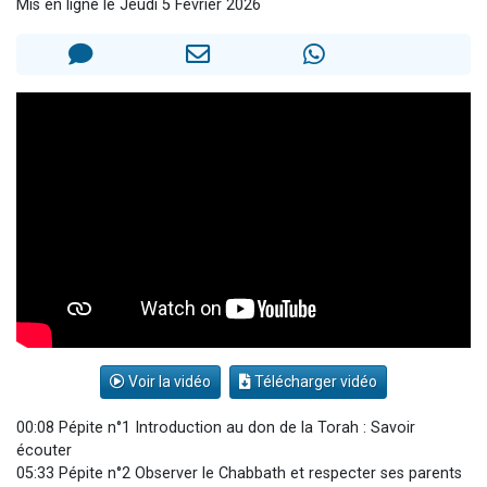
Mis en ligne le Jeudi 5 Février 2026
17 personnes viennent de demander une bénédiction
4 personnes viennent de nous rejoindre sur WhatsApp
Il reste 49 places pour étudier en groupe sur Zoom
Eva vient de donner son Maasser
Eli vient de donner son Maasser
Voir la vidéo
Télécharger vidéo
00:08 Pépite n°1 Introduction au don de la Torah : Savoir
écouter
05:33 Pépite n°2 Observer le Chabbath et respecter ses parents