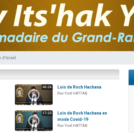
sion radio : Visions de grandeur n°104 : Le Chabbath et le Birkat Hamazone à 
 viennent de demander une bénédiction
de donner son Maasser
49 places pour étudier en groupe sur Zoom
 donner son Maasser
d'Israël
Lois de Roch Hachana
40:26
Rav Yoel HATTAB
Lois de Roch Hachana en
17:25
mode Covid-19
Rav Yoel HATTAB