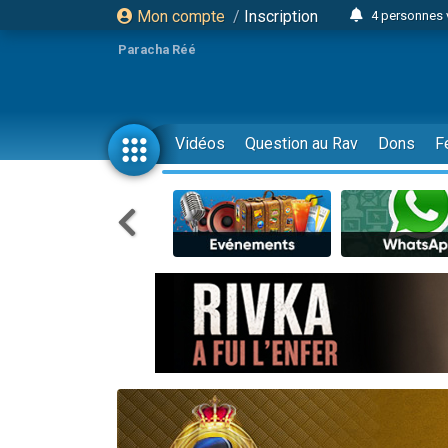
Mon compte
/
Inscription
4 personnes 
3 personnes 
Paracha Réé
Odaya vient 
3 personn
3 personn
Vidéos
Question au Rav
Dons
F
13 personnes
2 personnes 
30 perso
Il reste 
12 nouve
3 personnes 
2 personnes 
3 personnes 
2 nouvel
8 personn