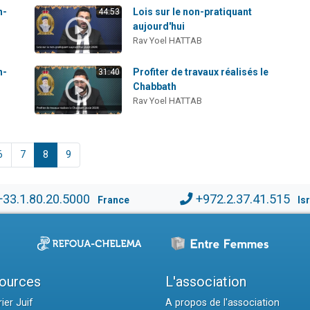
n-
Lois sur le non-pratiquant
44:53
aujourd'hui
Rav Yoel HATTAB
n-
Profiter de travaux réalisés le
31:40
Chabbath
Rav Yoel HATTAB
6
7
8
9
+33.1.80.20.5000
+972.2.37.41.515
France
Is
ources
L'association
ier Juif
A propos de l'association