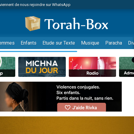
viennent de nous rejoindre sur WhatsApp
viennent de nous rejoindre sur WhatsApp
de donner son Maasser
es viennent de faire un don pour 5 jours de vacances aux Orphelins
es viennent de faire un don pour Diane, 80 ans, dans un appartement insalub
emmes
Enfants
Etude sur Texte
Musique
Paracha
Di
 viennent de demander une bénédiction
viennent de nous rejoindre sur WhatsApp
nnes viennent de faire un don pour Sauvez la jambe de Yohan
49 places pour étudier en groupe sur Zoom
lles musiques dans Torah-Box Music
viennent de nous rejoindre sur WhatsApp
viennent de nous rejoindre sur WhatsApp
viennent de nous rejoindre sur WhatsApp
les musiques dans Torah-Box Music
es viennent de faire un don pour Tsédaka : pauvres d'Israel