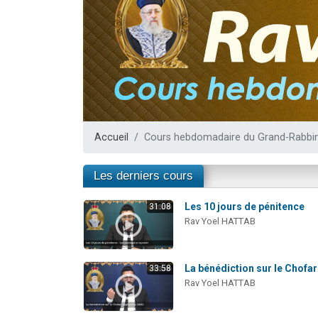
Nouvelle émis
61 personnes
Ariel vient 
Il reste 
Eva vient de
Accueil
Cours hebdomadaire du Grand-Rabbin 
Les derniers cours
Les 10 jours de pénitence
31:08
Rav Yoel HATTAB
La bénédiction sur le Chofar
33:58
Rav Yoel HATTAB