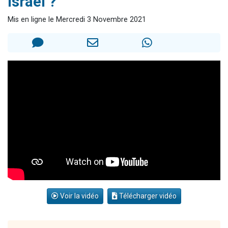
Israël ?
Nouvelle émission radio : Visions de grandeur n°104 : Le Chabbath et le Birkat Hamazone à travers le temps
Mis en ligne le Mercredi 3 Novembre 2021
61 personnes viennent de demander une bénédiction
Ariel vient de donner son Maasser
Il reste 49 places pour étudier en groupe sur Zoom
Eva vient de donner son Maasser
Voir la vidéo
Télécharger vidéo