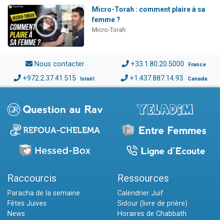
Micro-Torah : comment plaire à sa
femme ?
Micro-Torah
Nous contacter
+33.1.80.20.5000
France
+972.2.37.41.515
+1.437.887.14.93
Israël
Canada
Raccourcis
Ressources
Paracha de la semaine
Calendrier Juif
Fêtes Juives
Sidour (livre de prière)
News
Horaires de Chabbath