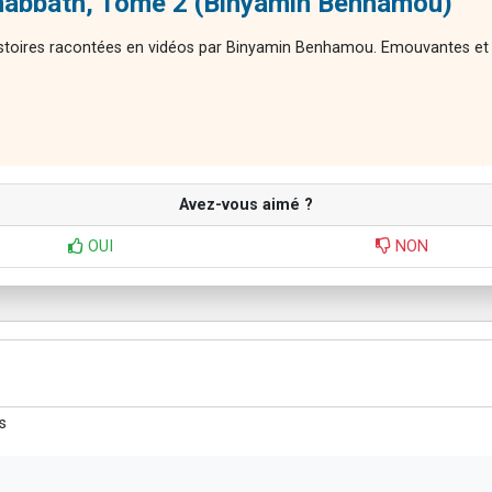
Chabbath, Tome 2 (Binyamin Benhamou)
istoires racontées en vidéos par Binyamin Benhamou. Emouvantes et insp
Avez-vous aimé ?
OUI
NON
s