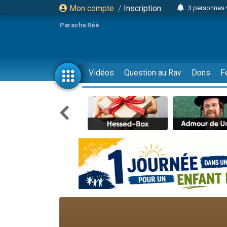
Mon compte
/
Inscription
3 personnes 
Odaya vient 
Paracha Réé
3 personn
3 personn
2 personnes 
Vidéos
Question au Rav
Dons
F
13 personnes
30 perso
Il reste 
12 nouve
3 personnes 
2 personnes 
2 nouvel
3 personnes 
8 personn
Nouvelle émis