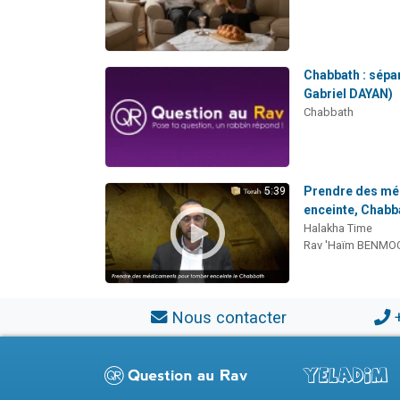
Chabbath : sépar
Gabriel DAYAN)
Chabbath
Prendre des mé
5:39
enceinte, Chabb
Halakha Time
Rav 'Haïm BENMO
Nous contacter