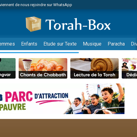
viennent de nous rejoindre sur WhatsApp
de donner son Maasser
es viennent de faire un don pour 5 jours de vacances aux Orphelins
es viennent de faire un don pour Diane, 80 ans, dans un appartement insalub
viennent de nous rejoindre sur WhatsApp
emmes
Enfants
Etude sur Texte
Musique
Paracha
Di
 viennent de demander une bénédiction
nnes viennent de faire un don pour Sauvez la jambe de Yohan
49 places pour étudier en groupe sur Zoom
lles musiques dans Torah-Box Music
viennent de nous rejoindre sur WhatsApp
viennent de nous rejoindre sur WhatsApp
les musiques dans Torah-Box Music
viennent de nous rejoindre sur WhatsApp
es viennent de faire un don pour Tsédaka : pauvres d'Israel
sion radio : Visions de grandeur n°104 : Le Chabbath et le Birkat Hamazone à 