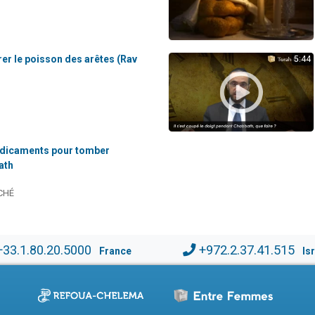
er le poisson des arêtes (Rav
5:44
dicaments pour tomber
ath
CHÉ
+33.1.80.20.5000
+972.2.37.41.515
France
Is