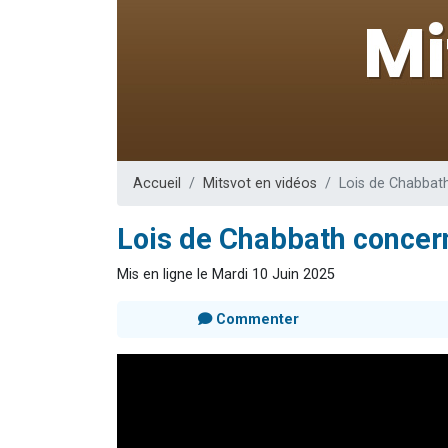
61 personnes
Il reste 
Ariel vient 
Nathaniel vi
4 personnes 
Accueil
Mitsvot en vidéos
Lois de Chabbath
Lois de Chabbath concern
Mis en ligne le Mardi 10 Juin 2025
Commenter