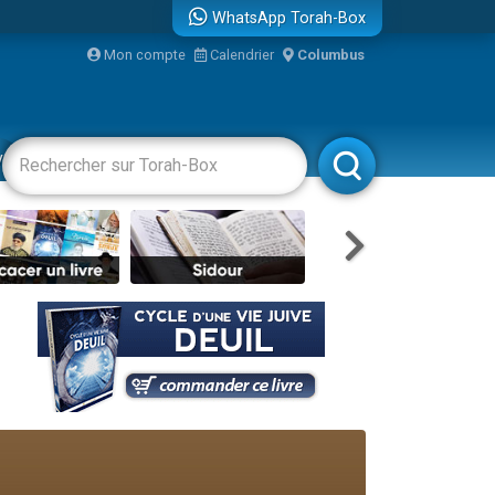
WhatsApp Torah-Box
Mon compte
Calendrier
Columbus
re
vertissements
Livres
Rabbanim
travers le temps