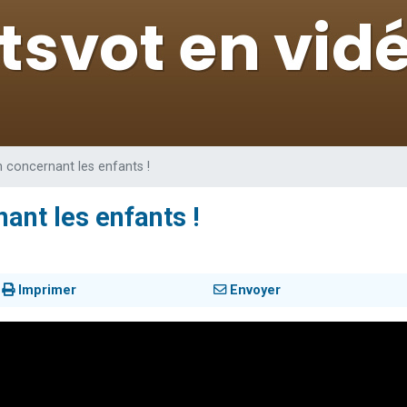
 viennent de demander une bénédiction
49 places pour étudier en groupe sur Zoom
de donner son Maasser
ent de donner son Maasser
viennent de nous rejoindre sur WhatsApp
 concernant les enfants !
ant les enfants !
Imprimer
Envoyer