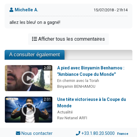
Michelle A.
15/07/2018 - 21h14
allez les bleu! on a gagné!
Afficher tous les commentaires
A consulter également
A pied avec Binyamin Benhamou :
2:30
"Ambiance Coupe du Monde"
En chemin avec la Torah
Binyamin BENHAMOU
Une tête victorieuse à la Coupe du
2:01
Monde
Actualité
Rav Netanel ARFI
Nous contacter
+33.1.80.20.5000
France