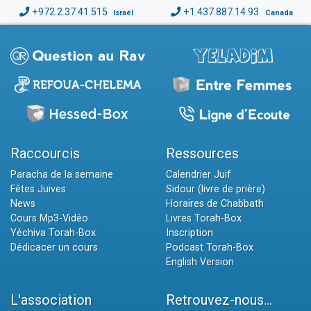
+972.2.37.41.515
+1.437.887.14.93
Israël
Canada
Raccourcis
Ressources
Paracha de la semaine
Calendrier Juif
Fêtes Juives
Sidour (livre de prière)
News
Horaires de Chabbath
Cours Mp3-Vidéo
Livres Torah-Box
Yéchiva Torah-Box
Inscription
Dédicacer un cours
Podcast Torah-Box
English Version
L'association
Retrouvez-nous...