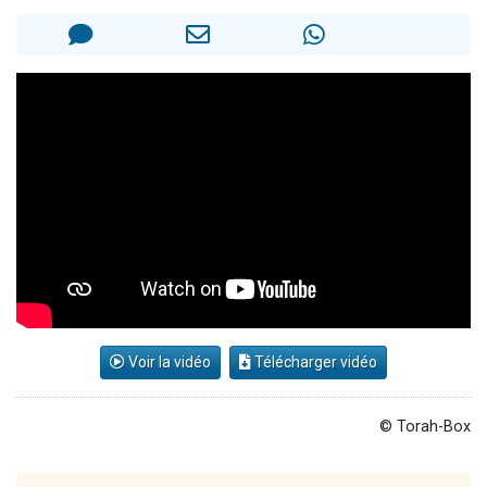
6 personnes viennent de nous rejoindre sur WhatsApp
4 personnes viennent de faire un don pour Reloger Rivka, 6 enfants, victime de violences...
2 personnes viennent de faire un don pour 1 Journée de Vacances Pour les Enfants
17 personnes viennent de demander une bénédiction
Voir la vidéo
Télécharger vidéo
© Torah-Box