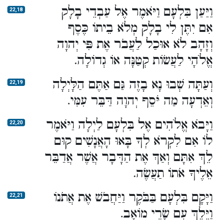
וַיַּעַן בִּלְעָם וַיֹּאמֶר אֶל עַבְדֵי בָלָק
22,18
אִם יִתֶּן לִי בָלָק מְלֹא בֵיתוֹ כֶּסֶף
וְזָהָב לֹא אוּכַל לַעֲבֹר אֶת פִּי יְהוָה
אֱלֹהָי לַעֲשׂוֹת קְטַנָּה אוֹ גְדוֹלָה.
וְעַתָּה שְׁבוּ נָא בָזֶה גַּם אַתֶּם הַלָּיְלָה
22,19
וְאֵדְעָה מַה יֹּסֵף יְהוָה דַּבֵּר עִמִּי.
וַיָּבֹא אֱלֹהִים אֶל בִּלְעָם לַיְלָה וַיֹּאמֶר
22,20
לוֹ אִם לִקְרֹא לְךָ בָּאוּ הָאֲנָשִׁים קוּם
לֵךְ אִתָּם וְאַךְ אֶת הַדָּבָר אֲשֶׁר אֲדַבֵּר
אֵלֶיךָ אֹתוֹ תַעֲשֶׂה.
וַיָּקָם בִּלְעָם בַּבֹּקֶר וַיַּחֲבֹשׁ אֶת אֲתֹנוֹ
22,21
וַיֵּלֶךְ עִם שָׂרֵי מוֹאָב.