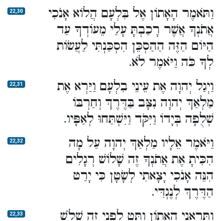
וַתֹּאמֶר הָאָתוֹן אֶל בִּלְעָם הֲלוֹא אָנֹכִי
22,30
אֲתֹנְךָ אֲשֶׁר רָכַבְתָּ עָלַי מֵעוֹדְךָ עַד
הַיּוֹם הַזֶּה הַהַסְכֵּן הִסְכַּנְתִּי לַעֲשׂוֹת
לְךָ כֹּה וַיֹּאמֶר לֹא.
וַיְגַל יְהוָה אֶת עֵינֵי בִלְעָם וַיַּרְא אֶת
22,31
מַלְאַךְ יְהוָה נִצָּב בַּדֶּרֶךְ וְחַרְבּוֹ
שְׁלֻפָה בְּיָדוֹ וַיִּקֹּד וַיִּשְׁתַּחוּ לְאַפָּיו.
וַיֹּאמֶר אֵלָיו מַלְאַךְ יְהוָה עַל מָה
22,32
הִכִּיתָ אֶת אֲתֹנְךָ זֶה שָׁלוֹשׁ רְגָלִים
הִנֵּה אָנֹכִי יָצָאתִי לְשָׂטָן כִּי יָרַט
הַדֶּרֶךְ לְנֶגְדִּי.
וַתִּרְאַנִי הָאָתוֹן וַתֵּט לְפָנַי זֶה שָׁלֹשׁ
22,33