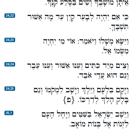
אֵיתָן מוֹשָׁבֶךָ וְשִׂים בַּסֶּלַע קִנֶּךָ.
כִּי אִם יִהְיֶה לְבָעֵר קָיִן עַד מָה אַשּׁוּר
24,22
תִּשְׁבֶּךָּ.
וַיִּשָּׂא מְשָׁלוֹ וַיֹּאמַר: אוֹי מִי יִחְיֶה
24,23
מִשֻּׂמוֹ אֵל.
וְצִים מִיַּד כִּתִּים וְעִנּוּ אַשּׁוּר וְעִנּוּ עֵבֶר
24,24
וְגַם הוּא עֲדֵי אֹבֵד.
וַיָּקָם בִּלְעָם וַיֵּלֶךְ וַיָּשָׁב לִמְקֹמוֹ וְגַם
24,25
בָּלָק הָלַךְ לְדַרְכּוֹ. {פ}
וַיֵּשֶׁב יִשְׂרָאֵל בַּשִּׁטִּים וַיָּחֶל הָעָם
25,1
לִזְנוֹת אֶל בְּנוֹת מוֹאָב.