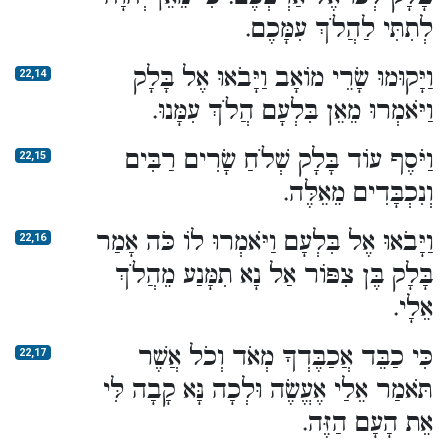
לְתִתִּי לַהֲלֹךְ עִמָּכֶם.
וַיָּקוּמוּ שָׂרֵי מוֹאָב וַיָּבֹאוּ אֶל בָּלָק
22,14
וַיֹּאמְרוּ מֵאֵן בִּלְעָם הֲלֹךְ עִמָּנוּ.
וַיֹּסֶף עוֹד בָּלָק שְׁלֹחַ שָׂרִים רַבִּים
22,15
וְנִכְבָּדִים מֵאֵלֶּה.
וַיָּבֹאוּ אֶל בִּלְעָם וַיֹּאמְרוּ לוֹ כֹּה אָמַר
22,16
בָּלָק בֶּן צִפּוֹר אַל נָא תִמָּנַע מֵהֲלֹךְ
אֵלָי.
כִּי כַבֵּד אֲכַבֶּדְךָ מְאֹד וְכֹל אֲשֶׁר
22,17
תֹּאמַר אֵלַי אֶעֱשֶׂה וּלְכָה נָּא קָבָה לִּי
אֵת הָעָם הַזֶּה.