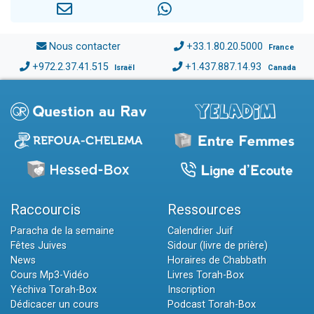
Nous contacter
+33.1.80.20.5000
France
+972.2.37.41.515
+1.437.887.14.93
Israël
Canada
Raccourcis
Ressources
Paracha de la semaine
Calendrier Juif
Fêtes Juives
Sidour (livre de prière)
News
Horaires de Chabbath
Cours Mp3-Vidéo
Livres Torah-Box
Yéchiva Torah-Box
Inscription
Dédicacer un cours
Podcast Torah-Box