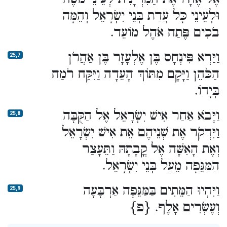
וּלְעֵינֵי כָּל עֲדַת בְּנֵי יִשְׂרָאֵל וְהֵמָּה
בֹכִים פֶּתַח אֹהֶל מוֹעֵד.
וַיַּרְא פִּינְחָס בֶּן אֶלְעָזָר בֶּן אַהֲרֹן
25,7
הַכֹּהֵן וַיָּקָם מִתּוֹךְ הָעֵדָה וַיִּקַּח רֹמַח
בְּיָדוֹ.
וַיָּבֹא אַחַר אִישׁ יִשְׂרָאֵל אֶל הַקֻּבָּה
25,8
וַיִּדְקֹר אֶת שְׁנֵיהֶם אֵת אִישׁ יִשְׂרָאֵל
וְאֶת הָאִשָּׁה אֶל קֳבָתָהּ וַתֵּעָצַר
הַמַּגֵּפָה מֵעַל בְּנֵי יִשְׂרָאֵל.
וַיִּהְיוּ הַמֵּתִים בַּמַּגֵּפָה אַרְבָּעָה
25,9
וְעֶשְׂרִים אָלֶף. {פ}