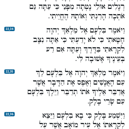
רְגָלִים אוּלַי נָטְתָה מִפָּנַי כִּי עַתָּה גַּם
אֹתְכָה הָרַגְתִּי וְאוֹתָהּ הֶחֱיֵיתִי.
וַיֹּאמֶר בִּלְעָם אֶל מַלְאַךְ יְהוָה
22,34
חָטָאתִי כִּי לֹא יָדַעְתִּי כִּי אַתָּה נִצָּב
לִקְרָאתִי בַּדָּרֶךְ וְעַתָּה אִם רַע
בְּעֵינֶיךָ אָשׁוּבָה לִּי.
וַיֹּאמֶר מַלְאַךְ יְהוָה אֶל בִּלְעָם לֵךְ
22,35
עִם הָאֲנָשִׁים וְאֶפֶס אֶת הַדָּבָר אֲשֶׁר
אֲדַבֵּר אֵלֶיךָ אֹתוֹ תְדַבֵּר וַיֵּלֶךְ בִּלְעָם
עִם שָׂרֵי בָלָק.
וַיִּשְׁמַע בָּלָק כִּי בָא בִלְעָם וַיֵּצֵא
22,36
לִקְרָאתוֹ אֶל עִיר מוֹאָב אֲשֶׁר עַל