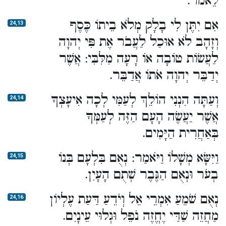
לֵאמֹר.
אִם יִתֶּן לִי בָלָק מְלֹא בֵיתוֹ כֶּסֶף
24,13
וְזָהָב לֹא אוּכַל לַעֲבֹר אֶת פִּי יְהוָה
לַעֲשׂוֹת טוֹבָה אוֹ רָעָה מִלִּבִּי: אֲשֶׁר
יְדַבֵּר יְהוָה אֹתוֹ אֲדַבֵּר.
וְעַתָּה הִנְנִי הוֹלֵךְ לְעַמִּי לְכָה אִיעָצְךָ
24,14
אֲשֶׁר יַעֲשֶׂה הָעָם הַזֶּה לְעַמְּךָ
בְּאַחֲרִית הַיָּמִים.
וַיִּשָּׂא מְשָׁלוֹ וַיֹּאמַר: נְאֻם בִּלְעָם בְּנוֹ
24,15
בְעֹר וּנְאֻם הַגֶּבֶר שְׁתֻם הָעָיִן.
נְאֻם שֹׁמֵעַ אִמְרֵי אֵל וְיֹדֵעַ דַּעַת עֶלְיוֹן
24,16
מַחֲזֵה שַׁדַּי יֶחֱזֶה נֹפֵל וּגְלוּי עֵינָיִם.