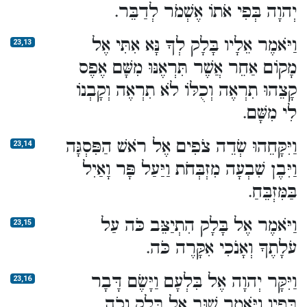
יְהוָה בְּפִי אֹתוֹ אֶשְׁמֹר לְדַבֵּר.
וַיֹּאמֶר אֵלָיו בָּלָק לְךָ נָּא אִתִּי אֶל
23,13
מָקוֹם אַחֵר אֲשֶׁר תִּרְאֶנּוּ מִשָּׁם אֶפֶס
קָצֵהוּ תִרְאֶה וְכֻלּוֹ לֹא תִרְאֶה וְקָבְנוֹ
לִי מִשָּׁם.
וַיִּקָּחֵהוּ שְׂדֵה צֹפִים אֶל רֹאשׁ הַפִּסְגָּה
23,14
וַיִּבֶן שִׁבְעָה מִזְבְּחֹת וַיַּעַל פָּר וָאַיִל
בַּמִּזְבֵּחַ.
וַיֹּאמֶר אֶל בָּלָק הִתְיַצֵּב כֹּה עַל
23,15
עֹלָתֶךָ וְאָנֹכִי אִקָּרֶה כֹּה.
וַיִּקָּר יְהוָה אֶל בִּלְעָם וַיָּשֶׂם דָּבָר
23,16
בְּפִיו וַיֹּאמֶר שׁוּב אֶל בָּלָק וְכֹה