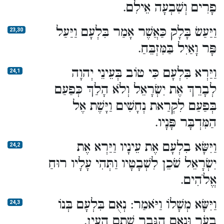
פָרִים וְשִׁבְעָה אֵילִם.
וַיַּעַשׂ בָּלָק כַּאֲשֶׁר אָמַר בִּלְעָם וַיַּעַל
23,30
פָּר וָאַיִל בַּמִּזְבֵּחַ.
וַיַּרְא בִּלְעָם כִּי טוֹב בְּעֵינֵי יְהוָה
24,1
לְבָרֵךְ אֶת יִשְׂרָאֵל וְלֹא הָלַךְ כְּפַעַם
בְּפַעַם לִקְרַאת נְחָשִׁים וַיָּשֶׁת אֶל
הַמִּדְבָּר פָּנָיו.
וַיִּשָּׂא בִלְעָם אֶת עֵינָיו וַיַּרְא אֶת
24,2
יִשְׂרָאֵל שֹׁכֵן לִשְׁבָטָיו וַתְּהִי עָלָיו רוּחַ
אֱלֹהִים.
וַיִּשָּׂא מְשָׁלוֹ וַיֹּאמַר: נְאֻם בִּלְעָם בְּנוֹ
24,3
בְעֹר וּנְאֻם הַגֶּבֶר שְׁתֻם הָעָיִן.