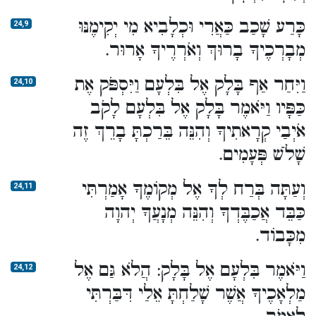
כָּרַע שָׁכַב כַּאֲרִי וּכְלָבִיא מִי יְקִימֶנּוּ
24,9
מְבָרְכֶיךָ בָרוּךְ וְאֹרְרֶיךָ אָרוּר.
וַיִּחַר אַף בָּלָק אֶל בִּלְעָם וַיִּסְפֹּק אֶת
24,10
כַּפָּיו וַיֹּאמֶר בָּלָק אֶל בִּלְעָם לָקֹב
אֹיְבַי קְרָאתִיךָ וְהִנֵּה בֵּרַכְתָּ בָרֵךְ זֶה
שָׁלֹשׁ פְּעָמִים.
וְעַתָּה בְּרַח לְךָ אֶל מְקוֹמֶךָ אָמַרְתִּי
24,11
כַּבֵּד אֲכַבֶּדְךָ וְהִנֵּה מְנָעֲךָ יְהוָה
מִכָּבוֹד.
וַיֹּאמֶר בִּלְעָם אֶל בָּלָק: הֲלֹא גַּם אֶל
24,12
מַלְאָכֶיךָ אֲשֶׁר שָׁלַחְתָּ אֵלַי דִּבַּרְתִּי