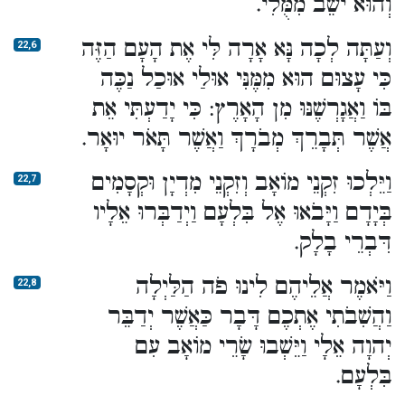
וְהוּא יֹשֵׁב מִמֻּלִי.
וְעַתָּה לְכָה נָּא אָרָה לִּי אֶת הָעָם הַזֶּה
22,6
כִּי עָצוּם הוּא מִמֶּנִּי אוּלַי אוּכַל נַכֶּה
בּוֹ וַאֲגָרְשֶׁנּוּ מִן הָאָרֶץ: כִּי יָדַעְתִּי אֵת
אֲשֶׁר תְּבָרֵךְ מְבֹרָךְ וַאֲשֶׁר תָּאֹר יוּאָר.
וַיֵּלְכוּ זִקְנֵי מוֹאָב וְזִקְנֵי מִדְיָן וּקְסָמִים
22,7
בְּיָדָם וַיָּבֹאוּ אֶל בִּלְעָם וַיְדַבְּרוּ אֵלָיו
דִּבְרֵי בָלָק.
וַיֹּאמֶר אֲלֵיהֶם לִינוּ פֹה הַלַּיְלָה
22,8
וַהֲשִׁבֹתִי אֶתְכֶם דָּבָר כַּאֲשֶׁר יְדַבֵּר
יְהוָה אֵלָי וַיֵּשְׁבוּ שָׂרֵי מוֹאָב עִם
בִּלְעָם.