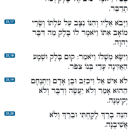
תְדַבֵּר.
וַיָּבֹא אֵלָיו וְהִנּוֹ נִצָּב עַל עֹלָתוֹ וְשָׂרֵי
23,17
מוֹאָב אִתּוֹ וַיֹּאמֶר לוֹ בָּלָק מַה דִּבֶּר
יְהוָה.
וַיִּשָּׂא מְשָׁלוֹ וַיֹּאמַר: קוּם בָּלָק וּשְׁמָע
23,18
הַאֲזִינָה עָדַי בְּנוֹ צִפֹּר.
לֹא אִישׁ אֵל וִיכַזֵּב וּבֶן אָדָם וְיִתְנֶחָם
23,19
הַהוּא אָמַר וְלֹא יַעֲשֶׂה וְדִבֶּר וְלֹא
יְקִימֶנָּה.
הִנֵּה בָרֵךְ לָקָחְתִּי וּבֵרֵךְ וְלֹא
23,20
אֲשִׁיבֶנָּה.