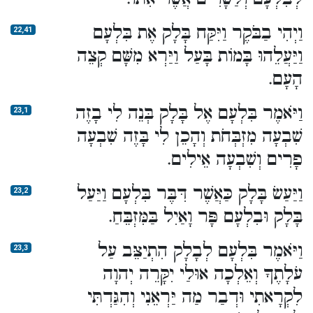
וַיְהִי בַבֹּקֶר וַיִּקַּח בָּלָק אֶת בִּלְעָם
22,41
וַיַּעֲלֵהוּ בָּמוֹת בָּעַל וַיַּרְא מִשָּׁם קְצֵה
הָעָם.
וַיֹּאמֶר בִּלְעָם אֶל בָּלָק בְּנֵה לִי בָזֶה
23,1
שִׁבְעָה מִזְבְּחֹת וְהָכֵן לִי בָּזֶה שִׁבְעָה
פָרִים וְשִׁבְעָה אֵילִים.
וַיַּעַשׂ בָּלָק כַּאֲשֶׁר דִּבֶּר בִּלְעָם וַיַּעַל
23,2
בָּלָק וּבִלְעָם פָּר וָאַיִל בַּמִּזְבֵּחַ.
וַיֹּאמֶר בִּלְעָם לְבָלָק הִתְיַצֵּב עַל
23,3
עֹלָתֶךָ וְאֵלְכָה אוּלַי יִקָּרֵה יְהוָה
לִקְרָאתִי וּדְבַר מַה יַּרְאֵנִי וְהִגַּדְתִּי