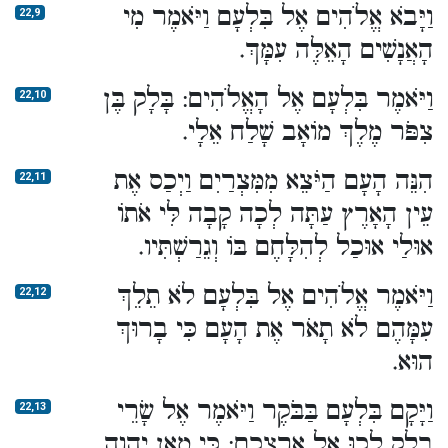
וַיָּבֹא אֱלֹהִים אֶל בִּלְעָם וַיֹּאמֶר מִי
22,9
הָאֲנָשִׁים הָאֵלֶּה עִמָּךְ.
וַיֹּאמֶר בִּלְעָם אֶל הָאֱלֹהִים: בָּלָק בֶּן
22,10
צִפֹּר מֶלֶךְ מוֹאָב שָׁלַח אֵלָי.
הִנֵּה הָעָם הַיֹּצֵא מִמִּצְרַיִם וַיְכַס אֶת
22,11
עֵין הָאָרֶץ עַתָּה לְכָה קָבָה לִּי אֹתוֹ
אוּלַי אוּכַל לְהִלָּחֶם בּוֹ וְגֵרַשְׁתִּיו.
וַיֹּאמֶר אֱלֹהִים אֶל בִּלְעָם לֹא תֵלֵךְ
22,12
עִמָּהֶם לֹא תָאֹר אֶת הָעָם כִּי בָרוּךְ
הוּא.
וַיָּקָם בִּלְעָם בַּבֹּקֶר וַיֹּאמֶר אֶל שָׂרֵי
22,13
בָלָק לְכוּ אֶל אַרְצְכֶם: כִּי מֵאֵן יְהוָה