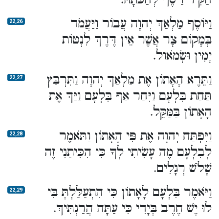
וַיּוֹסֶף מַלְאַךְ יְהוָה עֲבוֹר וַיַּעֲמֹד
22,26
בְּמָקוֹם צָר אֲשֶׁר אֵין דֶּרֶךְ לִנְטוֹת
יָמִין וּשְׂמֹאול.
וַתֵּרֶא הָאָתוֹן אֶת מַלְאַךְ יְהוָה וַתִּרְבַּץ
22,27
תַּחַת בִּלְעָם וַיִּחַר אַף בִּלְעָם וַיַּךְ אֶת
הָאָתוֹן בַּמַּקֵּל.
וַיִּפְתַּח יְהוָה אֶת פִּי הָאָתוֹן וַתֹּאמֶר
22,28
לְבִלְעָם מֶה עָשִׂיתִי לְךָ כִּי הִכִּיתַנִי זֶה
שָׁלֹשׁ רְגָלִים.
וַיֹּאמֶר בִּלְעָם לָאָתוֹן כִּי הִתְעַלַּלְתְּ בִּי
22,29
לוּ יֶשׁ חֶרֶב בְּיָדִי כִּי עַתָּה הֲרַגְתִּיךְ.