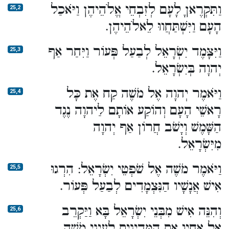
וַתִּקְרֶאןָ לָעָם לְזִבְחֵי אֱלֹהֵיהֶן וַיֹּאכַל
25,2
הָעָם וַיִּשְׁתַּחֲווּ לֵאלֹהֵיהֶן.
וַיִּצָּמֶד יִשְׂרָאֵל לְבַעַל פְּעוֹר וַיִּחַר אַף
25,3
יְהוָה בְּיִשְׂרָאֵל.
וַיֹּאמֶר יְהוָה אֶל מֹשֶׁה קַח אֶת כָּל
25,4
רָאשֵׁי הָעָם וְהוֹקַע אוֹתָם לַיהוָה נֶגֶד
הַשָּׁמֶשׁ וְיָשֹׁב חֲרוֹן אַף יְהוָה
מִיִּשְׂרָאֵל.
וַיֹּאמֶר מֹשֶׁה אֶל שֹׁפְטֵי יִשְׂרָאֵל: הִרְגוּ
25,5
אִישׁ אֲנָשָׁיו הַנִּצְמָדִים לְבַעַל פְּעוֹר.
וְהִנֵּה אִישׁ מִבְּנֵי יִשְׂרָאֵל בָּא וַיַּקְרֵב
25,6
אֶל אֶחָיו אֶת הַמִּדְיָנִית לְעֵינֵי מֹשֶׁה