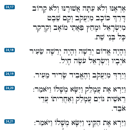
אֶרְאֶנּוּ וְלֹא עַתָּה אֲשׁוּרֶנּוּ וְלֹא קָרוֹב
24,17
דָּרַךְ כּוֹכָב מִיַּעֲקֹב וְקָם שֵׁבֶט
מִיִּשְׂרָאֵל וּמָחַץ פַּאֲתֵי מוֹאָב וְקַרְקַר
כָּל בְּנֵי שֵׁת.
וְהָיָה אֱדוֹם יְרֵשָׁה וְהָיָה יְרֵשָׁה שֵׂעִיר
24,18
אֹיְבָיו וְיִשְׂרָאֵל עֹשֶׂה חָיִל.
וְיֵרְדְּ מִיַּעֲקֹב וְהֶאֱבִיד שָׂרִיד מֵעִיר.
24,19
וַיַּרְא אֶת עֲמָלֵק וַיִּשָּׂא מְשָׁלוֹ וַיֹּאמַר:
24,20
רֵאשִׁית גּוֹיִם עֲמָלֵק וְאַחֲרִיתוֹ עֲדֵי
אֹבֵד.
וַיַּרְא אֶת הַקֵּינִי וַיִּשָּׂא מְשָׁלוֹ וַיֹּאמַר:
24,21