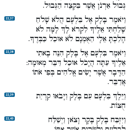
גְּבוּל אַרְנֹן אֲשֶׁר בִּקְצֵה הַגְּבוּל.
וַיֹּאמֶר בָּלָק אֶל בִּלְעָם הֲלֹא שָׁלֹחַ
22,37
שָׁלַחְתִּי אֵלֶיךָ לִקְרֹא לָךְ לָמָּה לֹא
הָלַכְתָּ אֵלָי הַאֻמְנָם לֹא אוּכַל כַּבְּדֶךָ.
וַיֹּאמֶר בִּלְעָם אֶל בָּלָק הִנֵּה בָאתִי
22,38
אֵלֶיךָ עַתָּה הֲיָכֹל אוּכַל דַּבֵּר מְאוּמָה:
הַדָּבָר אֲשֶׁר יָשִׂים אֱלֹהִים בְּפִי אֹתוֹ
אֲדַבֵּר.
וַיֵּלֶךְ בִּלְעָם עִם בָּלָק וַיָּבֹאוּ קִרְיַת
22,39
חֻצוֹת.
וַיִּזְבַּח בָּלָק בָּקָר וָצֹאן וַיְשַׁלַּח
22,40
לְבִלְעָם וְלַשָּׂרִים אֲשֶׁר אִתּוֹ.