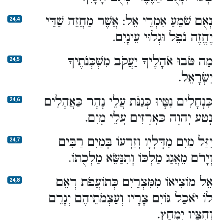
נְאֻם שֹׁמֵעַ אִמְרֵי אֵל: אֲשֶׁר מַחֲזֵה שַׁדַּי
24,4
יֶחֱזֶה נֹפֵל וּגְלוּי עֵינָיִם.
מַה טֹּבוּ אֹהָלֶיךָ יַעֲקֹב מִשְׁכְּנֹתֶיךָ
24,5
יִשְׂרָאֵל.
כִּנְחָלִים נִטָּיוּ כְּגַנֹּת עֲלֵי נָהָר כַּאֲהָלִים
24,6
נָטַע יְהוָה כַּאֲרָזִים עֲלֵי מָיִם.
יִזַּל מַיִם מִדָּלְיָו וְזַרְעוֹ בְּמַיִם רַבִּים
24,7
וְיָרֹם מֵאֲגַג מַלְכּוֹ וְתִנַּשֵּׂא מַלְכֻתוֹ.
אֵל מוֹצִיאוֹ מִמִּצְרַיִם כְּתוֹעֲפֹת רְאֵם
24,8
לוֹ יֹאכַל גּוֹיִם צָרָיו וְעַצְמֹתֵיהֶם יְגָרֵם
וְחִצָּיו יִמְחָץ.