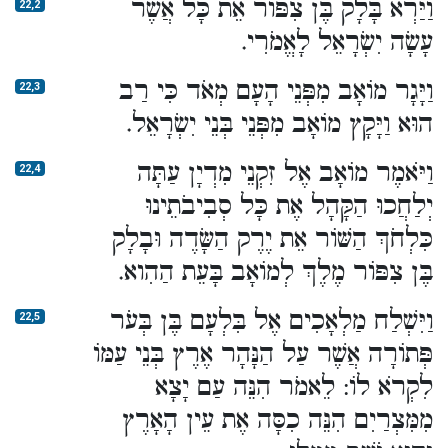
וַיַּרְא בָּלָק בֶּן צִפּוֹר אֵת כָּל אֲשֶׁר
22,2
עָשָׂה יִשְׂרָאֵל לָאֱמֹרִי.
וַיָּגָר מוֹאָב מִפְּנֵי הָעָם מְאֹד כִּי רַב
22,3
הוּא וַיָּקָץ מוֹאָב מִפְּנֵי בְּנֵי יִשְׂרָאֵל.
וַיֹּאמֶר מוֹאָב אֶל זִקְנֵי מִדְיָן עַתָּה
22,4
יְלַחֲכוּ הַקָּהָל אֶת כָּל סְבִיבֹתֵינוּ
כִּלְחֹךְ הַשּׁוֹר אֵת יֶרֶק הַשָּׂדֶה וּבָלָק
בֶּן צִפּוֹר מֶלֶךְ לְמוֹאָב בָּעֵת הַהִוא.
וַיִּשְׁלַח מַלְאָכִים אֶל בִּלְעָם בֶּן בְּעֹר
22,5
פְּתוֹרָה אֲשֶׁר עַל הַנָּהָר אֶרֶץ בְּנֵי עַמּוֹ
לִקְרֹא לוֹ: לֵאמֹר הִנֵּה עַם יָצָא
מִמִּצְרַיִם הִנֵּה כִסָּה אֶת עֵין הָאָרֶץ