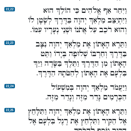
וַיִּחַר אַף אֱלֹהִים כִּי הוֹלֵךְ הוּא
22,22
וַיִּתְיַצֵּב מַלְאַךְ יְהוָה בַּדֶּרֶךְ לְשָׂטָן לוֹ
וְהוּא רֹכֵב עַל אֲתֹנוֹ וּשְׁנֵי נְעָרָיו עִמּוֹ.
וַתֵּרֶא הָאָתוֹן אֶת מַלְאַךְ יְהוָה נִצָּב
22,23
בַּדֶּרֶךְ וְחַרְבּוֹ שְׁלוּפָה בְּיָדוֹ וַתֵּט
הָאָתוֹן מִן הַדֶּרֶךְ וַתֵּלֶךְ בַּשָּׂדֶה וַיַּךְ
בִּלְעָם אֶת הָאָתוֹן לְהַטֹּתָהּ הַדָּרֶךְ.
וַיַּעֲמֹד מַלְאַךְ יְהוָה בְּמִשְׁעוֹל
22,24
הַכְּרָמִים גָּדֵר מִזֶּה וְגָדֵר מִזֶּה.
וַתֵּרֶא הָאָתוֹן אֶת מַלְאַךְ יְהוָה וַתִּלָּחֵץ
22,25
אֶל הַקִּיר וַתִּלְחַץ אֶת רֶגֶל בִּלְעָם אֶל
הַקִּיר וַיֹּסֶף לְהַכֹּתָהּ.