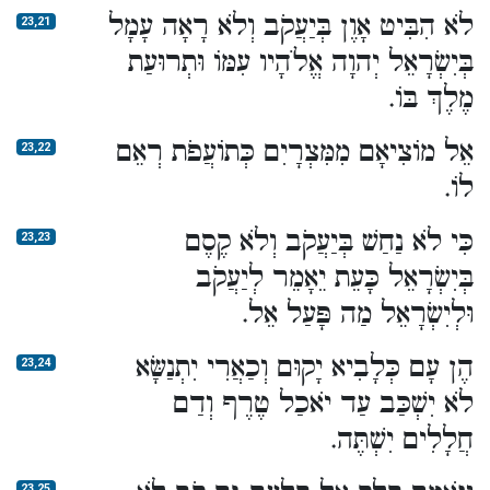
לֹא הִבִּיט אָוֶן בְּיַעֲקֹב וְלֹא רָאָה עָמָל
23,21
בְּיִשְׂרָאֵל יְהוָה אֱלֹהָיו עִמּוֹ וּתְרוּעַת
מֶלֶךְ בּוֹ.
אֵל מוֹצִיאָם מִמִּצְרָיִם כְּתוֹעֲפֹת רְאֵם
23,22
לוֹ.
כִּי לֹא נַחַשׁ בְּיַעֲקֹב וְלֹא קֶסֶם
23,23
בְּיִשְׂרָאֵל כָּעֵת יֵאָמֵר לְיַעֲקֹב
וּלְיִשְׂרָאֵל מַה פָּעַל אֵל.
הֶן עָם כְּלָבִיא יָקוּם וְכַאֲרִי יִתְנַשָּׂא
23,24
לֹא יִשְׁכַּב עַד יֹאכַל טֶרֶף וְדַם
חֲלָלִים יִשְׁתֶּה.
23,25