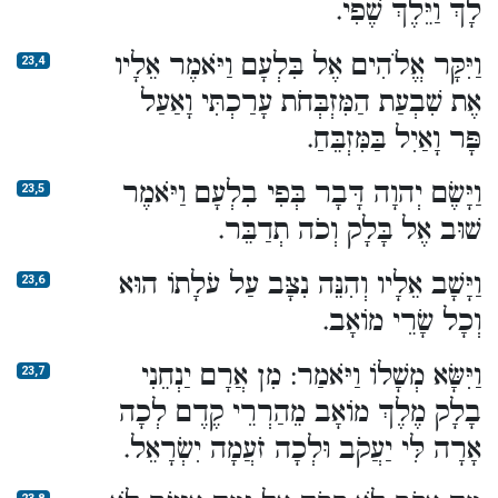
לָךְ וַיֵּלֶךְ שֶׁפִי.
וַיִּקָּר אֱלֹהִים אֶל בִּלְעָם וַיֹּאמֶר אֵלָיו
23,4
אֶת שִׁבְעַת הַמִּזְבְּחֹת עָרַכְתִּי וָאַעַל
פָּר וָאַיִל בַּמִּזְבֵּחַ.
וַיָּשֶׂם יְהוָה דָּבָר בְּפִי בִלְעָם וַיֹּאמֶר
23,5
שׁוּב אֶל בָּלָק וְכֹה תְדַבֵּר.
וַיָּשָׁב אֵלָיו וְהִנֵּה נִצָּב עַל עֹלָתוֹ הוּא
23,6
וְכָל שָׂרֵי מוֹאָב.
וַיִּשָּׂא מְשָׁלוֹ וַיֹּאמַר: מִן אֲרָם יַנְחֵנִי
23,7
בָלָק מֶלֶךְ מוֹאָב מֵהַרְרֵי קֶדֶם לְכָה
אָרָה לִּי יַעֲקֹב וּלְכָה זֹעֲמָה יִשְׂרָאֵל.