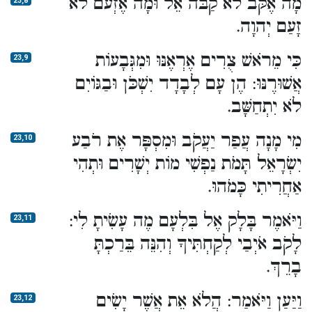
מָה אֶקֹּב לֹא קַבֹּה אֵל וּמָה אֶזְעֹם לֹא
23,8
זָעַם יְהוָה.
כִּי מֵרֹאשׁ צֻרִים אֶרְאֶנּוּ וּמִגְּבָעוֹת
23,9
אֲשׁוּרֶנּוּ: הֶן עָם לְבָדָד יִשְׁכֹּן וּבַגּוֹיִם
לֹא יִתְחַשָּׁב.
מִי מָנָה עֲפַר יַעֲקֹב וּמִסְפָּר אֶת רֹבַע
23,10
יִשְׂרָאֵל תָּמֹת נַפְשִׁי מוֹת יְשָׁרִים וּתְהִי
אַחֲרִיתִי כָּמֹהוּ.
וַיֹּאמֶר בָּלָק אֶל בִּלְעָם מֶה עָשִׂיתָ לִי:
23,11
לָקֹב אֹיְבַי לְקַחְתִּיךָ וְהִנֵּה בֵּרַכְתָּ
בָרֵךְ.
וַיַּעַן וַיֹּאמַר: הֲלֹא אֵת אֲשֶׁר יָשִׂים
23,12