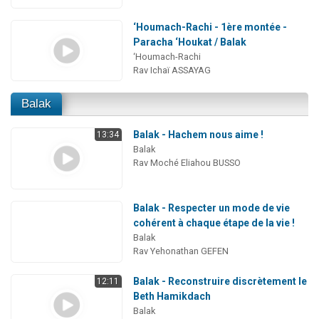
‘Houmach-Rachi - 1ère montée -
Paracha ‘Houkat / Balak
‘Houmach-Rachi
Rav Ichaï ASSAYAG
Balak
Balak - Hachem nous aime !
13:34
Balak
Rav Moché Eliahou BUSSO
Balak - Respecter un mode de vie
cohérent à chaque étape de la vie !
Balak
Rav Yehonathan GEFEN
Balak - Reconstruire discrètement le
12:11
Beth Hamikdach
Balak