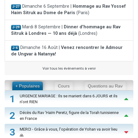
Dimanche 6 Septembre |
Hommage au Rav Yossef
J-27
Haim Sitruk au Dome de Paris
(Paris)
Mardi 8 Septembre |
Dinner d'hommage au Rav
J-29
Sitruk à Londres — 10 ans déjà
(Londres)
Dimanche 16 Août |
Venez rencontrer le Admour
J-6
de Ungvar à Natanya!
Voir tous les événements à venir
+ Populaires
Cours
Questions au Rav
1
URGENCE MARIAGE : Ils se marient dans 6 JOURS et ils
n'ont RIEN
2
Décès du Rav ‘Haïm Peretz, figure de la Torah tunisienne
en France
3
MERCI - Grâce à vous, l'opération de Yohan va avoir lieu
🙏