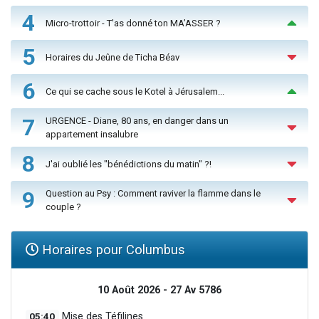
4
Micro-trottoir - T'as donné ton MA’ASSER ?
5
Horaires du Jeûne de Ticha Béav
6
Ce qui se cache sous le Kotel à Jérusalem...
7
URGENCE - Diane, 80 ans, en danger dans un
appartement insalubre
8
J'ai oublié les "bénédictions du matin" ?!
9
Question au Psy : Comment raviver la flamme dans le
couple ?
Horaires pour Columbus
10 Août 2026 - 27 Av 5786
05:40
Mise des Téfilines