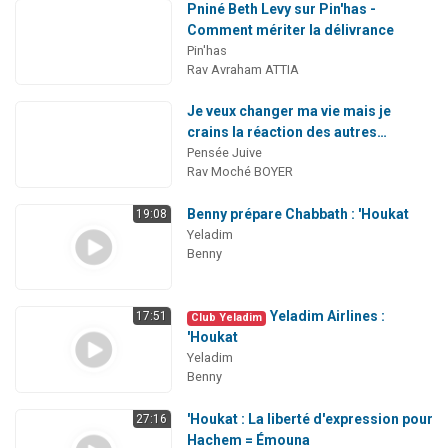
Pniné Beth Levy sur Pin'has -
Comment mériter la délivrance
Pin'has
Rav Avraham ATTIA
Je veux changer ma vie mais je
crains la réaction des autres…
Pensée Juive
Rav Moché BOYER
Benny prépare Chabbath : 'Houkat
19:08
Yeladim
Benny
Yeladim Airlines :
17:51
Club Yeladim
'Houkat
Yeladim
Benny
'Houkat : La liberté d'expression pour
27:16
Hachem = Émouna