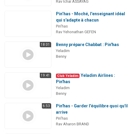
Rav Ichaï ASSAYAG
Pin’has - Moché, l'enseignant idéal
qui s'adapte à chacun
Pin'has
Rav Yehonathan GEFEN
Benny prépare Chabbat : Pin'has
18:01
Yeladim
Benny
Yeladim Airlines :
19:41
Club Yeladim
Pin'has
Yeladim
Benny
Pin'has - Garder l'équilibre quoi qu'il
6:53
arrive
Pin'has
Rav Aharon BRAND