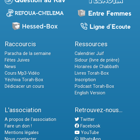
Raccourcis
Ressources
Paracha de la semaine
Calendrier Juif
Fêtes Juives
Sidour (livre de prière)
News
Horaires de Chabbath
Cours Mp3-Vidéo
Livres Torah-Box
Yéchiva Torah-Box
Inscription
Dédicacer un cours
Podcast Torah-Box
English Version
L'association
Retrouvez-nous...
A propos de l'association
Twitter
Faire un don !
Facebook
Mentions légales
YouTube
Nous contacter
WhatsApp