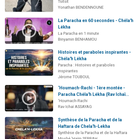
Tsitsit
Yonathan BENDENNOUNE
La Paracha en 60 secondes - Chéla'h
Lékha
La Paracha en 1 minute
Binyamin BENHAMOU
Histoires et paraboles inspirantes -
Chéla'h Lékha
Paracha : Histoires et paraboles
inspirantes
Jérome TOUBOUL
‘Houmach-Rachi - 1ère montée -
Paracha Chéla'h Lékha (Rav Ichaï...
‘Houmach-Rachi
Rav Ichaï ASSAYAG
Synthèse de la Paracha et de la
Haftara de Chela'h-Lekha
Synthèse de la Paracha et de la Haftara
Moshé 'Haïm SEBBAH