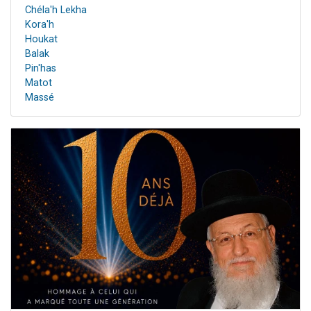
Chéla'h Lekha
Kora'h
Houkat
Balak
Pin'has
Matot
Massé