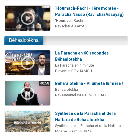
‘Houmach-Rachi - 1ère montée -
Paracha Nasso (Rav Ichaï Assayag)
‘Houmach-Rachi
Rav Ichaï ASSAYAG
Béhaalotékha
La Paracha en 60 secondes -
Béhaalotékha
La Paracha en 1 minute
Binyamin BENHAMOU
Béha’alotékha - Allume ta lumière !
40:58
Béhaalotékha
Rav Nataniel WERTENSCHLAG
Synthèse de la Paracha et de la
Haftara de Béha'alotekha
Synthèse de la Paracha et de la Haftara
Moshé 'Haïm SEBBAH