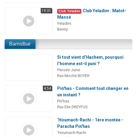
Club Yeladim : Matot-
19:31
Club Yeladim
Massé
Yeladim
Benny
Bamidbar
Si tout vient d’Hachem, pourquoi
l’homme est-il puni ?
Pensée Juive
Rav Moché BOYER
Pin'has - Comment tout changer en
4:54
un instant ?
Pin'has
Rav Elie DREYFUS
‘Houmach-Rachi - 1ère montée -
Paracha Pin'has
‘Houmach-Rachi