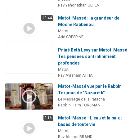
Rav Yehonathan GEFEN
Matot-Massé : la grandeur de
13:44
Moché Rabbénou
Matot
Arié CRESPINE
Pniné Beth Levy sur Matot-Massé -
Tes pensées sont infiniment
profondes
Matot
Rav Avraham ATTIA
Matot-Massé vue par le Rabbin
Torjman de "Nazareth"
Le Message de la Paracha
Rabbin Haim TORJMAN
Matot-Massé - L'eau et la paix :
9:16
bases de toute vie
Matot
Rav Aharon BRAND