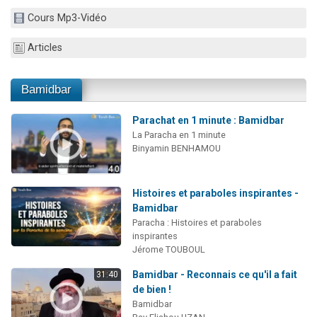
3 personnes viennent de faire un don pour Événements Torah-Box
Cours Mp3-Vidéo
3 personnes viennent de nous rejoindre sur WhatsApp
Articles
11 personnes viennent de demander une bénédiction
Il reste 49 places pour étudier en groupe sur Zoom
Bamidbar
2 personnes viennent de nous rejoindre sur WhatsApp
Parachat en 1 minute : Bamidbar
La Paracha en 1 minute
Binyamin BENHAMOU
Histoires et paraboles inspirantes -
Bamidbar
Paracha : Histoires et paraboles
inspirantes
Jérome TOUBOUL
Bamidbar - Reconnais ce qu'il a fait
31:40
de bien !
Bamidbar