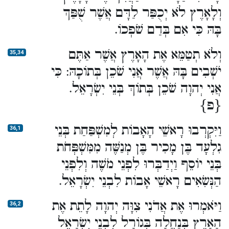
וְלָאָרֶץ לֹא יְכֻפַּר לַדָּם אֲשֶׁר שֻׁפַּךְ
בָּהּ כִּי אִם בְּדַם שֹׁפְכוֹ.
וְלֹא תְטַמֵּא אֶת הָאָרֶץ אֲשֶׁר אַתֶּם
35,34
יֹשְׁבִים בָּהּ אֲשֶׁר אֲנִי שֹׁכֵן בְּתוֹכָהּ: כִּי
אֲנִי יְהוָה שֹׁכֵן בְּתוֹךְ בְּנֵי יִשְׂרָאֵל.
{פ}
וַיִּקְרְבוּ רָאשֵׁי הָאָבוֹת לְמִשְׁפַּחַת בְּנֵי
36,1
גִלְעָד בֶּן מָכִיר בֶּן מְנַשֶּׁה מִמִּשְׁפְּחֹת
בְּנֵי יוֹסֵף וַיְדַבְּרוּ לִפְנֵי מֹשֶׁה וְלִפְנֵי
הַנְּשִׂאִים רָאשֵׁי אָבוֹת לִבְנֵי יִשְׂרָאֵל.
וַיֹּאמְרוּ אֶת אֲדֹנִי צִוָּה יְהוָה לָתֵת אֶת
36,2
הָאָרֶץ בְּנַחֲלָה בְּגוֹרָל לִבְנֵי יִשְׂרָאֵל