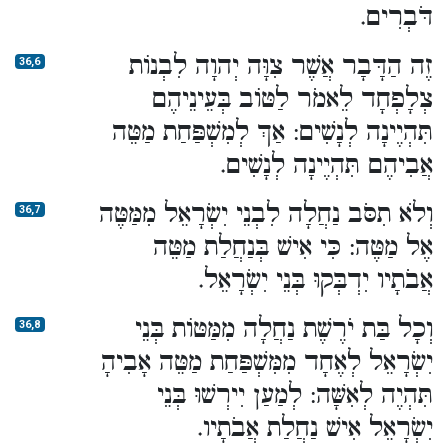
דֹּבְרִים.
זֶה הַדָּבָר אֲשֶׁר צִוָּה יְהוָה לִבְנוֹת
36,6
צְלָפְחָד לֵאמֹר לַטּוֹב בְּעֵינֵיהֶם
תִּהְיֶינָה לְנָשִׁים: אַךְ לְמִשְׁפַּחַת מַטֵּה
אֲבִיהֶם תִּהְיֶינָה לְנָשִׁים.
וְלֹא תִסֹּב נַחֲלָה לִבְנֵי יִשְׂרָאֵל מִמַּטֶּה
36,7
אֶל מַטֶּה: כִּי אִישׁ בְּנַחֲלַת מַטֵּה
אֲבֹתָיו יִדְבְּקוּ בְּנֵי יִשְׂרָאֵל.
וְכָל בַּת יֹרֶשֶׁת נַחֲלָה מִמַּטּוֹת בְּנֵי
36,8
יִשְׂרָאֵל לְאֶחָד מִמִּשְׁפַּחַת מַטֵּה אָבִיהָ
תִּהְיֶה לְאִשָּׁה: לְמַעַן יִירְשׁוּ בְּנֵי
יִשְׂרָאֵל אִישׁ נַחֲלַת אֲבֹתָיו.