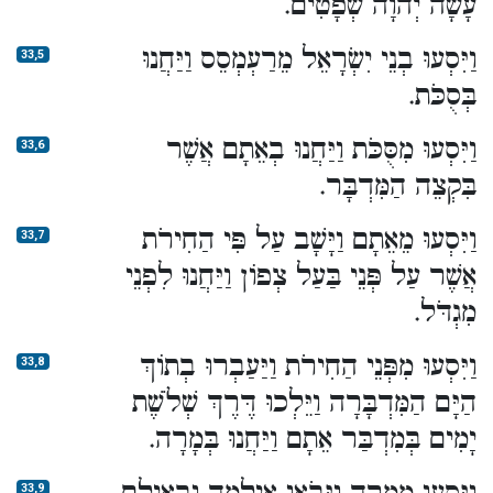
עָשָׂה יְהוָה שְׁפָטִים.
וַיִּסְעוּ בְנֵי יִשְׂרָאֵל מֵרַעְמְסֵס וַיַּחֲנוּ
33,5
בְּסֻכֹּת.
וַיִּסְעוּ מִסֻּכֹּת וַיַּחֲנוּ בְאֵתָם אֲשֶׁר
33,6
בִּקְצֵה הַמִּדְבָּר.
וַיִּסְעוּ מֵאֵתָם וַיָּשָׁב עַל פִּי הַחִירֹת
33,7
אֲשֶׁר עַל פְּנֵי בַּעַל צְפוֹן וַיַּחֲנוּ לִפְנֵי
מִגְדֹּל.
וַיִּסְעוּ מִפְּנֵי הַחִירֹת וַיַּעַבְרוּ בְתוֹךְ
33,8
הַיָּם הַמִּדְבָּרָה וַיֵּלְכוּ דֶּרֶךְ שְׁלֹשֶׁת
יָמִים בְּמִדְבַּר אֵתָם וַיַּחֲנוּ בְּמָרָה.
33,9