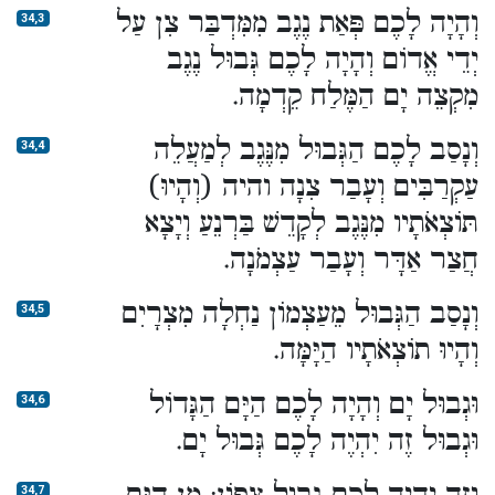
וְהָיָה לָכֶם פְּאַת נֶגֶב מִמִּדְבַּר צִן עַל
34,3
יְדֵי אֱדוֹם וְהָיָה לָכֶם גְּבוּל נֶגֶב
מִקְצֵה יָם הַמֶּלַח קֵדְמָה.
וְנָסַב לָכֶם הַגְּבוּל מִנֶּגֶב לְמַעֲלֵה
34,4
עַקְרַבִּים וְעָבַר צִנָה והיה (וְהָיוּ)
תּוֹצְאֹתָיו מִנֶּגֶב לְקָדֵשׁ בַּרְנֵעַ וְיָצָא
חֲצַר אַדָּר וְעָבַר עַצְמֹנָה.
וְנָסַב הַגְּבוּל מֵעַצְמוֹן נַחְלָה מִצְרָיִם
34,5
וְהָיוּ תוֹצְאֹתָיו הַיָּמָּה.
וּגְבוּל יָם וְהָיָה לָכֶם הַיָּם הַגָּדוֹל
34,6
וּגְבוּל זֶה יִהְיֶה לָכֶם גְּבוּל יָם.
34,7