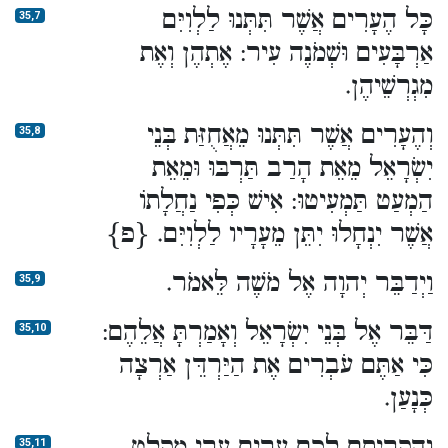
כָּל הֶעָרִים אֲשֶׁר תִּתְּנוּ לַלְוִיִּם
35,7
אַרְבָּעִים וּשְׁמֹנֶה עִיר: אֶתְהֶן וְאֶת
מִגְרְשֵׁיהֶן.
וְהֶעָרִים אֲשֶׁר תִּתְּנוּ מֵאֲחֻזַּת בְּנֵי
35,8
יִשְׂרָאֵל מֵאֵת הָרַב תַּרְבּוּ וּמֵאֵת
הַמְעַט תַּמְעִיטוּ: אִישׁ כְּפִי נַחֲלָתוֹ
אֲשֶׁר יִנְחָלוּ יִתֵּן מֵעָרָיו לַלְוִיִּם. {פ}
וַיְדַבֵּר יְהוָה אֶל מֹשֶׁה לֵּאמֹר.
35,9
דַּבֵּר אֶל בְּנֵי יִשְׂרָאֵל וְאָמַרְתָּ אֲלֵהֶם:
35,10
כִּי אַתֶּם עֹבְרִים אֶת הַיַּרְדֵּן אַרְצָה
כְּנָעַן.
וְהִקְרִיתֶם לָכֶם עָרִים עָרֵי מִקְלָט
35,11