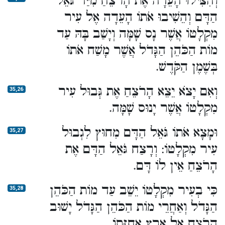
וְהִצִּילוּ הָעֵדָה אֶת הָרֹצֵחַ מִיַּד גֹּאֵל
הַדָּם וְהֵשִׁיבוּ אֹתוֹ הָעֵדָה אֶל עִיר
מִקְלָטוֹ אֲשֶׁר נָס שָׁמָּה וְיָשַׁב בָּהּ עַד
מוֹת הַכֹּהֵן הַגָּדֹל אֲשֶׁר מָשַׁח אֹתוֹ
בְּשֶׁמֶן הַקֹּדֶשׁ.
וְאִם יָצֹא יֵצֵא הָרֹצֵחַ אֶת גְּבוּל עִיר
35,26
מִקְלָטוֹ אֲשֶׁר יָנוּס שָׁמָּה.
וּמָצָא אֹתוֹ גֹּאֵל הַדָּם מִחוּץ לִגְבוּל
35,27
עִיר מִקְלָטוֹ: וְרָצַח גֹּאֵל הַדָּם אֶת
הָרֹצֵחַ אֵין לוֹ דָּם.
כִּי בְעִיר מִקְלָטוֹ יֵשֵׁב עַד מוֹת הַכֹּהֵן
35,28
הַגָּדֹל וְאַחֲרֵי מוֹת הַכֹּהֵן הַגָּדֹל יָשׁוּב
הָרֹצֵחַ אֶל אֶרֶץ אֲחֻזָּתוֹ.