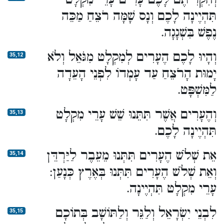
תִּהְיֶינָה לָכֶם וְנָס שָׁמָּה רֹצֵחַ מַכֵּה
נֶפֶשׁ בִּשְׁגָגָה.
וְהָיוּ לָכֶם הֶעָרִים לְמִקְלָט מִגֹּאֵל וְלֹא
35,12
יָמוּת הָרֹצֵחַ עַד עָמְדוֹ לִפְנֵי הָעֵדָה
לַמִּשְׁפָּט.
וְהֶעָרִים אֲשֶׁר תִּתֵּנוּ שֵׁשׁ עָרֵי מִקְלָט
35,13
תִּהְיֶינָה לָכֶם.
אֵת שְׁלֹשׁ הֶעָרִים תִּתְּנוּ מֵעֵבֶר לַיַּרְדֵּן
35,14
וְאֵת שְׁלֹשׁ הֶעָרִים תִּתְּנוּ בְּאֶרֶץ כְּנָעַן:
עָרֵי מִקְלָט תִּהְיֶינָה.
לִבְנֵי יִשְׂרָאֵל וְלַגֵּר וְלַתּוֹשָׁב בְּתוֹכָם
35,15