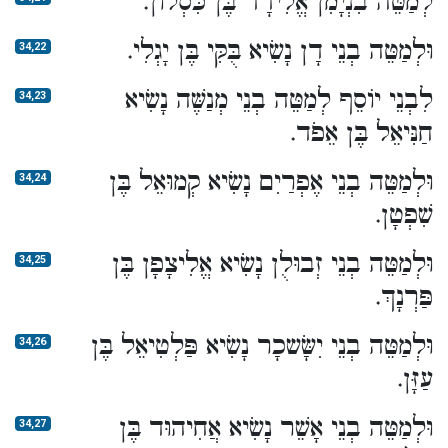
לְמַטֵּה בִנְיָמִן אֱלִידָד בֶּן כִּסְלוֹן.
וּלְמַטֵּה בְנֵי דָן נָשִׂיא בֻּקִּי בֶּן יָגְלִי.
34,22
לִבְנֵי יוֹסֵף לְמַטֵּה בְנֵי מְנַשֶּׁה נָשִׂיא
34,23
חַנִּיאֵל בֶּן אֵפֹד.
וּלְמַטֵּה בְנֵי אֶפְרַיִם נָשִׂיא קְמוּאֵל בֶּן
34,24
שִׁפְטָן.
וּלְמַטֵּה בְנֵי זְבוּלֻן נָשִׂיא אֱלִיצָפָן בֶּן
34,25
פַּרְנָךְ.
וּלְמַטֵּה בְנֵי יִשָּׂשכָר נָשִׂיא פַּלְטִיאֵל בֶּן
34,26
עַזָּן.
וּלְמַטֵּה בְנֵי אָשֵׁר נָשִׂיא אֲחִיהוּד בֶּן
34,27