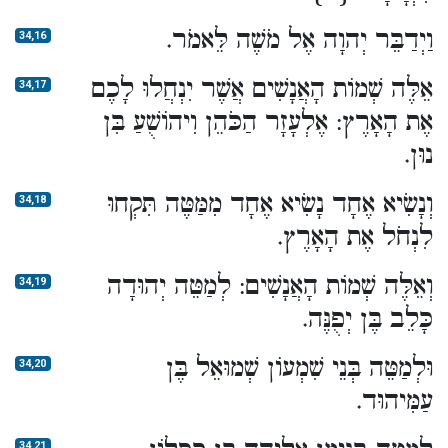
וַיְדַבֵּר יְהוָה אֶל מֹשֶׁה לֵּאמֹר.
34,16
אֵלֶּה שְׁמוֹת הָאֲנָשִׁים אֲשֶׁר יִנְחֲלוּ לָכֶם
34,17
אֶת הָאָרֶץ: אֶלְעָזָר הַכֹּהֵן וִיהוֹשֻׁעַ בִּן
נוּן.
וְנָשִׂיא אֶחָד נָשִׂיא אֶחָד מִמַּטֶּה תִּקְחוּ
34,18
לִנְחֹל אֶת הָאָרֶץ.
וְאֵלֶּה שְׁמוֹת הָאֲנָשִׁים: לְמַטֵּה יְהוּדָה
34,19
כָּלֵב בֶּן יְפֻנֶּה.
וּלְמַטֵּה בְּנֵי שִׁמְעוֹן שְׁמוּאֵל בֶּן
34,20
עַמִּיהוּד.
34,21