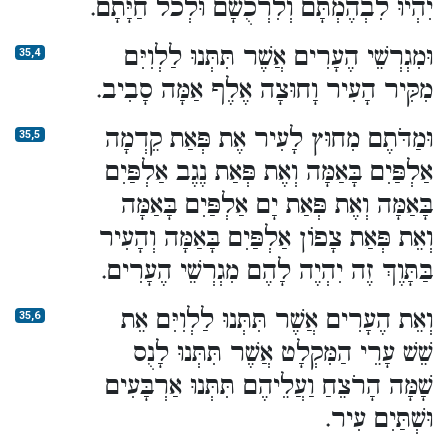
יִהְיוּ לִבְהֶמְתָּם וְלִרְכֻשָׁם וּלְכֹל חַיָּתָם.
וּמִגְרְשֵׁי הֶעָרִים אֲשֶׁר תִּתְּנוּ לַלְוִיִּם
35,4
מִקִּיר הָעִיר וָחוּצָה אֶלֶף אַמָּה סָבִיב.
וּמַדֹּתֶם מִחוּץ לָעִיר אֶת פְּאַת קֵדְמָה
35,5
אַלְפַּיִם בָּאַמָּה וְאֶת פְּאַת נֶגֶב אַלְפַּיִם
בָּאַמָּה וְאֶת פְּאַת יָם אַלְפַּיִם בָּאַמָּה
וְאֵת פְּאַת צָפוֹן אַלְפַּיִם בָּאַמָּה וְהָעִיר
בַּתָּוֶךְ זֶה יִהְיֶה לָהֶם מִגְרְשֵׁי הֶעָרִים.
וְאֵת הֶעָרִים אֲשֶׁר תִּתְּנוּ לַלְוִיִּם אֵת
35,6
שֵׁשׁ עָרֵי הַמִּקְלָט אֲשֶׁר תִּתְּנוּ לָנֻס
שָׁמָּה הָרֹצֵחַ וַעֲלֵיהֶם תִּתְּנוּ אַרְבָּעִים
וּשְׁתַּיִם עִיר.