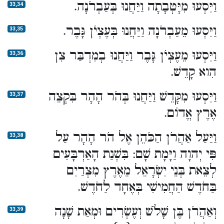
וַיִּסְעוּ מִיָּטְבָתָה וַיַּחֲנוּ בְּעַבְרֹנָה.
33,34
וַיִּסְעוּ מֵעַבְרֹנָה וַיַּחֲנוּ בְּעֶצְיֹן גָּבֶר.
33,35
וַיִּסְעוּ מֵעֶצְיֹן גָּבֶר וַיַּחֲנוּ בְמִדְבַּר צִן
33,36
הִוא קָדֵשׁ.
וַיִּסְעוּ מִקָּדֵשׁ וַיַּחֲנוּ בְּהֹר הָהָר בִּקְצֵה
33,37
אֶרֶץ אֱדוֹם.
וַיַּעַל אַהֲרֹן הַכֹּהֵן אֶל הֹר הָהָר עַל
33,38
פִּי יְהוָה וַיָּמָת שָׁם: בִּשְׁנַת הָאַרְבָּעִים
לְצֵאת בְּנֵי יִשְׂרָאֵל מֵאֶרֶץ מִצְרַיִם
בַּחֹדֶשׁ הַחֲמִישִׁי בְּאֶחָד לַחֹדֶשׁ.
וְאַהֲרֹן בֶּן שָׁלֹשׁ וְעֶשְׂרִים וּמְאַת שָׁנָה
33,39