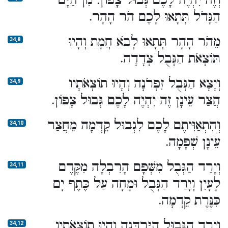
וְזֶה יִהְיֶה לָכֶם גְּבוּל צָפוֹן: מִן הַיָּם
הַגָּדֹל תְּתָאוּ לָכֶם הֹר הָהָר.
מֵהֹר הָהָר תְּתָאוּ לְבֹא חֲמָת וְהָיוּ
34,8
תּוֹצְאֹת הַגְּבֻל צְדָדָה.
וְיָצָא הַגְּבֻל זִפְרֹנָה וְהָיוּ תוֹצְאֹתָיו
34,9
חֲצַר עֵינָן זֶה יִהְיֶה לָכֶם גְּבוּל צָפוֹן.
וְהִתְאַוִּיתֶם לָכֶם לִגְבוּל קֵדְמָה מֵחֲצַר
34,10
עֵינָן שְׁפָמָה.
וְיָרַד הַגְּבֻל מִשְּׁפָם הָרִבְלָה מִקֶּדֶם
34,11
לָעָיִן וְיָרַד הַגְּבֻל וּמָחָה עַל כֶּתֶף יָם
כִּנֶּרֶת קֵדְמָה.
וְיָרַד הַגְּבוּל הַיַּרְדֵּנָה וְהָיוּ תוֹצְאֹתָיו
34,12