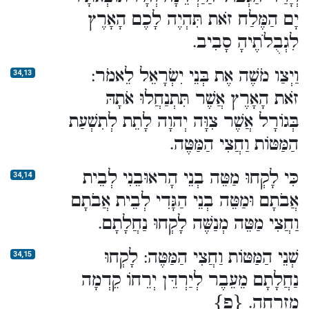
יָם הַמֶּלַח זֹאת תִּהְיֶה לָכֶם הָאָרֶץ
לִגְבֻלֹתֶיהָ סָבִיב.
וַיְצַו מֹשֶׁה אֶת בְּנֵי יִשְׂרָאֵל לֵאמֹר:
34,13
זֹאת הָאָרֶץ אֲשֶׁר תִּתְנַחֲלוּ אֹתָהּ
בְּגוֹרָל אֲשֶׁר צִוָּה יְהוָה לָתֵת לְתִשְׁעַת
הַמַּטּוֹת וַחֲצִי הַמַּטֶּה.
כִּי לָקְחוּ מַטֵּה בְנֵי הָראוּבֵנִי לְבֵית
34,14
אֲבֹתָם וּמַטֵּה בְנֵי הַגָּדִי לְבֵית אֲבֹתָם
וַחֲצִי מַטֵּה מְנַשֶּׁה לָקְחוּ נַחֲלָתָם.
שְׁנֵי הַמַּטּוֹת וַחֲצִי הַמַּטֶּה: לָקְחוּ
34,15
נַחֲלָתָם מֵעֵבֶר לְיַרְדֵּן יְרֵחוֹ קֵדְמָה
מִזְרָחָה. {פ}