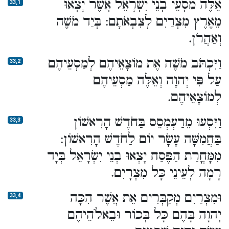
אֵלֶּה מַסְעֵי בְנֵי יִשְׂרָאֵל אֲשֶׁר יָצְאוּ
33,1
מֵאֶרֶץ מִצְרַיִם לְצִבְאֹתָם: בְּיַד מֹשֶׁה
וְאַהֲרֹן.
וַיִּכְתֹּב מֹשֶׁה אֶת מוֹצָאֵיהֶם לְמַסְעֵיהֶם
33,2
עַל פִּי יְהוָה וְאֵלֶּה מַסְעֵיהֶם
לְמוֹצָאֵיהֶם.
וַיִּסְעוּ מֵרַעְמְסֵס בַּחֹדֶשׁ הָרִאשׁוֹן
33,3
בַּחֲמִשָּׁה עָשָׂר יוֹם לַחֹדֶשׁ הָרִאשׁוֹן:
מִמָּחֳרַת הַפֶּסַח יָצְאוּ בְנֵי יִשְׂרָאֵל בְּיָד
רָמָה לְעֵינֵי כָּל מִצְרָיִם.
וּמִצְרַיִם מְקַבְּרִים אֵת אֲשֶׁר הִכָּה
33,4
יְהוָה בָּהֶם כָּל בְּכוֹר וּבֵאלֹהֵיהֶם