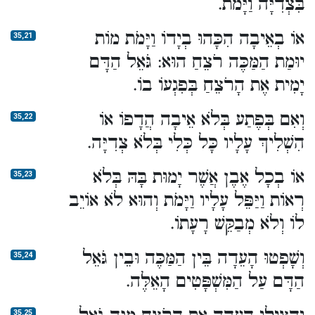
בִּצְדִיָּה וַיָּמֹת.
אוֹ בְאֵיבָה הִכָּהוּ בְיָדוֹ וַיָּמֹת מוֹת
35,21
יוּמַת הַמַּכֶּה רֹצֵחַ הוּא: גֹּאֵל הַדָּם
יָמִית אֶת הָרֹצֵחַ בְּפִגְעוֹ בוֹ.
וְאִם בְּפֶתַע בְּלֹא אֵיבָה הֲדָפוֹ אוֹ
35,22
הִשְׁלִיךְ עָלָיו כָּל כְּלִי בְּלֹא צְדִיָּה.
אוֹ בְכָל אֶבֶן אֲשֶׁר יָמוּת בָּהּ בְּלֹא
35,23
רְאוֹת וַיַּפֵּל עָלָיו וַיָּמֹת וְהוּא לֹא אוֹיֵב
לוֹ וְלֹא מְבַקֵּשׁ רָעָתוֹ.
וְשָׁפְטוּ הָעֵדָה בֵּין הַמַּכֶּה וּבֵין גֹּאֵל
35,24
הַדָּם עַל הַמִּשְׁפָּטִים הָאֵלֶּה.
35,25