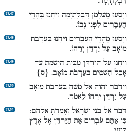
דִּבְלָתָיְמָה.
וַיִּסְעוּ מֵעַלְמֹן דִּבְלָתָיְמָה וַיַּחֲנוּ בְּהָרֵי
33,47
הָעֲבָרִים לִפְנֵי נְבוֹ.
וַיִּסְעוּ מֵהָרֵי הָעֲבָרִים וַיַּחֲנוּ בְּעַרְבֹת
33,48
מוֹאָב עַל יַרְדֵּן יְרֵחוֹ.
וַיַּחֲנוּ עַל הַיַּרְדֵּן מִבֵּית הַיְשִׁמֹת עַד
33,49
אָבֵל הַשִּׁטִּים בְּעַרְבֹת מוֹאָב. {ס}
וַיְדַבֵּר יְהוָה אֶל מֹשֶׁה בְּעַרְבֹת מוֹאָב
33,50
עַל יַרְדֵּן יְרֵחוֹ לֵאמֹר.
דַּבֵּר אֶל בְּנֵי יִשְׂרָאֵל וְאָמַרְתָּ אֲלֵהֶם:
33,51
כִּי אַתֶּם עֹבְרִים אֶת הַיַּרְדֵּן אֶל אֶרֶץ
כְּנָעַן.