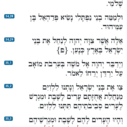
שְׁלֹמִי.
וּלְמַטֵּה בְנֵי נַפְתָּלִי נָשִׂיא פְּדַהְאֵל בֶּן
34,28
עַמִּיהוּד.
אֵלֶּה אֲשֶׁר צִוָּה יְהוָה לְנַחֵל אֶת בְּנֵי
34,29
יִשְׂרָאֵל בְּאֶרֶץ כְּנָעַן. {פ}
וַיְדַבֵּר יְהוָה אֶל מֹשֶׁה בְּעַרְבֹת מוֹאָב
35,1
עַל יַרְדֵּן יְרֵחוֹ לֵאמֹר.
צַו אֶת בְּנֵי יִשְׂרָאֵל וְנָתְנוּ לַלְוִיִּם
35,2
מִנַּחֲלַת אֲחֻזָּתָם עָרִים לָשָׁבֶת וּמִגְרָשׁ
לֶעָרִים סְבִיבֹתֵיהֶם תִּתְּנוּ לַלְוִיִּם.
וְהָיוּ הֶעָרִים לָהֶם לָשָׁבֶת וּמִגְרְשֵׁיהֶם
35,3