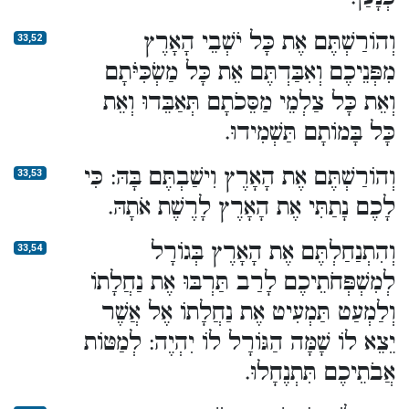
וְהוֹרַשְׁתֶּם אֶת כָּל יֹשְׁבֵי הָאָרֶץ
33,52
מִפְּנֵיכֶם וְאִבַּדְתֶּם אֵת כָּל מַשְׂכִּיֹּתָם
וְאֵת כָּל צַלְמֵי מַסֵּכֹתָם תְּאַבֵּדוּ וְאֵת
כָּל בָּמוֹתָם תַּשְׁמִידוּ.
וְהוֹרַשְׁתֶּם אֶת הָאָרֶץ וִישַׁבְתֶּם בָּהּ: כִּי
33,53
לָכֶם נָתַתִּי אֶת הָאָרֶץ לָרֶשֶׁת אֹתָהּ.
וְהִתְנַחַלְתֶּם אֶת הָאָרֶץ בְּגוֹרָל
33,54
לְמִשְׁפְּחֹתֵיכֶם לָרַב תַּרְבּוּ אֶת נַחֲלָתוֹ
וְלַמְעַט תַּמְעִיט אֶת נַחֲלָתוֹ אֶל אֲשֶׁר
יֵצֵא לוֹ שָׁמָּה הַגּוֹרָל לוֹ יִהְיֶה: לְמַטּוֹת
אֲבֹתֵיכֶם תִּתְנֶחָלוּ.