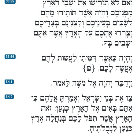
וְאִם לֹא תוֹרִישׁוּ אֶת יֹשְׁבֵי הָאָרֶץ
33,55
מִפְּנֵיכֶם וְהָיָה אֲשֶׁר תּוֹתִירוּ מֵהֶם
לְשִׂכִּים בְּעֵינֵיכֶם וְלִצְנִינִם בְּצִדֵּיכֶם
וְצָרְרוּ אֶתְכֶם עַל הָאָרֶץ אֲשֶׁר אַתֶּם
יֹשְׁבִים בָּהּ.
וְהָיָה כַּאֲשֶׁר דִּמִּיתִי לַעֲשׂוֹת לָהֶם
33,56
אֶעֱשֶׂה לָכֶם. {פ}
וַיְדַבֵּר יְהוָה אֶל מֹשֶׁה לֵּאמֹר.
34,1
צַו אֶת בְּנֵי יִשְׂרָאֵל וְאָמַרְתָּ אֲלֵהֶם כִּי
34,2
אַתֶּם בָּאִים אֶל הָאָרֶץ כְּנָעַן: זֹאת
הָאָרֶץ אֲשֶׁר תִּפֹּל לָכֶם בְּנַחֲלָה אֶרֶץ
כְּנַעַן לִגְבֻלֹתֶיהָ.