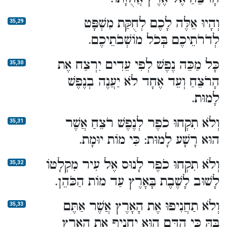
וְהָיוּ אֵלֶּה לָכֶם לְחֻקַּת מִשְׁפָּט
35,29
לְדֹרֹתֵיכֶם בְּכֹל מוֹשְׁבֹתֵיכֶם.
כָּל מַכֵּה נֶפֶשׁ לְפִי עֵדִים יִרְצַח אֶת
35,30
הָרֹצֵחַ וְעֵד אֶחָד לֹא יַעֲנֶה בְנֶפֶשׁ
לָמוּת.
וְלֹא תִקְחוּ כֹפֶר לְנֶפֶשׁ רֹצֵחַ אֲשֶׁר
35,31
הוּא רָשָׁע לָמוּת: כִּי מוֹת יוּמָת.
וְלֹא תִקְחוּ כֹפֶר לָנוּס אֶל עִיר מִקְלָטוֹ
35,32
לָשׁוּב לָשֶׁבֶת בָּאָרֶץ עַד מוֹת הַכֹּהֵן.
וְלֹא תַחֲנִיפוּ אֶת הָאָרֶץ אֲשֶׁר אַתֶּם
35,33
בָּהּ כִּי הַדָּם הוּא יַחֲנִיף אֶת הָאָרֶץ