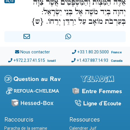
אֵלֶּה הַמִּצְו‍ֹת וְהַמִּשְׁפָּטִים אֲשֶׁר צִוָּה
36,13
יְהוָה בְּיַד מֹשֶׁה אֶל בְּנֵי יִשְׂרָאֵל:
בְּעַרְבֹת מוֹאָב עַל יַרְדֵּן יְרֵחוֹ. {ש}
Nous contacter
+33.1.80.20.5000
France
+972.2.37.41.515
+1.437.887.14.93
Israël
Canada
Raccourcis
Ressources
Paracha de la semaine
Calendrier Juif