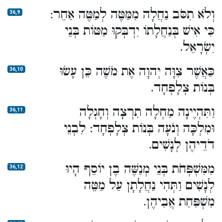
וְלֹא תִסֹּב נַחֲלָה מִמַּטֶּה לְמַטֶּה אַחֵר:
36,9
כִּי אִישׁ בְּנַחֲלָתוֹ יִדְבְּקוּ מַטּוֹת בְּנֵי
יִשְׂרָאֵל.
כַּאֲשֶׁר צִוָּה יְהוָה אֶת מֹשֶׁה כֵּן עָשׂוּ
36,10
בְּנוֹת צְלָפְחָד.
וַתִּהְיֶינָה מַחְלָה תִרְצָה וְחָגְלָה
36,11
וּמִלְכָּה וְנֹעָה בְּנוֹת צְלָפְחָד: לִבְנֵי
דֹדֵיהֶן לְנָשִׁים.
מִמִּשְׁפְּחֹת בְּנֵי מְנַשֶּׁה בֶן יוֹסֵף הָיוּ
36,12
לְנָשִׁים וַתְּהִי נַחֲלָתָן עַל מַטֵּה
מִשְׁפַּחַת אֲבִיהֶן.