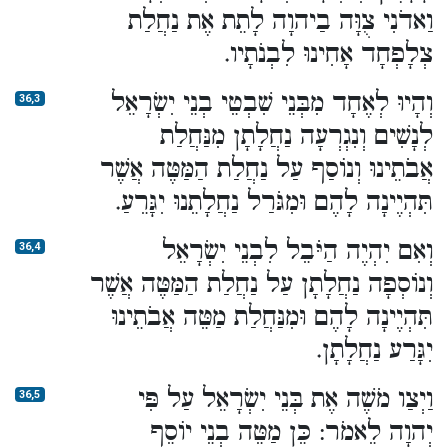
וַאדֹנִי צֻוָּה בַיהוָה לָתֵת אֶת נַחֲלַת
צְלָפְחָד אָחִינוּ לִבְנֹתָיו.
וְהָיוּ לְאֶחָד מִבְּנֵי שִׁבְטֵי בְנֵי יִשְׂרָאֵל
36,3
לְנָשִׁים וְנִגְרְעָה נַחֲלָתָן מִנַּחֲלַת
אֲבֹתֵינוּ וְנוֹסַף עַל נַחֲלַת הַמַּטֶּה אֲשֶׁר
תִּהְיֶינָה לָהֶם וּמִגֹּרַל נַחֲלָתֵנוּ יִגָּרֵעַ.
וְאִם יִהְיֶה הַיֹּבֵל לִבְנֵי יִשְׂרָאֵל
36,4
וְנוֹסְפָה נַחֲלָתָן עַל נַחֲלַת הַמַּטֶּה אֲשֶׁר
תִּהְיֶינָה לָהֶם וּמִנַּחֲלַת מַטֵּה אֲבֹתֵינוּ
יִגָּרַע נַחֲלָתָן.
וַיְצַו מֹשֶׁה אֶת בְּנֵי יִשְׂרָאֵל עַל פִּי
36,5
יְהוָה לֵאמֹר: כֵּן מַטֵּה בְנֵי יוֹסֵף