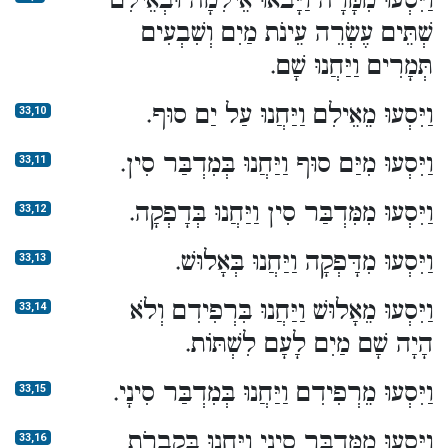
וַיִּסְעוּ מִמָּרָה וַיָּבֹאוּ אֵילִמָה וּבְאֵילִם
שְׁתֵּים עֶשְׂרֵה עֵינֹת מַיִם וְשִׁבְעִים
תְּמָרִים וַיַּחֲנוּ שָׁם.
וַיִּסְעוּ מֵאֵילִם וַיַּחֲנוּ עַל יַם סוּף.
33,10
וַיִּסְעוּ מִיַּם סוּף וַיַּחֲנוּ בְּמִדְבַּר סִין.
33,11
וַיִּסְעוּ מִמִּדְבַּר סִין וַיַּחֲנוּ בְּדָפְקָה.
33,12
וַיִּסְעוּ מִדָּפְקָה וַיַּחֲנוּ בְּאָלוּשׁ.
33,13
וַיִּסְעוּ מֵאָלוּשׁ וַיַּחֲנוּ בִּרְפִידִם וְלֹא
33,14
הָיָה שָׁם מַיִם לָעָם לִשְׁתּוֹת.
וַיִּסְעוּ מֵרְפִידִם וַיַּחֲנוּ בְּמִדְבַּר סִינָי.
33,15
וַיִּסְעוּ מִמִּדְבַּר סִינָי וַיַּחֲנוּ בְּקִבְרֹת
33,16