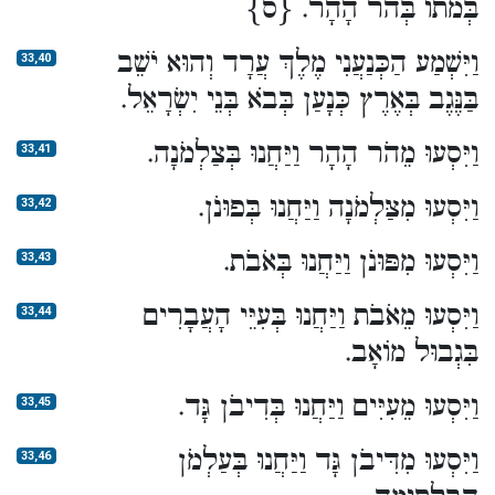
בְּמֹתוֹ בְּהֹר הָהָר. {ס}
וַיִּשְׁמַע הַכְּנַעֲנִי מֶלֶךְ עֲרָד וְהוּא יֹשֵׁב
33,40
בַּנֶּגֶב בְּאֶרֶץ כְּנָעַן בְּבֹא בְּנֵי יִשְׂרָאֵל.
וַיִּסְעוּ מֵהֹר הָהָר וַיַּחֲנוּ בְּצַלְמֹנָה.
33,41
וַיִּסְעוּ מִצַּלְמֹנָה וַיַּחֲנוּ בְּפוּנֹן.
33,42
וַיִּסְעוּ מִפּוּנֹן וַיַּחֲנוּ בְּאֹבֹת.
33,43
וַיִּסְעוּ מֵאֹבֹת וַיַּחֲנוּ בְּעִיֵּי הָעֲבָרִים
33,44
בִּגְבוּל מוֹאָב.
וַיִּסְעוּ מֵעִיִּים וַיַּחֲנוּ בְּדִיבֹן גָּד.
33,45
וַיִּסְעוּ מִדִּיבֹן גָּד וַיַּחֲנוּ בְּעַלְמֹן
33,46