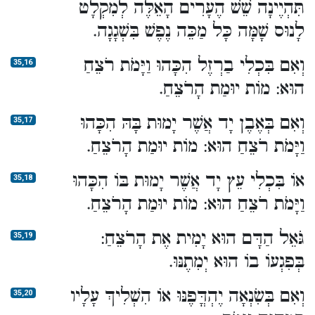
תִּהְיֶינָה שֵׁשׁ הֶעָרִים הָאֵלֶּה לְמִקְלָט
לָנוּס שָׁמָּה כָּל מַכֵּה נֶפֶשׁ בִּשְׁגָגָה.
וְאִם בִּכְלִי בַרְזֶל הִכָּהוּ וַיָּמֹת רֹצֵחַ
35,16
הוּא: מוֹת יוּמַת הָרֹצֵחַ.
וְאִם בְּאֶבֶן יָד אֲשֶׁר יָמוּת בָּהּ הִכָּהוּ
35,17
וַיָּמֹת רֹצֵחַ הוּא: מוֹת יוּמַת הָרֹצֵחַ.
אוֹ בִּכְלִי עֵץ יָד אֲשֶׁר יָמוּת בּוֹ הִכָּהוּ
35,18
וַיָּמֹת רֹצֵחַ הוּא: מוֹת יוּמַת הָרֹצֵחַ.
גֹּאֵל הַדָּם הוּא יָמִית אֶת הָרֹצֵחַ:
35,19
בְּפִגְעוֹ בוֹ הוּא יְמִתֶנּוּ.
וְאִם בְּשִׂנְאָה יֶהְדֳּפֶנּוּ אוֹ הִשְׁלִיךְ עָלָיו
35,20