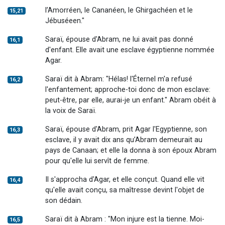
l’Amorréen, le Cananéen, le Ghirgachéen et le
15,21
Jébuséeen."
Saraï, épouse d'Abram, ne lui avait pas donné
16,1
d'enfant. Elle avait une esclave égyptienne nommée
Agar.
Saraï dit à Abram: "Hélas! l'Éternel m'a refusé
16,2
l'enfantement; approche-toi donc de mon esclave:
peut-être, par elle, aurai-je un enfant." Abram obéit à
la voix de Saraï.
Saraï, épouse d'Abram, prit Agar l'Egyptienne, son
16,3
esclave, il y avait dix ans qu’Abram demeurait au
pays de Canaan; et elle la donna à son époux Abram
pour qu'elle lui servît de femme.
Il s'approcha d'Agar, et elle conçut. Quand elle vit
16,4
qu'elle avait conçu, sa maîtresse devint l'objet de
son dédain.
Saraï dit à Abram : "Mon injure est la tienne. Moi-
16,5