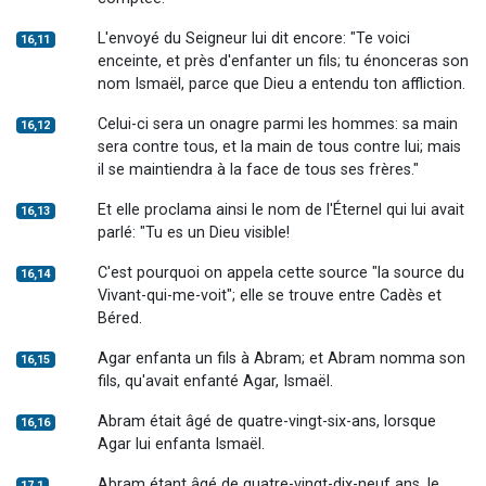
L'envoyé du Seigneur lui dit encore: "Te voici
16,11
enceinte, et près d'enfanter un fils; tu énonceras son
nom Ismaël, parce que Dieu a entendu ton affliction.
Celui-ci sera un onagre parmi les hommes: sa main
16,12
sera contre tous, et la main de tous contre lui; mais
il se maintiendra à la face de tous ses frères."
Et elle proclama ainsi le nom de l'Éternel qui lui avait
16,13
parlé: "Tu es un Dieu visible!
C'est pourquoi on appela cette source "la source du
16,14
Vivant-qui-me-voit"; elle se trouve entre Cadès et
Béred.
Agar enfanta un fils à Abram; et Abram nomma son
16,15
fils, qu'avait enfanté Agar, Ismaël.
Abram était âgé de quatre-vingt-six-ans, lorsque
16,16
Agar lui enfanta Ismaël.
Abram étant âgé de quatre-vingt-dix-neuf ans, le
17,1