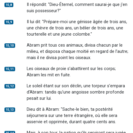
Il répondit: "Dieu-Éternel, comment saurai-je que j’en
15,8
suis possesseur?"
Il lui dit: "Prépare-moi une génisse âgée de trois ans,
15,9
une chèvre de trois ans, un bélier de trois ans, une
tourterelle et une jeune colombe."
Abram prit tous ces animaux, divisa chacun par le
15,10
milieu, et disposa chaque moitié en regard de l’autre;
mais il ne divisa point les oiseaux.
Les oiseaux de proie s’abattirent sur les corps;
15,11
Abram les mit en fuite.
Le soleil étant sur son déclin, une torpeur s’empara
15,12
d’Abram: tandis qu’une angoisse sombre profonde
pesait sur lui.
Dieu dit à Abram: "Sache-le bien, ta postérité
15,13
séjournera sur une terre étrangère, où elle sera
asservie et opprimée, durant quatre cents ans.
Mais, à son tour, la nation qu’ils serviront sera jugée