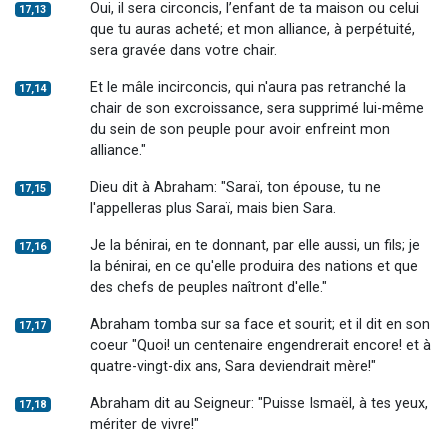
Oui, il sera circoncis, l’enfant de ta maison ou celui
17,13
que tu auras acheté; et mon alliance, à perpétuité,
sera gravée dans votre chair.
Et le mâle incirconcis, qui n'aura pas retranché la
17,14
chair de son excroissance, sera supprimé lui-même
du sein de son peuple pour avoir enfreint mon
alliance."
Dieu dit à Abraham: "Saraï, ton épouse, tu ne
17,15
l'appelleras plus Saraï, mais bien Sara.
Je la bénirai, en te donnant, par elle aussi, un fils; je
17,16
la bénirai, en ce qu'elle produira des nations et que
des chefs de peuples naîtront d'elle."
Abraham tomba sur sa face et sourit; et il dit en son
17,17
coeur "Quoi! un centenaire engendrerait encore! et à
quatre-vingt-dix ans, Sara deviendrait mère!"
Abraham dit au Seigneur: "Puisse Ismaël, à tes yeux,
17,18
mériter de vivre!"