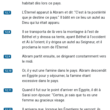
habitait dès lors ce pays.
L'Éternel apparut à Abram et dit :"C'est à ta postérité
12,7
que je destine ce pays." Il bâtit en ce lieu un autel au
Dieu qui lui était apparu.
Il se transporta de là vers la montagne à l'est de
12,8
Béthel et y dressa sa tente, ayant Béthel à l'occident
et Aï à l'orient; il y érigea un autel au Seigneur, et il
proclama le nom de l'Éternel.
Abram partit ensuite, se dirigeant constamment vers
12,9
le midi.
Or, il y eut une famine dans le pays. Abram descendit
12,10
en Égypte pour y séjourner, la famine étant
excessive dans le pays.
Quand il fut sur le point d'arriver en Égypte, il dit à
12,11
Saraï son épouse: "Certes, je sais que tu es une
femme au gracieux visage.
Il arrivera que, lorsque les Égyptiens te verront, ils
12,12