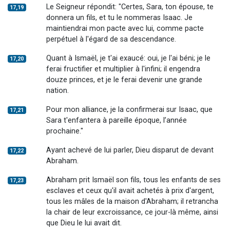
Le Seigneur répondit: "Certes, Sara, ton épouse, te
17,19
donnera un fils, et tu le nommeras Isaac. Je
maintiendrai mon pacte avec lui, comme pacte
perpétuel à l'égard de sa descendance.
Quant à Ismaël, je t'ai exaucé: oui, je l'ai béni; je le
17,20
ferai fructifier et multiplier à l'infini; il engendra
douze princes, et je le ferai devenir une grande
nation.
Pour mon alliance, je la confirmerai sur Isaac, que
17,21
Sara t'enfantera à pareille époque, l’année
prochaine."
Ayant achevé de lui parler, Dieu disparut de devant
17,22
Abraham.
Abraham prit Ismaël son fils, tous les enfants de ses
17,23
esclaves et ceux qu'il avait achetés à prix d'argent,
tous les mâles de la maison d'Abraham; il retrancha
la chair de leur excroissance, ce jour-là même, ainsi
que Dieu le lui avait dit.