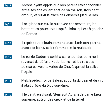
Abram, ayant appris que son parent était prisonnier,
14,14
arma ses fidèles, enfants de sa maison, trois cent
dix huit, et suivit la trace des ennemis jusqu'à Dan.
Il se glissa sur eux la nuit avec ses serviteurs, les
14,15
battit et les poursuivit jusqu'à Hoba, qui est à gauche
de Damas.
Il reprit tout le butin, ramena aussi Loth son parent,
14,16
avec ses biens, et les femmes et la multitude.
Le roi de Sodome sortit à sa rencontre, comme il
14,17
revenait de défaire Kedorlaomer et les rois ses
auxiliaires, vers la vallée de Chavé, qui est la vallée
Royale.
Melchisédec, roi de Salem, apporta du pain et du vin:
14,18
il était prêtre du Dieu suprême.
Il le bénit, en disant: "Béni soit Abram de par le Dieu
14,19
suprême, auteur des cieux et de la terre!