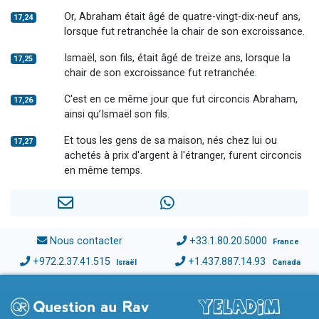
Or, Abraham était âgé de quatre-vingt-dix-neuf ans,
17,24
lorsque fut retranchée la chair de son excroissance.
Ismaël, son fils, était âgé de treize ans, lorsque la
17,25
chair de son excroissance fut retranchée.
C'est en ce même jour que fut circoncis Abraham,
17,26
ainsi qu’Ismaël son fils.
Et tous les gens de sa maison, nés chez lui ou
17,27
achetés à prix d'argent à l'étranger, furent circoncis
en même temps.
Nous contacter
+33.1.80.20.5000
France
+972.2.37.41.515
+1.437.887.14.93
Israël
Canada