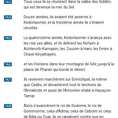
Tous ceux-là se réunirent dans la vallée des Siddim,
14,3
qui est devenue la mer du Sel.
Douze années, ils avaient été asservis à
14,4
Kedorlaomer, et la treizième année ils s'étaient
révoltés.
La quatorzième année, Kedorlaomer s'avança avec
14,5
les rois ses alliés, et ils défirent les Refaïm à
Achteroth-Karnayim, les Zouzim à Ham, les Emim à
Chavé-Kiryathayim;
et les Horéens dans leur montagne de Séir, jusqu'à la
14,6
plaine de Pharan qui borde le désert.
Ils revinrent marchèrent sur Enmichpat, la même
14,7
que Cadès, et dévastèrent tout le territoire de
l’Amalécite et aussi de l’Amoréen établi à Haçaçon-
Tamar.
Alors s’avancèrent le roi de Sodome, le roi de
14,8
Gommorrhe, celui d’Adma, celui de Ceboim et celui
de Béla ou Coar, ils se rangèrent contre eux en