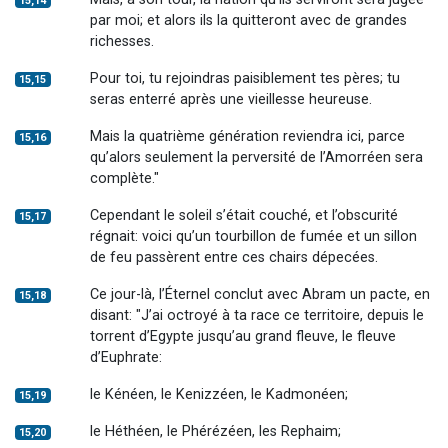
15,14
par moi; et alors ils la quitteront avec de grandes
richesses.
Pour toi, tu rejoindras paisiblement tes pères; tu
15,15
seras enterré après une vieillesse heureuse.
Mais la quatrième génération reviendra ici, parce
15,16
qu’alors seulement la perversité de l’Amorréen sera
complète."
Cependant le soleil s’était couché, et l’obscurité
15,17
régnait: voici qu’un tourbillon de fumée et un sillon
de feu passèrent entre ces chairs dépecées.
Ce jour-là, l’Éternel conclut avec Abram un pacte, en
15,18
disant: "J’ai octroyé à ta race ce territoire, depuis le
torrent d’Egypte jusqu’au grand fleuve, le fleuve
d’Euphrate:
le Kénéen, le Kenizzéen, le Kadmonéen;
15,19
le Héthéen, le Phérézéen, les Rephaim;
15,20