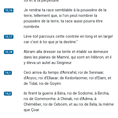
toi et à ta perpétuité.
Je rendrai ta race semblable à la poussière de la
13,16
terre; tellement que, si l'on peut nombrer la
poussière de la terre, ta race aussi pourra être
nombrée.
Lève-toi! parcours cette contrée en long et en large!
13,17
car c'est à toi que je la destine."
Abram alla dresser sa tente et établir sa demeure
13,18
dans les plaines de Mamré, qui sont en Hébron; et il
y éleva un autel au Seigneur.
Ceci arriva du temps d'Amrafel, roi de Sennaar;
14,1
d'Aryoc, roi d'Ellasar; de Kedorlaomer, roi d'Elam, et
de Tidal, roi de Goyim:
ils firent la guerre à Béra, roi de Sodome; à Bircha,
14,2
roi de Gommorrhe; à Chinab, roi d'Adma; à
Chémêber, roi de Ceboïm, et au roi de Béla, la même
que Çoar.