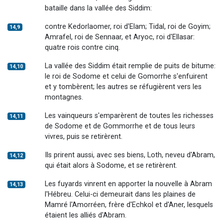
bataille dans la vallée des Siddim:
contre Kedorlaomer, roi d'Elam; Tidal, roi de Goyim;
14,9
Amrafel, roi de Sennaar, et Aryoc, roi d'Ellasar:
quatre rois contre cinq.
La vallée des Siddim était remplie de puits de bitume:
14,10
le roi de Sodome et celui de Gomorrhe s'enfuirent
et y tombèrent; les autres se réfugièrent vers les
montagnes.
Les vainqueurs s'emparèrent de toutes les richesses
14,11
de Sodome et de Gommorrhe et de tous leurs
vivres, puis se retirèrent.
Ils prirent aussi, avec ses biens, Loth, neveu d'Abram,
14,12
qui était alors à Sodome, et se retirèrent.
Les fuyards vinrent en apporter la nouvelle à Abram
14,13
l'Hébreu. Celui-ci demeurait dans les plaines de
Mamré l'Amorréen, frère d'Echkol et d'Aner, lesquels
étaient les alliés d'Abram.