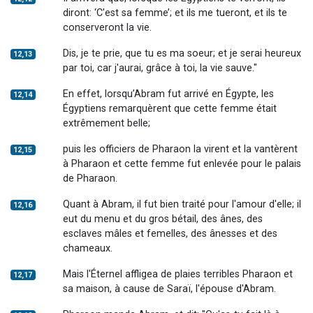
diront: ‘C'est sa femme’; et ils me tueront, et ils te
conserveront la vie.
Dis, je te prie, que tu es ma soeur; et je serai heureux
12,13
par toi, car j'aurai, grâce à toi, la vie sauve."
En effet, lorsqu’Abram fut arrivé en Égypte, les
12,14
Égyptiens remarquèrent que cette femme était
extrêmement belle;
puis les officiers de Pharaon la virent et la vantèrent
12,15
à Pharaon et cette femme fut enlevée pour le palais
de Pharaon.
Quant à Abram, il fut bien traité pour l'amour d'elle; il
12,16
eut du menu et du gros bétail, des ânes, des
esclaves mâles et femelles, des ânesses et des
chameaux.
Mais l'Éternel affligea de plaies terribles Pharaon et
12,17
sa maison, à cause de Saraï, l'épouse d'Abram.