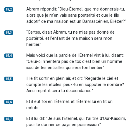
Abram répondit: "Dieu-Éternel, que me donnerais-tu,
15,2
alors que je m'en vais sans postérité et que le fils
adoptif de ma maison est un Damascénien, Eliézer?"
"Certes, disait Abram, tu ne m’as pas donné de
15,3
postérité, et l’enfant de ma maison sera mon
héritier."
Mais voici que la parole de l’Éternel vint à lui, disant:
15,4
"Celui-ci n'héritera pas de toi; c'est bien un homme
issu de tes entrailles qui sera ton héritier."
Il le fit sortir en plein air, et dit: "Regarde le ciel et
15,5
compte les étoiles: peux-tu en supputer le nombre?
Ainsi reprit-il, sera ta descendance."
Et il eut foi en l’Éternel, et l’Éternel lui en fit un
15,6
mérite.
Et il lui dit: "Je suis l’Éternel, qui t’ai tiré d’Our-Kasdim,
15,7
pour te donner ce pays en possession."