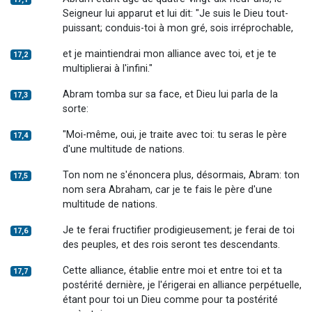
Seigneur lui apparut et lui dit: "Je suis le Dieu tout-
puissant; conduis-toi à mon gré, sois irréprochable,
et je maintiendrai mon alliance avec toi, et je te
17,2
multiplierai à l'infini."
Abram tomba sur sa face, et Dieu lui parla de la
17,3
sorte:
"Moi-même, oui, je traite avec toi: tu seras le père
17,4
d'une multitude de nations.
Ton nom ne s'énoncera plus, désormais, Abram: ton
17,5
nom sera Abraham, car je te fais le père d'une
multitude de nations.
Je te ferai fructifier prodigieusement; je ferai de toi
17,6
des peuples, et des rois seront tes descendants.
Cette alliance, établie entre moi et entre toi et ta
17,7
postérité dernière, je l'érigerai en alliance perpétuelle,
étant pour toi un Dieu comme pour ta postérité