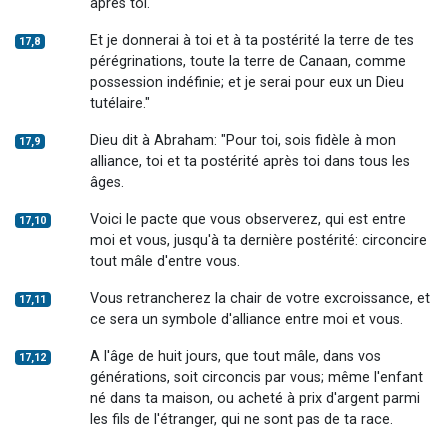
après toi.
Et je donnerai à toi et à ta postérité la terre de tes
17,8
pérégrinations, toute la terre de Canaan, comme
possession indéfinie; et je serai pour eux un Dieu
tutélaire."
Dieu dit à Abraham: "Pour toi, sois fidèle à mon
17,9
alliance, toi et ta postérité après toi dans tous les
âges.
Voici le pacte que vous observerez, qui est entre
17,10
moi et vous, jusqu'à ta dernière postérité: circoncire
tout mâle d'entre vous.
Vous retrancherez la chair de votre excroissance, et
17,11
ce sera un symbole d'alliance entre moi et vous.
A l'âge de huit jours, que tout mâle, dans vos
17,12
générations, soit circoncis par vous; même l'enfant
né dans ta maison, ou acheté à prix d'argent parmi
les fils de l'étranger, qui ne sont pas de ta race.