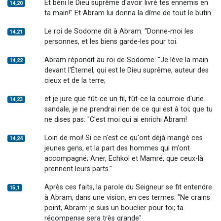
Et béni le Dieu suprême d'avoir livré tes ennemis en
14,20
ta main!" Et Abram lui donna la dîme de tout le butin.
Le roi de Sodome dit à Abram: "Donne-moi les
14,21
personnes, et les biens garde-les pour toi.
Abram répondit au roi de Sodome: "Je lève la main
14,22
devant l'Éternel, qui est le Dieu suprême, auteur des
cieux et de la terre;
et je jure que fût-ce un fil, fût-ce la courroie d'une
14,23
sandale, je ne prendrai rien de ce qui est à toi; que tu
ne dises pas: "C'est moi qui ai enrichi Abram!
Loin de moi! Si ce n'est ce qu'ont déjà mangé ces
14,24
jeunes gens, et la part des hommes qui m'ont
accompagné; Aner, Echkol et Mamré, que ceux-là
prennent leurs parts."
Après ces faits, la parole du Seigneur se fit entendre
15,1
à Abram, dans une vision, en ces termes: "Ne crains
point, Abram: je suis un bouclier pour toi; ta
récompense sera très grande"