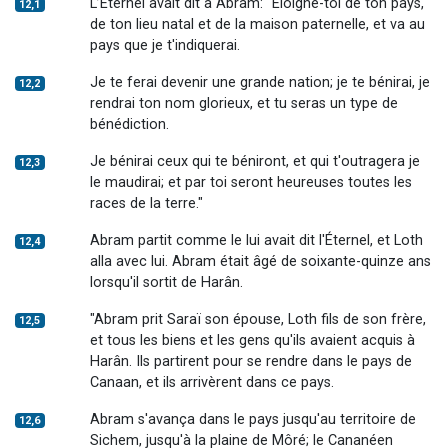
L’Éternel avait dit à Abram: "Éloigne-toi de ton pays,
12,1
de ton lieu natal et de la maison paternelle, et va au
pays que je t'indiquerai.
Je te ferai devenir une grande nation; je te bénirai, je
12,2
rendrai ton nom glorieux, et tu seras un type de
bénédiction.
Je bénirai ceux qui te béniront, et qui t'outragera je
12,3
le maudirai; et par toi seront heureuses toutes les
races de la terre."
Abram partit comme le lui avait dit l'Éternel, et Loth
12,4
alla avec lui. Abram était âgé de soixante-quinze ans
lorsqu'il sortit de Harân.
"Abram prit Saraï son épouse, Loth fils de son frère,
12,5
et tous les biens et les gens qu'ils avaient acquis à
Harân. Ils partirent pour se rendre dans le pays de
Canaan, et ils arrivèrent dans ce pays.
Abram s'avança dans le pays jusqu'au territoire de
12,6
Sichem, jusqu'à la plaine de Môré; le Cananéen