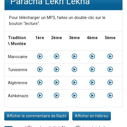
Paracha Lekh Lékha
2 personnes viennent de nous rejoindre sur WhatsApp
Eli vient de donner son Maasser
Pour télécharger un MP3, faites un double-clic sur le
Lisbel Esther vient de donner son Maasser
bouton "lecture".
3 personnes viennent de faire un don pour Événements Torah-Box
Tradition
1ère
2ème
3ème
4ème
5ème
6
2 personnes viennent de nous rejoindre sur WhatsApp
\ Montée
Marocaine
Tunisienne
Algérienne
Ashkénaze
Afficher le commentaire de Rachi
Afficher en Hébreu