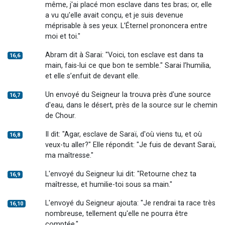
même, j'ai placé mon esclave dans tes bras; or, elle
a vu qu'elle avait conçu, et je suis devenue
méprisable à ses yeux. L’Éternel prononcera entre
moi et toi."
Abram dit à Sarai: "Voici, ton esclave est dans ta
16,6
main, fais-lui ce que bon te semble." Sarai l’humilia,
et elle s’enfuit de devant elle.
Un envoyé du Seigneur la trouva près d'une source
16,7
d'eau, dans le désert, près de la source sur le chemin
de Chour.
Il dit: "Agar, esclave de Saraï, d'où viens tu, et où
16,8
veux-tu aller?" Elle répondit: "Je fuis de devant Saraï,
ma maîtresse."
L'envoyé du Seigneur lui dit: "Retourne chez ta
16,9
maîtresse, et humilie-toi sous sa main."
L'envoyé du Seigneur ajouta: "Je rendrai ta race très
16,10
nombreuse, tellement qu'elle ne pourra être
comptée."