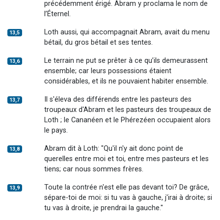
précédemment érigé. Abram y proclama le nom de
l’Éternel.
Loth aussi, qui accompagnait Abram, avait du menu
13,5
bétail, du gros bétail et ses tentes.
Le terrain ne put se prêter à ce qu’ils demeurassent
13,6
ensemble; car leurs possessions étaient
considérables, et ils ne pouvaient habiter ensemble.
Il s'éleva des différends entre les pasteurs des
13,7
troupeaux d'Abram et les pasteurs des troupeaux de
Loth ; le Cananéen et le Phérezéen occupaient alors
le pays.
Abram dit à Loth: "Qu'il n'y ait donc point de
13,8
querelles entre moi et toi, entre mes pasteurs et les
tiens; car nous sommes frères.
Toute la contrée n'est elle pas devant toi? De grâce,
13,9
sépare-toi de moi: si tu vas à gauche, j'irai à droite; si
tu vas à droite, je prendrai la gauche."