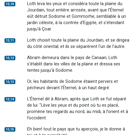
Loth leva les yeux et considéra toute la plaine du
13,10
Jourdain, tout entière arrosée, avant que l'Éternel
eût détruit Sodome et Gommorhe; semblable à un
jardin céleste, à la contrée d'Egypte, et s'étendant
jusqu'à Çoar.
Loth choisit toute la plaine du Jourdain, et se dirigea
13,11
du côté oriental; et ils se séparèrent l'un de l'autre.
Abram demeura dans le pays de Canaan; Loth
13,12
s'établit dans les villes de la plaine et dressa ses
tentes jusqu'à Sodome.
Or, les habitants de Sodome étaient pervers et
13,13
pécheurs devant l'Éternel, à un haut degré.
L'Éternel dit à Abram, après que Loth se fut séparé
13,14
de lui: "Lève les yeux et du point où tu es placé,
promène tes regards au nord, au midi, à l’orient et à
l’occident:
Eh bien! tout le pays que tu aperçois, je le donne à
13,15