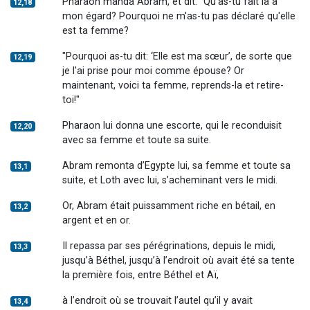
Pharaon manda Abram, et dit: "Qu'as-tu fait là à
12,18
mon égard? Pourquoi ne m'as-tu pas déclaré qu'elle
est ta femme?
"Pourquoi as-tu dit: ‘Elle est ma sœur’, de sorte que
12,19
je l'ai prise pour moi comme épouse? Or
maintenant, voici ta femme, reprends-la et retire-
toi!"
Pharaon lui donna une escorte, qui le reconduisit
12,20
avec sa femme et toute sa suite.
Abram remonta d’Egypte lui, sa femme et toute sa
13,1
suite, et Loth avec lui, s’acheminant vers le midi.
Or, Abram était puissamment riche en bétail, en
13,2
argent et en or.
Il repassa par ses pérégrinations, depuis le midi,
13,3
jusqu’à Béthel, jusqu’à l’endroit où avait été sa tente
la première fois, entre Béthel et Aï,
à l’endroit où se trouvait l’autel qu’il y avait
13,4