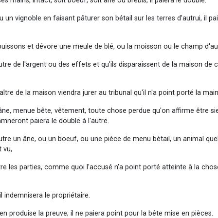
ses mains, intact, soit boeuf, soit âne ou brebis, il paiera le double.
 vignoble en faisant pâturer son bétail sur les terres d'autrui, il p
 buissons et dévore une meule de blé, ou la moisson ou le champ d'autru
re de l'argent ou des effets et qu'ils disparaissent de la maison de ce
maître de la maison viendra jurer au tribunal qu'il n'a point porté la main
f, âne, menue bête, vêtement, toute chose perdue qu'on affirme être si
amneront paiera le double à l'autre.
utre un âne, ou un boeuf, ou une pièce de menu bétail, un animal quel
t vu,
re les parties, comme quoi l'accusé n'a point porté atteinte à la chos
il indemnisera le propriétaire.
l en produise la preuve; il ne paiera point pour la bête mise en pièces.