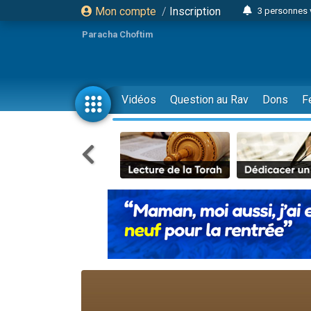
Mon compte
/
Inscription
3 personnes 
11 personnes
Paracha Choftim
3 personn
Il reste 
2 personnes 
Vidéos
Question au Rav
Dons
F
29 personnes
Il reste 
2 personnes 
6 personnes 
4 personn
2 personn
4 personnes 
17 personnes
Il reste 
Eva vient de