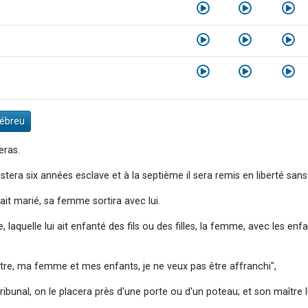
Hébreu
eras.
estera six années esclave et à la septième il sera remis en liberté san
l était marié, sa femme sortira avec lui.
laquelle lui ait enfanté des fils ou des filles, la femme, avec les enfa
ître, ma femme et mes enfants, je ne veux pas être affranchi",
ibunal, on le placera près d'une porte ou d'un poteau; et son maître lui