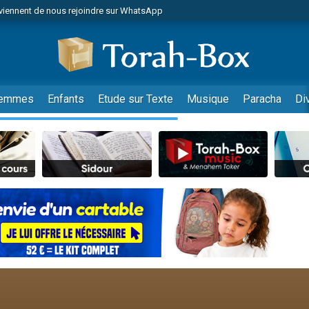
viennent de nous rejoindre sur WhatsApp
 viennent de demander une bénédiction
es viennent de faire un don pour Diane, 80 ans, dans un appartement insalub
49 places pour étudier en groupe sur Zoom
viennent de nous rejoindre sur WhatsApp
emmes
Enfants
Etude sur Texte
Musique
Paracha
Di
 viennent de demander une bénédiction
49 places pour étudier en groupe sur Zoom
viennent de nous rejoindre sur WhatsApp
viennent de nous rejoindre sur WhatsApp
es viennent de faire un don pour Reloger Rivka, 6 enfants, victime de violences
es viennent de faire un don pour 1 Journée de Vacances Pour les Enfants
viennent de nous rejoindre sur WhatsApp
 viennent de demander une bénédiction
49 places pour étudier en groupe sur Zoom
 donner son Maasser