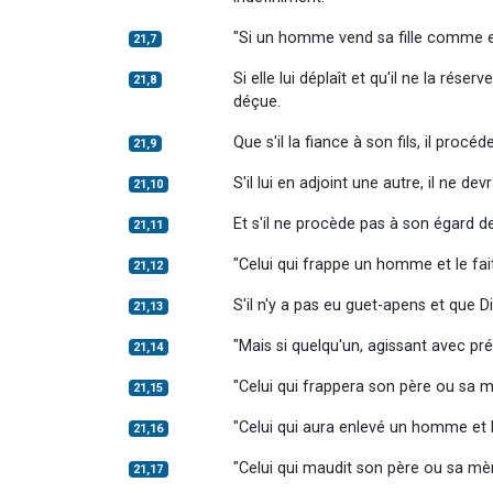
"Si un homme vend sa fille comme es
21,7
Si elle lui déplaît et qu'il ne la rése
21,8
déçue.
Que s'il la fiance à son fils, il procéd
21,9
S'il lui en adjoint une autre, il ne de
21,10
Et s'il ne procède pas à son égard de
21,11
"Celui qui frappe un homme et le fai
21,12
S'il n'y a pas eu guet-apens et que D
21,13
"Mais si quelqu'un, agissant avec p
21,14
"Celui qui frappera son père ou sa 
21,15
"Celui qui aura enlevé un homme et l'a
21,16
"Celui qui maudit son père ou sa mè
21,17