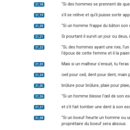
"Si des hommes se prennent de querell
21,18
s'il se relève et qu'il puisse sortir 
21,19
"Si un homme frappe du bâton son es
21,20
Si pourtant il survit un jour ou deux, 
21,21
"Si, des hommes ayant une rixe, l'un
21,22
l'époux de cette femme et il la paier
Mais si un malheur s'ensuit, tu fera
21,23
oeil pour oeil, dent pour dent, main 
21,24
brûlure pour brûlure, plaie pour plai
21,25
"Si un homme blesse l'œil de son escl
21,26
et s'il fait tomber une dent à son esc
21,27
"Si un boeuf heurte un homme ou une 
21,28
propriétaire du boeuf sera absous.