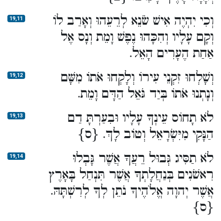
וְכִי יִהְיֶה אִישׁ שֹׂנֵא לְרֵעֵהוּ וְאָרַב לוֹ
19,11
וְקָם עָלָיו וְהִכָּהוּ נֶפֶשׁ וָמֵת וְנָס אֶל
אַחַת הֶעָרִים הָאֵל.
וְשָׁלְחוּ זִקְנֵי עִירוֹ וְלָקְחוּ אֹתוֹ מִשָּׁם
19,12
וְנָתְנוּ אֹתוֹ בְּיַד גֹּאֵל הַדָּם וָמֵת.
לֹא תָחוֹס עֵינְךָ עָלָיו וּבִעַרְתָּ דַם
19,13
הַנָּקִי מִיִּשְׂרָאֵל וְטוֹב לָךְ. {ס}
לֹא תַסִּיג גְּבוּל רֵעֲךָ אֲשֶׁר גָּבְלוּ
19,14
רִאשֹׁנִים בְּנַחֲלָתְךָ אֲשֶׁר תִּנְחַל בָּאָרֶץ
אֲשֶׁר יְהוָה אֱלֹהֶיךָ נֹתֵן לְךָ לְרִשְׁתָּהּ.
{ס}