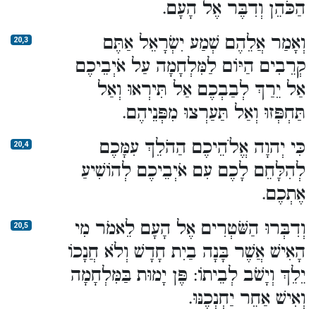
הַכֹּהֵן וְדִבֶּר אֶל הָעָם.
וְאָמַר אֲלֵהֶם שְׁמַע יִשְׂרָאֵל אַתֶּם
20,3
קְרֵבִים הַיּוֹם לַמִּלְחָמָה עַל אֹיְבֵיכֶם
אַל יֵרַךְ לְבַבְכֶם אַל תִּירְאוּ וְאַל
תַּחְפְּזוּ וְאַל תַּעַרְצוּ מִפְּנֵיהֶם.
כִּי יְהוָה אֱלֹהֵיכֶם הַהֹלֵךְ עִמָּכֶם
20,4
לְהִלָּחֵם לָכֶם עִם אֹיְבֵיכֶם לְהוֹשִׁיעַ
אֶתְכֶם.
וְדִבְּרוּ הַשֹּׁטְרִים אֶל הָעָם לֵאמֹר מִי
20,5
הָאִישׁ אֲשֶׁר בָּנָה בַיִת חָדָשׁ וְלֹא חֲנָכוֹ
יֵלֵךְ וְיָשֹׁב לְבֵיתוֹ: פֶּן יָמוּת בַּמִּלְחָמָה
וְאִישׁ אַחֵר יַחְנְכֶנּוּ.