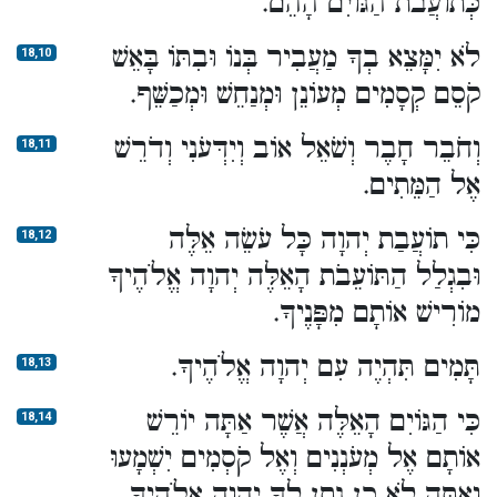
כְּתוֹעֲבֹת הַגּוֹיִם הָהֵם.
לֹא יִמָּצֵא בְךָ מַעֲבִיר בְּנוֹ וּבִתּוֹ בָּאֵשׁ
18,10
קֹסֵם קְסָמִים מְעוֹנֵן וּמְנַחֵשׁ וּמְכַשֵּׁף.
וְחֹבֵר חָבֶר וְשֹׁאֵל אוֹב וְיִדְּעֹנִי וְדֹרֵשׁ
18,11
אֶל הַמֵּתִים.
כִּי תוֹעֲבַת יְהוָה כָּל עֹשֵׂה אֵלֶּה
18,12
וּבִגְלַל הַתּוֹעֵבֹת הָאֵלֶּה יְהוָה אֱלֹהֶיךָ
מוֹרִישׁ אוֹתָם מִפָּנֶיךָ.
תָּמִים תִּהְיֶה עִם יְהוָה אֱלֹהֶיךָ.
18,13
כִּי הַגּוֹיִם הָאֵלֶּה אֲשֶׁר אַתָּה יוֹרֵשׁ
18,14
אוֹתָם אֶל מְעֹנְנִים וְאֶל קֹסְמִים יִשְׁמָעוּ
וְאַתָּה לֹא כֵן נָתַן לְךָ יְהוָה אֱלֹהֶיךָ.