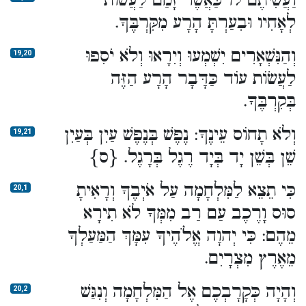
וַעֲשִׂיתֶם לוֹ כַּאֲשֶׁר זָמַם לַעֲשׂוֹת
לְאָחִיו וּבִעַרְתָּ הָרָע מִקִּרְבֶּךָ.
וְהַנִּשְׁאָרִים יִשְׁמְעוּ וְיִרָאוּ וְלֹא יֹסִפוּ
19,20
לַעֲשׂוֹת עוֹד כַּדָּבָר הָרָע הַזֶּה
בְּקִרְבֶּךָ.
וְלֹא תָחוֹס עֵינֶךָ: נֶפֶשׁ בְּנֶפֶשׁ עַיִן בְּעַיִן
19,21
שֵׁן בְּשֵׁן יָד בְּיָד רֶגֶל בְּרָגֶל. {ס}
כִּי תֵצֵא לַמִּלְחָמָה עַל אֹיְבֶךָ וְרָאִיתָ
20,1
סוּס וָרֶכֶב עַם רַב מִמְּךָ לֹא תִירָא
מֵהֶם: כִּי יְהוָה אֱלֹהֶיךָ עִמָּךְ הַמַּעַלְךָ
מֵאֶרֶץ מִצְרָיִם.
וְהָיָה כְּקָרָבְכֶם אֶל הַמִּלְחָמָה וְנִגַּשׁ
20,2