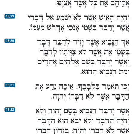
אֲלֵיהֶם אֵת כָּל אֲשֶׁר אֲצַוֶּנּוּ.
וְהָיָה הָאִישׁ אֲשֶׁר לֹא יִשְׁמַע אֶל דְּבָרַי
18,19
אֲשֶׁר יְדַבֵּר בִּשְׁמִי אָנֹכִי אֶדְרֹשׁ מֵעִמּוֹ.
אַךְ הַנָּבִיא אֲשֶׁר יָזִיד לְדַבֵּר דָּבָר
18,20
בִּשְׁמִי אֵת אֲשֶׁר לֹא צִוִּיתִיו לְדַבֵּר
וַאֲשֶׁר יְדַבֵּר בְּשֵׁם אֱלֹהִים אֲחֵרִים
וּמֵת הַנָּבִיא הַהוּא.
וְכִי תֹאמַר בִּלְבָבֶךָ: אֵיכָה נֵדַע אֶת
18,21
הַדָּבָר אֲשֶׁר לֹא דִבְּרוֹ יְהוָה.
אֲשֶׁר יְדַבֵּר הַנָּבִיא בְּשֵׁם יְהוָה וְלֹא
18,22
יִהְיֶה הַדָּבָר וְלֹא יָבֹא הוּא הַדָּבָר
אֲשֶׁר לֹא דִבְּרוֹ יְהוָה: בְּזָדוֹן דִּבְּרוֹ