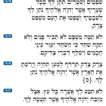
שֹׁפְטִים וְשֹׁטְרִים תִּתֶּן לְךָ בְּכָל
16,18
שְׁעָרֶיךָ אֲשֶׁר יְהוָה אֱלֹהֶיךָ נֹתֵן לְךָ
לִשְׁבָטֶיךָ וְשָׁפְטוּ אֶת הָעָם מִשְׁפַּט
צֶדֶק.
לֹא תַטֶּה מִשְׁפָּט לֹא תַכִּיר פָּנִים וְלֹא
16,19
תִקַּח שֹׁחַד כִּי הַשֹּׁחַד יְעַוֵּר עֵינֵי
חֲכָמִים וִיסַלֵּף דִּבְרֵי צַדִּיקִם.
צֶדֶק צֶדֶק תִּרְדֹּף לְמַעַן תִּחְיֶה וְיָרַשְׁתָּ
16,20
אֶת הָאָרֶץ אֲשֶׁר יְהוָה אֱלֹהֶיךָ נֹתֵן
לָךְ. {ס}
לֹא תִטַּע לְךָ אֲשֵׁרָה כָּל עֵץ: אֵצֶל
16,21
מִזְבַּח יְהוָה אֱלֹהֶיךָ אֲשֶׁר תַּעֲשֶׂה לָּךְ.