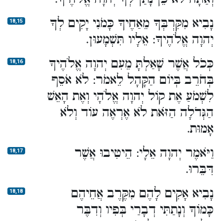
נָבִיא מִקִּרְבְּךָ מֵאַחֶיךָ כָּמֹנִי יָקִים לְךָ
18,15
יְהוָה אֱלֹהֶיךָ: אֵלָיו תִּשְׁמָעוּן.
כְּכֹל אֲשֶׁר שָׁאַלְתָּ מֵעִם יְהוָה אֱלֹהֶיךָ
18,16
בְּחֹרֵב בְּיוֹם הַקָּהָל לֵאמֹר: לֹא אֹסֵף
לִשְׁמֹעַ אֶת קוֹל יְהוָה אֱלֹהָי וְאֶת הָאֵשׁ
הַגְּדֹלָה הַזֹּאת לֹא אֶרְאֶה עוֹד וְלֹא
אָמוּת.
וַיֹּאמֶר יְהוָה אֵלָי: הֵיטִיבוּ אֲשֶׁר
18,17
דִּבֵּרוּ.
נָבִיא אָקִים לָהֶם מִקֶּרֶב אֲחֵיהֶם
18,18
כָּמוֹךָ וְנָתַתִּי דְבָרַי בְּפִיו וְדִבֶּר