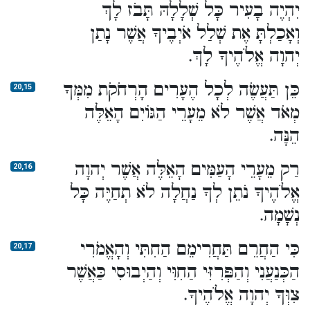
יִהְיֶה בָעִיר כָּל שְׁלָלָהּ תָּבֹז לָךְ
וְאָכַלְתָּ אֶת שְׁלַל אֹיְבֶיךָ אֲשֶׁר נָתַן
יְהוָה אֱלֹהֶיךָ לָךְ.
כֵּן תַּעֲשֶׂה לְכָל הֶעָרִים הָרְחֹקֹת מִמְּךָ
20,15
מְאֹד אֲשֶׁר לֹא מֵעָרֵי הַגּוֹיִם הָאֵלֶּה
הֵנָּה.
רַק מֵעָרֵי הָעַמִּים הָאֵלֶּה אֲשֶׁר יְהוָה
20,16
אֱלֹהֶיךָ נֹתֵן לְךָ נַחֲלָה לֹא תְחַיֶּה כָּל
נְשָׁמָה.
כִּי הַחֲרֵם תַּחֲרִימֵם הַחִתִּי וְהָאֱמֹרִי
20,17
הַכְּנַעֲנִי וְהַפְּרִזִּי הַחִוִּי וְהַיְבוּסִי כַּאֲשֶׁר
צִוְּךָ יְהוָה אֱלֹהֶיךָ.