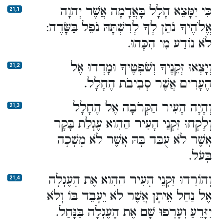
כִּי יִמָּצֵא חָלָל בָּאֲדָמָה אֲשֶׁר יְהוָה
21,1
אֱלֹהֶיךָ נֹתֵן לְךָ לְרִשְׁתָּהּ נֹפֵל בַּשָּׂדֶה:
לֹא נוֹדַע מִי הִכָּהוּ.
וְיָצְאוּ זְקֵנֶיךָ וְשֹׁפְטֶיךָ וּמָדְדוּ אֶל
21,2
הֶעָרִים אֲשֶׁר סְבִיבֹת הֶחָלָל.
וְהָיָה הָעִיר הַקְּרֹבָה אֶל הֶחָלָל
21,3
וְלָקְחוּ זִקְנֵי הָעִיר הַהִוא עֶגְלַת בָּקָר
אֲשֶׁר לֹא עֻבַּד בָּהּ אֲשֶׁר לֹא מָשְׁכָה
בְּעֹל.
וְהוֹרִדוּ זִקְנֵי הָעִיר הַהִוא אֶת הָעֶגְלָה
21,4
אֶל נַחַל אֵיתָן אֲשֶׁר לֹא יֵעָבֵד בּוֹ וְלֹא
יִזָּרֵעַ וְעָרְפוּ שָׁם אֶת הָעֶגְלָה בַּנָּחַל.