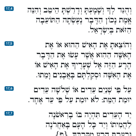
וְהֻגַּד לְךָ וְשָׁמָעְתָּ וְדָרַשְׁתָּ הֵיטֵב וְהִנֵּה
17,4
אֱמֶת נָכוֹן הַדָּבָר נֶעֶשְׂתָה הַתּוֹעֵבָה
הַזֹּאת בְּיִשְׂרָאֵל.
וְהוֹצֵאתָ אֶת הָאִישׁ הַהוּא אוֹ אֶת
17,5
הָאִשָּׁה הַהִוא אֲשֶׁר עָשׂוּ אֶת הַדָּבָר
הָרָע הַזֶּה אֶל שְׁעָרֶיךָ אֶת הָאִישׁ אוֹ
אֶת הָאִשָּׁה וּסְקַלְתָּם בָּאֲבָנִים וָמֵתוּ.
עַל פִּי שְׁנַיִם עֵדִים אוֹ שְׁלֹשָׁה עֵדִים
17,6
יוּמַת הַמֵּת: לֹא יוּמַת עַל פִּי עֵד אֶחָד.
יַד הָעֵדִים תִּהְיֶה בּוֹ בָרִאשֹׁנָה
17,7
לַהֲמִיתוֹ וְיַד כָּל הָעָם בָּאַחֲרֹנָה
וּבִעַרְתָּ הָרָע מִקִּרְבֶּךָ. {פ}