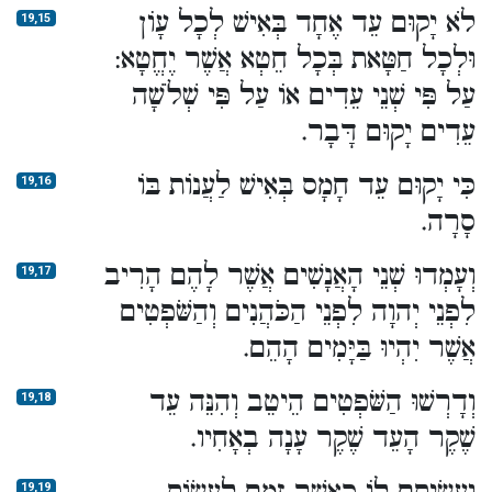
לֹא יָקוּם עֵד אֶחָד בְּאִישׁ לְכָל עָו‍ֹן
19,15
וּלְכָל חַטָּאת בְּכָל חֵטְא אֲשֶׁר יֶחֱטָא:
עַל פִּי שְׁנֵי עֵדִים אוֹ עַל פִּי שְׁלֹשָׁה
עֵדִים יָקוּם דָּבָר.
כִּי יָקוּם עֵד חָמָס בְּאִישׁ לַעֲנוֹת בּוֹ
19,16
סָרָה.
וְעָמְדוּ שְׁנֵי הָאֲנָשִׁים אֲשֶׁר לָהֶם הָרִיב
19,17
לִפְנֵי יְהוָה לִפְנֵי הַכֹּהֲנִים וְהַשֹּׁפְטִים
אֲשֶׁר יִהְיוּ בַּיָּמִים הָהֵם.
וְדָרְשׁוּ הַשֹּׁפְטִים הֵיטֵב וְהִנֵּה עֵד
19,18
שֶׁקֶר הָעֵד שֶׁקֶר עָנָה בְאָחִיו.
19,19