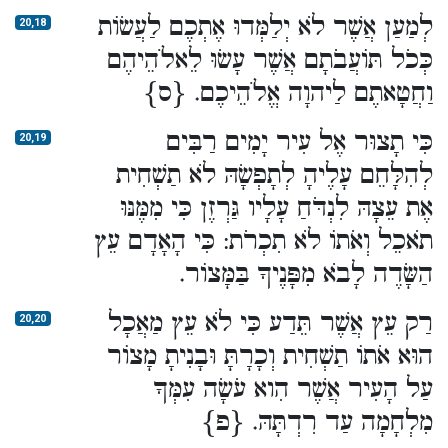
לְמַעַן אֲשֶׁר לֹא יְלַמְּדוּ אֶתְכֶם לַעֲשׂוֹת
20,18
כְּכֹל תּוֹעֲבֹתָם אֲשֶׁר עָשׂוּ לֵאלֹהֵיהֶם
וַחֲטָאתֶם לַיהוָה אֱלֹהֵיכֶם. {ס}
כִּי תָצוּר אֶל עִיר יָמִים רַבִּים
20,19
לְהִלָּחֵם עָלֶיהָ לְתָפְשָׂהּ לֹא תַשְׁחִית
אֶת עֵצָהּ לִנְדֹּחַ עָלָיו גַּרְזֶן כִּי מִמֶּנּוּ
תֹאכֵל וְאֹתוֹ לֹא תִכְרֹת: כִּי הָאָדָם עֵץ
הַשָּׂדֶה לָבֹא מִפָּנֶיךָ בַּמָּצוֹר.
רַק עֵץ אֲשֶׁר תֵּדַע כִּי לֹא עֵץ מַאֲכָל
20,20
הוּא אֹתוֹ תַשְׁחִית וְכָרָתָּ וּבָנִיתָ מָצוֹר
עַל הָעִיר אֲשֶׁר הִוא עֹשָׂה עִמְּךָ
מִלְחָמָה עַד רִדְתָּהּ. {פ}