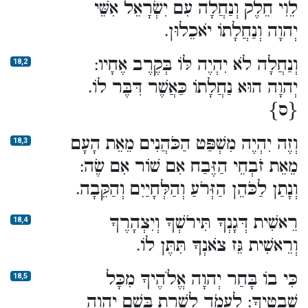
לֵוִי חֵלֶק וְנַחֲלָה עִם יִשְׂרָאֵל אִשֵּׁי
יְהוָה וְנַחֲלָתוֹ יֹאכֵלוּן.
וְנַחֲלָה לֹא יִהְיֶה לּוֹ בְּקֶרֶב אֶחָיו:
18,2
יְהוָה הוּא נַחֲלָתוֹ כַּאֲשֶׁר דִּבֶּר לוֹ.
{ס}
וְזֶה יִהְיֶה מִשְׁפַּט הַכֹּהֲנִים מֵאֵת הָעָם
18,3
מֵאֵת זֹבְחֵי הַזֶּבַח אִם שׁוֹר אִם שֶׂה:
וְנָתַן לַכֹּהֵן הַזְּרֹעַ וְהַלְּחָיַיִם וְהַקֵּבָה.
רֵאשִׁית דְּגָנְךָ תִּירֹשְׁךָ וְיִצְהָרֶךָ
18,4
וְרֵאשִׁית גֵּז צֹאנְךָ תִּתֶּן לוֹ.
כִּי בוֹ בָּחַר יְהוָה אֱלֹהֶיךָ מִכָּל
18,5
שְׁבָטֶיךָ: לַעֲמֹד לְשָׁרֵת בְּשֵׁם יְהוָה