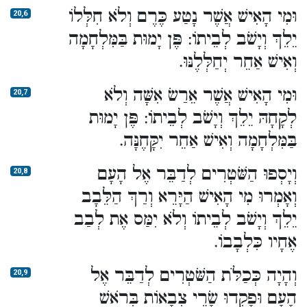
וּמִי הָאִישׁ אֲשֶׁר נָטַע כֶּרֶם וְלֹא חִלְּלוֹ
20,6
יֵלֵךְ וְיָשֹׁב לְבֵיתוֹ: פֶּן יָמוּת בַּמִּלְחָמָה
וְאִישׁ אַחֵר יְחַלְּלֶנּוּ.
וּמִי הָאִישׁ אֲשֶׁר אֵרַשׂ אִשָּׁה וְלֹא
20,7
לְקָחָהּ יֵלֵךְ וְיָשֹׁב לְבֵיתוֹ: פֶּן יָמוּת
בַּמִּלְחָמָה וְאִישׁ אַחֵר יִקָּחֶנָּה.
וְיָסְפוּ הַשֹּׁטְרִים לְדַבֵּר אֶל הָעָם
20,8
וְאָמְרוּ מִי הָאִישׁ הַיָּרֵא וְרַךְ הַלֵּבָב
יֵלֵךְ וְיָשֹׁב לְבֵיתוֹ וְלֹא יִמַּס אֶת לְבַב
אֶחָיו כִּלְבָבוֹ.
וְהָיָה כְּכַלֹּת הַשֹּׁטְרִים לְדַבֵּר אֶל
20,9
הָעָם וּפָקְדוּ שָׂרֵי צְבָאוֹת בְּרֹאשׁ