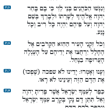
וְנִגְּשׁוּ הַכֹּהֲנִים בְּנֵי לֵוִי כִּי בָם בָּחַר
21,5
יְהוָה אֱלֹהֶיךָ לְשָׁרְתוֹ וּלְבָרֵךְ בְּשֵׁם
יְהוָה וְעַל פִּיהֶם יִהְיֶה כָּל רִיב וְכָל
נָגַע.
וְכֹל זִקְנֵי הָעִיר הַהִוא הַקְּרֹבִים אֶל
21,6
הֶחָלָל יִרְחֲצוּ אֶת יְדֵיהֶם עַל הָעֶגְלָה
הָעֲרוּפָה בַנָּחַל.
וְעָנוּ וְאָמְרוּ: יָדֵינוּ לֹא שפכה (שָׁפְכוּ)
21,7
אֶת הַדָּם הַזֶּה וְעֵינֵינוּ לֹא רָאוּ.
כַּפֵּר לְעַמְּךָ יִשְׂרָאֵל אֲשֶׁר פָּדִיתָ יְהוָה
21,8
וְאַל תִּתֵּן דָּם נָקִי בְּקֶרֶב עַמְּךָ יִשְׂרָאֵל
וְנִכַּפֵּר לָהֶם הַדָּם.