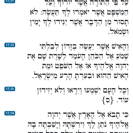
עַל פִּי הַתּוֹרָה אֲשֶׁר יוֹרוּךָ וְעַל
17,11
הַמִּשְׁפָּט אֲשֶׁר יֹאמְרוּ לְךָ תַּעֲשֶׂה: לֹא
תָסוּר מִן הַדָּבָר אֲשֶׁר יַגִּידוּ לְךָ יָמִין
וּשְׂמֹאל.
וְהָאִישׁ אֲשֶׁר יַעֲשֶׂה בְזָדוֹן לְבִלְתִּי
17,12
שְׁמֹעַ אֶל הַכֹּהֵן הָעֹמֵד לְשָׁרֶת שָׁם אֶת
יְהוָה אֱלֹהֶיךָ אוֹ אֶל הַשֹּׁפֵט וּמֵת
הָאִישׁ הַהוּא וּבִעַרְתָּ הָרָע מִיִּשְׂרָאֵל.
וְכָל הָעָם יִשְׁמְעוּ וְיִרָאוּ וְלֹא יְזִידוּן
17,13
עוֹד. {ס}
כִּי תָבֹא אֶל הָאָרֶץ אֲשֶׁר יְהוָה
17,14
אֱלֹהֶיךָ נֹתֵן לָךְ וִירִשְׁתָּהּ וְיָשַׁבְתָּה בָּהּ