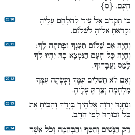
הָעָם. {ס}
כִּי תִקְרַב אֶל עִיר לְהִלָּחֵם עָלֶיהָ
20,10
וְקָרָאתָ אֵלֶיהָ לְשָׁלוֹם.
וְהָיָה אִם שָׁלוֹם תַּעַנְךָ וּפָתְחָה לָךְ:
20,11
וְהָיָה כָּל הָעָם הַנִּמְצָא בָהּ יִהְיוּ לְךָ
לָמַס וַעֲבָדוּךָ.
וְאִם לֹא תַשְׁלִים עִמָּךְ וְעָשְׂתָה עִמְּךָ
20,12
מִלְחָמָה וְצַרְתָּ עָלֶיהָ.
וּנְתָנָהּ יְהוָה אֱלֹהֶיךָ בְּיָדֶךָ וְהִכִּיתָ אֶת
20,13
כָּל זְכוּרָהּ לְפִי חָרֶב.
רַק הַנָּשִׁים וְהַטַּף וְהַבְּהֵמָה וְכֹל אֲשֶׁר
20,14