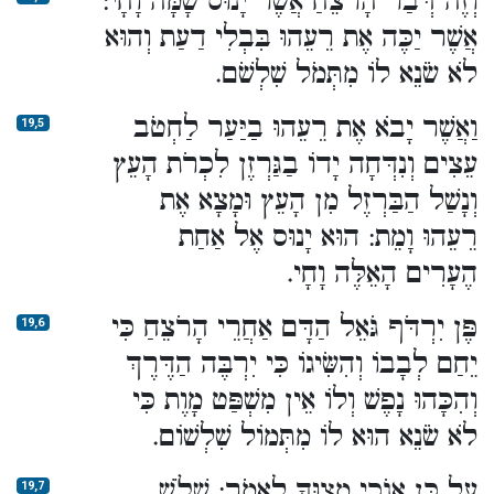
וְזֶה דְּבַר הָרֹצֵחַ אֲשֶׁר יָנוּס שָׁמָּה וָחָי:
אֲשֶׁר יַכֶּה אֶת רֵעֵהוּ בִּבְלִי דַעַת וְהוּא
לֹא שֹׂנֵא לוֹ מִתְּמֹל שִׁלְשֹׁם.
וַאֲשֶׁר יָבֹא אֶת רֵעֵהוּ בַיַּעַר לַחְטֹב
19,5
עֵצִים וְנִדְּחָה יָדוֹ בַגַּרְזֶן לִכְרֹת הָעֵץ
וְנָשַׁל הַבַּרְזֶל מִן הָעֵץ וּמָצָא אֶת
רֵעֵהוּ וָמֵת: הוּא יָנוּס אֶל אַחַת
הֶעָרִים הָאֵלֶּה וָחָי.
פֶּן יִרְדֹּף גֹּאֵל הַדָּם אַחֲרֵי הָרֹצֵחַ כִּי
19,6
יֵחַם לְבָבוֹ וְהִשִּׂיגוֹ כִּי יִרְבֶּה הַדֶּרֶךְ
וְהִכָּהוּ נָפֶשׁ וְלוֹ אֵין מִשְׁפַּט מָוֶת כִּי
לֹא שֹׂנֵא הוּא לוֹ מִתְּמוֹל שִׁלְשׁוֹם.
עַל כֵּן אָנֹכִי מְצַוְּךָ לֵאמֹר: שָׁלֹשׁ
19,7