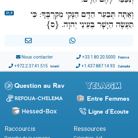
וְאַתָּה תְּבַעֵר הַדָּם הַנָּקִי מִקִּרְבֶּךָ: כִּי
21,9
תַעֲשֶׂה הַיָּשָׁר בְּעֵינֵי יְהוָה. {ס}
Nous contacter
+33.1.80.20.5000
France
+972.2.37.41.515
+1.437.887.14.93
Israël
Canada
Raccourcis
Ressources