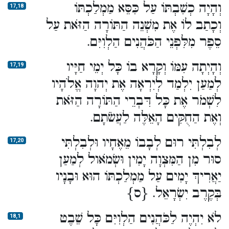
וְהָיָה כְשִׁבְתּוֹ עַל כִּסֵּא מַמְלַכְתּוֹ
17,18
וְכָתַב לוֹ אֶת מִשְׁנֵה הַתּוֹרָה הַזֹּאת עַל
סֵפֶר מִלִּפְנֵי הַכֹּהֲנִים הַלְוִיִּם.
וְהָיְתָה עִמּוֹ וְקָרָא בוֹ כָּל יְמֵי חַיָּיו
17,19
לְמַעַן יִלְמַד לְיִרְאָה אֶת יְהוָה אֱלֹהָיו
לִשְׁמֹר אֶת כָּל דִּבְרֵי הַתּוֹרָה הַזֹּאת
וְאֶת הַחֻקִּים הָאֵלֶּה לַעֲשֹׂתָם.
לְבִלְתִּי רוּם לְבָבוֹ מֵאֶחָיו וּלְבִלְתִּי
17,20
סוּר מִן הַמִּצְוָה יָמִין וּשְׂמֹאול לְמַעַן
יַאֲרִיךְ יָמִים עַל מַמְלַכְתּוֹ הוּא וּבָנָיו
בְּקֶרֶב יִשְׂרָאֵל. {ס}
לֹא יִהְיֶה לַכֹּהֲנִים הַלְוִיִּם כָּל שֵׁבֶט
18,1