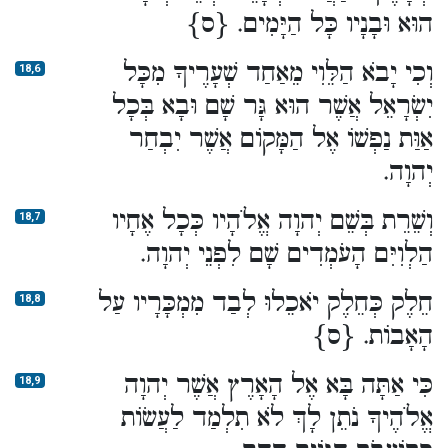
הוּא וּבָנָיו כָּל הַיָּמִים. {ס}
וְכִי יָבֹא הַלֵּוִי מֵאַחַד שְׁעָרֶיךָ מִכָּל
18,6
יִשְׂרָאֵל אֲשֶׁר הוּא גָּר שָׁם וּבָא בְּכָל
אַוַּת נַפְשׁוֹ אֶל הַמָּקוֹם אֲשֶׁר יִבְחַר
יְהוָה.
וְשֵׁרֵת בְּשֵׁם יְהוָה אֱלֹהָיו כְּכָל אֶחָיו
18,7
הַלְוִיִּם הָעֹמְדִים שָׁם לִפְנֵי יְהוָה.
חֵלֶק כְּחֵלֶק יֹאכֵלוּ לְבַד מִמְכָּרָיו עַל
18,8
הָאָבוֹת. {ס}
כִּי אַתָּה בָּא אֶל הָאָרֶץ אֲשֶׁר יְהוָה
18,9
אֱלֹהֶיךָ נֹתֵן לָךְ לֹא תִלְמַד לַעֲשׂוֹת