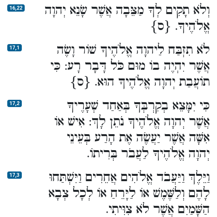
וְלֹא תָקִים לְךָ מַצֵּבָה אֲשֶׁר שָׂנֵא יְהוָה
16,22
אֱלֹהֶיךָ. {ס}
לֹא תִזְבַּח לַיהוָה אֱלֹהֶיךָ שׁוֹר וָשֶׂה
17,1
אֲשֶׁר יִהְיֶה בוֹ מוּם כֹּל דָּבָר רָע: כִּי
תוֹעֲבַת יְהוָה אֱלֹהֶיךָ הוּא. {ס}
כִּי יִמָּצֵא בְקִרְבְּךָ בְּאַחַד שְׁעָרֶיךָ
17,2
אֲשֶׁר יְהוָה אֱלֹהֶיךָ נֹתֵן לָךְ: אִישׁ אוֹ
אִשָּׁה אֲשֶׁר יַעֲשֶׂה אֶת הָרַע בְּעֵינֵי
יְהוָה אֱלֹהֶיךָ לַעֲבֹר בְּרִיתוֹ.
וַיֵּלֶךְ וַיַּעֲבֹד אֱלֹהִים אֲחֵרִים וַיִּשְׁתַּחוּ
17,3
לָהֶם וְלַשֶּׁמֶשׁ אוֹ לַיָּרֵחַ אוֹ לְכָל צְבָא
הַשָּׁמַיִם אֲשֶׁר לֹא צִוִּיתִי.