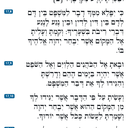
כִּי יִפָּלֵא מִמְּךָ דָבָר לַמִּשְׁפָּט בֵּין דָּם
17,8
לְדָם בֵּין דִּין לְדִין וּבֵין נֶגַע לָנֶגַע
דִּבְרֵי רִיבֹת בִּשְׁעָרֶיךָ: וְקַמְתָּ וְעָלִיתָ
אֶל הַמָּקוֹם אֲשֶׁר יִבְחַר יְהוָה אֱלֹהֶיךָ
בּוֹ.
וּבָאתָ אֶל הַכֹּהֲנִים הַלְוִיִּם וְאֶל הַשֹּׁפֵט
17,9
אֲשֶׁר יִהְיֶה בַּיָּמִים הָהֵם וְדָרַשְׁתָּ
וְהִגִּידוּ לְךָ אֵת דְּבַר הַמִּשְׁפָּט.
וְעָשִׂיתָ עַל פִּי הַדָּבָר אֲשֶׁר יַגִּידוּ לְךָ
17,10
מִן הַמָּקוֹם הַהוּא אֲשֶׁר יִבְחַר יְהוָה
וְשָׁמַרְתָּ לַעֲשׂוֹת כְּכֹל אֲשֶׁר יוֹרוּךָ.