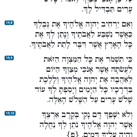
עָרִים תַּבְדִּיל לָךְ.
וְאִם יַרְחִיב יְהוָה אֱלֹהֶיךָ אֶת גְּבֻלְךָ
19,8
כַּאֲשֶׁר נִשְׁבַּע לַאֲבֹתֶיךָ וְנָתַן לְךָ אֶת
כָּל הָאָרֶץ אֲשֶׁר דִּבֶּר לָתֵת לַאֲבֹתֶיךָ.
כִּי תִשְׁמֹר אֶת כָּל הַמִּצְוָה הַזֹּאת
19,9
לַעֲשֹׂתָהּ אֲשֶׁר אָנֹכִי מְצַוְּךָ הַיּוֹם
לְאַהֲבָה אֶת יְהוָה אֱלֹהֶיךָ וְלָלֶכֶת
בִּדְרָכָיו כָּל הַיָּמִים וְיָסַפְתָּ לְךָ עוֹד
שָׁלֹשׁ עָרִים עַל הַשָּׁלֹשׁ הָאֵלֶּה.
וְלֹא יִשָּׁפֵךְ דָּם נָקִי בְּקֶרֶב אַרְצְךָ
19,10
אֲשֶׁר יְהוָה אֱלֹהֶיךָ נֹתֵן לְךָ נַחֲלָה
וְהָיָה עָלֶיךָ דָּמִים. {פ}