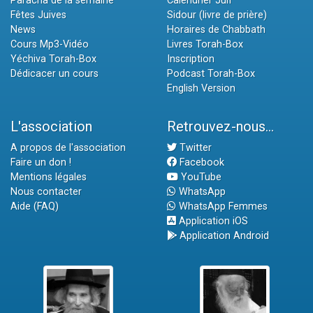
Paracha de la semaine
Calendrier Juif
Fêtes Juives
Sidour (livre de prière)
News
Horaires de Chabbath
Cours Mp3-Vidéo
Livres Torah-Box
Yéchiva Torah-Box
Inscription
Dédicacer un cours
Podcast Torah-Box
English Version
L'association
Retrouvez-nous...
A propos de l'association
Twitter
Faire un don !
Facebook
Mentions légales
YouTube
Nous contacter
WhatsApp
Aide (FAQ)
WhatsApp Femmes
Application iOS
Application Android