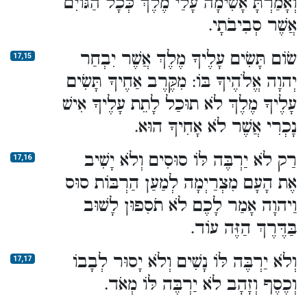
וְאָמַרְתָּ אָשִׂימָה עָלַי מֶלֶךְ כְּכָל הַגּוֹיִם
אֲשֶׁר סְבִיבֹתָי.
שׂוֹם תָּשִׂים עָלֶיךָ מֶלֶךְ אֲשֶׁר יִבְחַר
17,15
יְהוָה אֱלֹהֶיךָ בּוֹ: מִקֶּרֶב אַחֶיךָ תָּשִׂים
עָלֶיךָ מֶלֶךְ לֹא תוּכַל לָתֵת עָלֶיךָ אִישׁ
נָכְרִי אֲשֶׁר לֹא אָחִיךָ הוּא.
רַק לֹא יַרְבֶּה לּוֹ סוּסִים וְלֹא יָשִׁיב
17,16
אֶת הָעָם מִצְרַיְמָה לְמַעַן הַרְבּוֹת סוּס
וַיהוָה אָמַר לָכֶם לֹא תֹסִפוּן לָשׁוּב
בַּדֶּרֶךְ הַזֶּה עוֹד.
וְלֹא יַרְבֶּה לּוֹ נָשִׁים וְלֹא יָסוּר לְבָבוֹ
17,17
וְכֶסֶף וְזָהָב לֹא יַרְבֶּה לּוֹ מְאֹד.