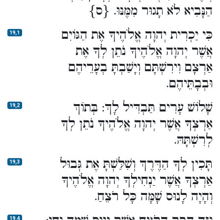
הַנָּבִיא לֹא תָגוּר מִמֶּנּוּ. {ס}
כִּי יַכְרִית יְהוָה אֱלֹהֶיךָ אֶת הַגּוֹיִם
19,1
אֲשֶׁר יְהוָה אֱלֹהֶיךָ נֹתֵן לְךָ אֶת
אַרְצָם וִירִשְׁתָּם וְיָשַׁבְתָּ בְעָרֵיהֶם
וּבְבָתֵּיהֶם.
שָׁלוֹשׁ עָרִים תַּבְדִּיל לָךְ: בְּתוֹךְ
19,2
אַרְצְךָ אֲשֶׁר יְהוָה אֱלֹהֶיךָ נֹתֵן לְךָ
לְרִשְׁתָּהּ.
תָּכִין לְךָ הַדֶּרֶךְ וְשִׁלַּשְׁתָּ אֶת גְּבוּל
19,3
אַרְצְךָ אֲשֶׁר יַנְחִילְךָ יְהוָה אֱלֹהֶיךָ
וְהָיָה לָנוּס שָׁמָּה כָּל רֹצֵחַ.
19,4