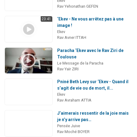
Ekev
Rav Yehonathan GEFEN
‘Ekev - Ne vous arrêtez pas à une
23:41
image !
Ekev
Rav Avner ITTAH
Paracha ‘Ekev avec le Rav Ziri de
Toulouse
Le Message de la Paracha
Rav Yaïr ZIRI
Pniné Beth Levy sur ‘Ekev - Quand il
s’agit de vie ou de mort, il...
Ekev
Rav Avraham ATTIA
J’aimerais ressentir de la joie mais
je n’y arrive pas…
Pensée Juive
Rav Moché BOYER