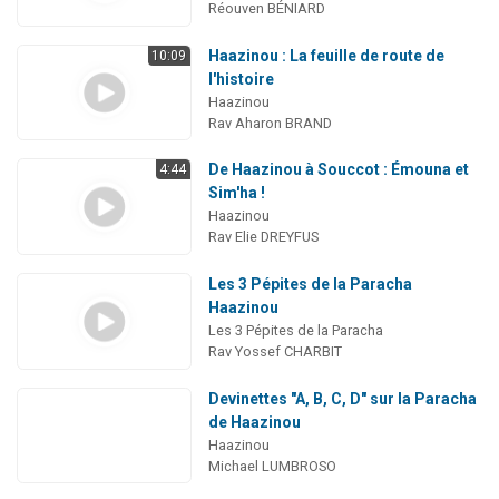
Réouven BÉNIARD
Haazinou : La feuille de route de
10:09
l'histoire
Haazinou
Rav Aharon BRAND
De Haazinou à Souccot : Émouna et
4:44
Sim'ha !
Haazinou
Rav Elie DREYFUS
Les 3 Pépites de la Paracha
Haazinou
Les 3 Pépites de la Paracha
Rav Yossef CHARBIT
Devinettes "A, B, C, D" sur la Paracha
de Haazinou
Haazinou
Michael LUMBROSO