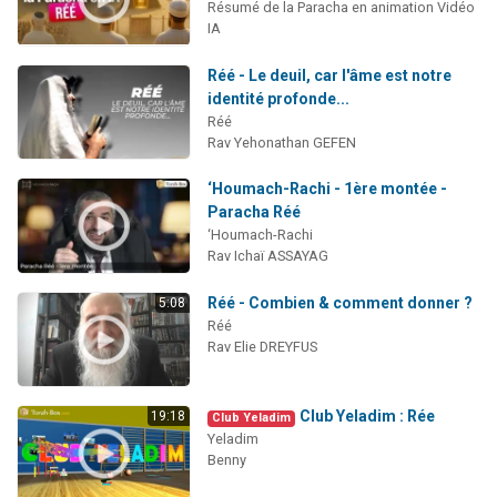
Résumé de la Paracha en animation Vidéo
IA
Réé - Le deuil, car l'âme est notre
identité profonde...
Réé
Rav Yehonathan GEFEN
‘Houmach-Rachi - 1ère montée -
Paracha Réé
‘Houmach-Rachi
Rav Ichaï ASSAYAG
Réé - Combien & comment donner ?
5:08
Réé
Rav Elie DREYFUS
Club Yeladim : Rée
19:18
Club Yeladim
Yeladim
Benny