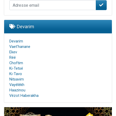
Devarim
Devarim
Vaet'hanane
Ekev
Réé
Choftim
Ki-Tetsé
Ki-Tavo
Nitsavim
Vayélèkh
Haazinou
Vézot Haberakha