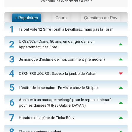
Voir tous les événements à venir
+ Populaires
Cours
Questions au Rav
1
Ils ont volé 12 Sifré Torah à Levallois… mais pas la Torah
2
URGENCE - Diane, 80 ans, en danger dans un
appartement insalubre
3
Je manque d'estime de moi, comment y remédier ?
4
DERNIERS JOURS : Sauvez la jambe de Yohan
5
L'édito de la semaine - En visite chez le Steipler
6
Assister à un mariage mélangé pour le repas et séparé
pour les danses ?! (Rav Gabriel DAYAN)
7
Horaires du Jeûne de Ticha Béav
8
Elyana au buisson ardent