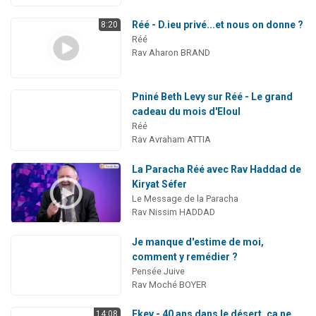
Réé - D.ieu privé...et nous on donne ?
8:20
Réé
Rav Aharon BRAND
Pniné Beth Levy sur Réé - Le grand
cadeau du mois d'Eloul
Réé
Rav Avraham ATTIA
La Paracha Réé avec Rav Haddad de
Kiryat Séfer
Le Message de la Paracha
Rav Nissim HADDAD
Je manque d'estime de moi,
comment y remédier ?
Pensée Juive
Rav Moché BOYER
Ekev - 40 ans dans le désert, ça ne
14:08