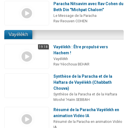
Paracha Nitsavim avec Rav Cohen du
Beth Din "Michpat Chalom"
Le Message de la Paracha
Rav Reouven COHEN
Vayélèkh
Vayélèkh : Être propulsé vers
19:18
Hachem !
Vayélèkh
Rav Yéochoua BEHAR
Synthèse de la Paracha et de la
Haftara de Vayélèkh (Chabbath
Chouva)
Synthèse de la Paracha et de la Haftara
Moshé 'Haïm SEBBAH
Résumé de la Paracha Vayélèkh en
animation Vidéo IA
Résumé de la Paracha en animation Vidéo
IA