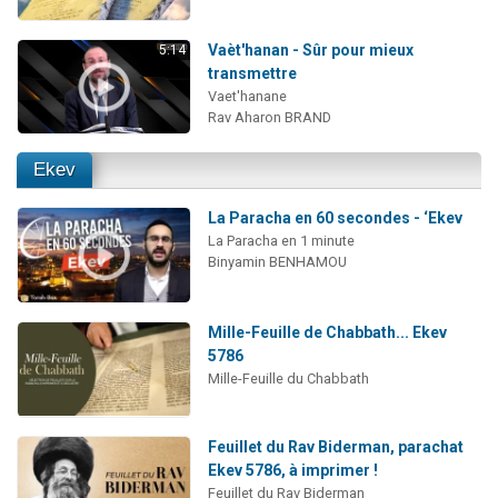
Vaèt'hanan - Sûr pour mieux
5:14
transmettre
Vaet'hanane
Rav Aharon BRAND
Ekev
La Paracha en 60 secondes - ‘Ekev
La Paracha en 1 minute
Binyamin BENHAMOU
Mille-Feuille de Chabbath... Ekev
5786
Mille-Feuille du Chabbath
Feuillet du Rav Biderman, parachat
Ekev 5786, à imprimer !
Feuillet du Rav Biderman