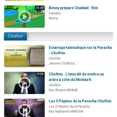
Benny prépare Chabbat : Réé
18:48
Yeladim
Benny
Choftim
Eclairage talmudique sur la Paracha
- Choftim
Choftim
Jérome TOUBOUL
Choftim : L'interdit de mettre un
9:26
arbre à côté du Mizbéa'h
Choftim
Rav Aharon BRAND
Les 3 Pépites de la Paracha Choftim
Les 3 Pépites de la Paracha
Rav Nathaniel MIMOUN