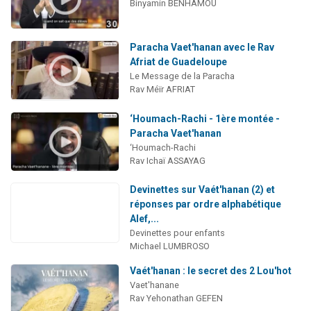
Binyamin BENHAMOU
Paracha Vaet'hanan avec le Rav
Afriat de Guadeloupe
Le Message de la Paracha
Rav Méïr AFRIAT
‘Houmach-Rachi - 1ère montée -
Paracha Vaet'hanan
‘Houmach-Rachi
Rav Ichaï ASSAYAG
Devinettes sur Vaét'hanan (2) et
réponses par ordre alphabétique
Alef,...
Devinettes pour enfants
Michael LUMBROSO
Vaét'hanan : le secret des 2 Lou'hot
Vaet'hanane
Rav Yehonathan GEFEN