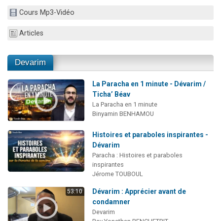
Dovan vient de donner son Maasser
Cours Mp3-Vidéo
2 personnes viennent de nous rejoindre sur WhatsApp
Articles
2 personnes viennent de nous rejoindre sur WhatsApp
Malgorzata vient de donner son Maasser
Devarim
3 personnes viennent de nous rejoindre sur WhatsApp
La Paracha en 1 minute - Dévarim /
Ticha’ Béav
La Paracha en 1 minute
Binyamin BENHAMOU
Histoires et paraboles inspirantes -
Dévarim
Paracha : Histoires et paraboles
inspirantes
Jérome TOUBOUL
Dévarim : Apprécier avant de
53:10
condamner
Devarim