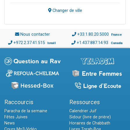
Changer de ville
Nous contacter
+33.1.80.20.5000
France
+972.2.37.41.515
+1.437.887.14.93
Israël
Canada
Raccourcis
Ressources
Paracha de la semaine
Calendrier Juif
Fêtes Juives
Sidour (livre de prière)
News
Horaires de Chabbath
Cours Mp3-Vidéo
Livres Torah-Box