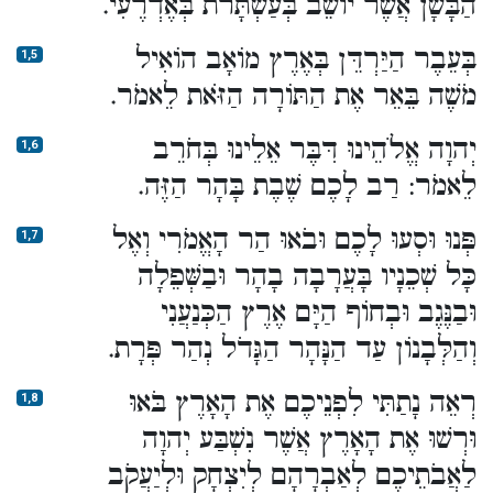
הַבָּשָׁן אֲשֶׁר יוֹשֵׁב בְּעַשְׁתָּרֹת בְּאֶדְרֶעִי.
בְּעֵבֶר הַיַּרְדֵּן בְּאֶרֶץ מוֹאָב הוֹאִיל
1,5
מֹשֶׁה בֵּאֵר אֶת הַתּוֹרָה הַזֹּאת לֵאמֹר.
יְהוָה אֱלֹהֵינוּ דִּבֶּר אֵלֵינוּ בְּחֹרֵב
1,6
לֵאמֹר: רַב לָכֶם שֶׁבֶת בָּהָר הַזֶּה.
פְּנוּ וּסְעוּ לָכֶם וּבֹאוּ הַר הָאֱמֹרִי וְאֶל
1,7
כָּל שְׁכֵנָיו בָּעֲרָבָה בָהָר וּבַשְּׁפֵלָה
וּבַנֶּגֶב וּבְחוֹף הַיָּם אֶרֶץ הַכְּנַעֲנִי
וְהַלְּבָנוֹן עַד הַנָּהָר הַגָּדֹל נְהַר פְּרָת.
רְאֵה נָתַתִּי לִפְנֵיכֶם אֶת הָאָרֶץ בֹּאוּ
1,8
וּרְשׁוּ אֶת הָאָרֶץ אֲשֶׁר נִשְׁבַּע יְהוָה
לַאֲבֹתֵיכֶם לְאַבְרָהָם לְיִצְחָק וּלְיַעֲקֹב