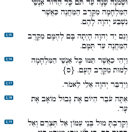
וּשְׁמֹנֶה שָׁנָה עַד תֹּם כָּל הַדּוֹר אַנְשֵׁי
הַמִּלְחָמָה מִקֶּרֶב הַמַּחֲנֶה כַּאֲשֶׁר
נִשְׁבַּע יְהוָה לָהֶם.
וְגַם יַד יְהוָה הָיְתָה בָּם לְהֻמָּם מִקֶּרֶב
2,15
הַמַּחֲנֶה עַד תֻּמָּם.
וַיְהִי כַאֲשֶׁר תַּמּוּ כָּל אַנְשֵׁי הַמִּלְחָמָה
2,16
לָמוּת מִקֶּרֶב הָעָם. {ס}
וַיְדַבֵּר יְהוָה אֵלַי לֵאמֹר.
2,17
אַתָּה עֹבֵר הַיּוֹם אֶת גְּבוּל מוֹאָב אֶת
2,18
עָר.
וְקָרַבְתָּ מוּל בְּנֵי עַמּוֹן אַל תְּצֻרֵם וְאַל
2,19