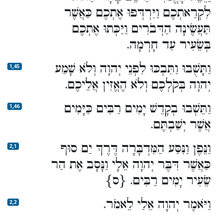
לִקְרַאתְכֶם וַיִּרְדְּפוּ אֶתְכֶם כַּאֲשֶׁר
תַּעֲשֶׂינָה הַדְּבֹרִים וַיַּכְּתוּ אֶתְכֶם
בְּשֵׂעִיר עַד חָרְמָה.
וַתָּשֻׁבוּ וַתִּבְכּוּ לִפְנֵי יְהוָה וְלֹא שָׁמַע
1,45
יְהוָה בְּקֹלְכֶם וְלֹא הֶאֱזִין אֲלֵיכֶם.
וַתֵּשְׁבוּ בְקָדֵשׁ יָמִים רַבִּים כַּיָּמִים
1,46
אֲשֶׁר יְשַׁבְתֶּם.
וַנֵּפֶן וַנִּסַּע הַמִּדְבָּרָה דֶּרֶךְ יַם סוּף
2,1
כַּאֲשֶׁר דִּבֶּר יְהוָה אֵלָי וַנָּסָב אֶת הַר
שֵׂעִיר יָמִים רַבִּים. {ס}
וַיֹּאמֶר יְהוָה אֵלַי לֵאמֹר.
2,2