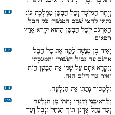
הַגִּלְעָד וְעָרָיו נָתַתִּי לָראוּבֵנִי וְלַגָּדִי.
וְיֶתֶר הַגִּלְעָד וְכָל הַבָּשָׁן מַמְלֶכֶת עוֹג
3,13
נָתַתִּי לַחֲצִי שֵׁבֶט הַמְנַשֶּׁה: כֹּל חֶבֶל
הָאַרְגֹּב לְכָל הַבָּשָׁן הַהוּא יִקָּרֵא אֶרֶץ
רְפָאִים.
יָאִיר בֶּן מְנַשֶּׁה לָקַח אֶת כָּל חֶבֶל
3,14
אַרְגֹּב עַד גְּבוּל הַגְּשׁוּרִי וְהַמַּעֲכָתִי
וַיִּקְרָא אֹתָם עַל שְׁמוֹ אֶת הַבָּשָׁן חַוֹּת
יָאִיר עַד הַיּוֹם הַזֶּה.
וּלְמָכִיר נָתַתִּי אֶת הַגִּלְעָד.
3,15
וְלָראוּבֵנִי וְלַגָּדִי נָתַתִּי מִן הַגִּלְעָד
3,16
וְעַד נַחַל אַרְנֹן תּוֹךְ הַנַּחַל וּגְבֻל וְעַד