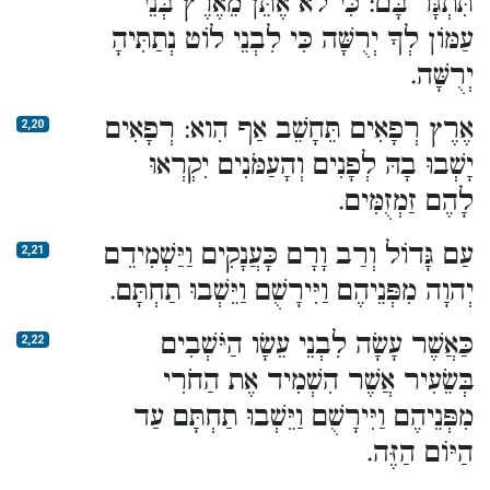
תִּתְגָּר בָּם: כִּי לֹא אֶתֵּן מֵאֶרֶץ בְּנֵי
עַמּוֹן לְךָ יְרֻשָּׁה כִּי לִבְנֵי לוֹט נְתַתִּיהָ
יְרֻשָּׁה.
אֶרֶץ רְפָאִים תֵּחָשֵׁב אַף הִוא: רְפָאִים
2,20
יָשְׁבוּ בָהּ לְפָנִים וְהָעַמֹּנִים יִקְרְאוּ
לָהֶם זַמְזֻמִּים.
עַם גָּדוֹל וְרַב וָרָם כָּעֲנָקִים וַיַּשְׁמִידֵם
2,21
יְהוָה מִפְּנֵיהֶם וַיִּירָשֻׁם וַיֵּשְׁבוּ תַחְתָּם.
כַּאֲשֶׁר עָשָׂה לִבְנֵי עֵשָׂו הַיֹּשְׁבִים
2,22
בְּשֵׂעִיר אֲשֶׁר הִשְׁמִיד אֶת הַחֹרִי
מִפְּנֵיהֶם וַיִּירָשֻׁם וַיֵּשְׁבוּ תַחְתָּם עַד
הַיּוֹם הַזֶּה.