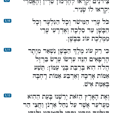
צִידֹנִים יִקְרְאוּ לְחֶרְמוֹן שִׂרְיֹן וְהָאֱמֹרִי
3,9
יִקְרְאוּ לוֹ שְׂנִיר.
כֹּל עָרֵי הַמִּישֹׁר וְכָל הַגִּלְעָד וְכָל
3,10
הַבָּשָׁן עַד סַלְכָה וְאֶדְרֶעִי עָרֵי
מַמְלֶכֶת עוֹג בַּבָּשָׁן.
כִּי רַק עוֹג מֶלֶךְ הַבָּשָׁן נִשְׁאַר מִיֶּתֶר
3,11
הָרְפָאִים הִנֵּה עַרְשׂוֹ עֶרֶשׂ בַּרְזֶל
הֲלֹה הִוא בְּרַבַּת בְּנֵי עַמּוֹן: תֵּשַׁע
אַמּוֹת אָרְכָּהּ וְאַרְבַּע אַמּוֹת רָחְבָּהּ
בְּאַמַּת אִישׁ.
וְאֶת הָאָרֶץ הַזֹּאת יָרַשְׁנוּ בָּעֵת הַהִוא
3,12
מֵעֲרֹעֵר אֲשֶׁר עַל נַחַל אַרְנֹן וַחֲצִי הַר