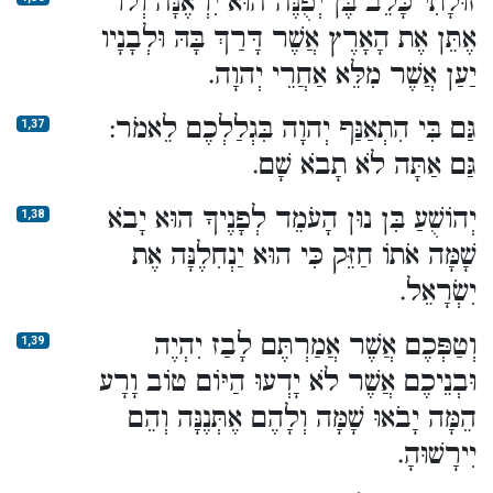
זוּלָתִי כָּלֵב בֶּן יְפֻנֶּה הוּא יִרְאֶנָּה וְלוֹ
אֶתֵּן אֶת הָאָרֶץ אֲשֶׁר דָּרַךְ בָּהּ וּלְבָנָיו
יַעַן אֲשֶׁר מִלֵּא אַחֲרֵי יְהוָה.
גַּם בִּי הִתְאַנַּף יְהוָה בִּגְלַלְכֶם לֵאמֹר:
1,37
גַּם אַתָּה לֹא תָבֹא שָׁם.
יְהוֹשֻׁעַ בִּן נוּן הָעֹמֵד לְפָנֶיךָ הוּא יָבֹא
1,38
שָׁמָּה אֹתוֹ חַזֵּק כִּי הוּא יַנְחִלֶנָּה אֶת
יִשְׂרָאֵל.
וְטַפְּכֶם אֲשֶׁר אֲמַרְתֶּם לָבַז יִהְיֶה
1,39
וּבְנֵיכֶם אֲשֶׁר לֹא יָדְעוּ הַיּוֹם טוֹב וָרָע
הֵמָּה יָבֹאוּ שָׁמָּה וְלָהֶם אֶתְּנֶנָּה וְהֵם
יִירָשׁוּהָ.