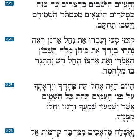
וְהָעַוִּים הַיֹּשְׁבִים בַּחֲצֵרִים עַד עַזָּה
2,23
כַּפְתֹּרִים הַיֹּצְאִים מִכַּפְתֹּר הִשְׁמִידֻם
וַיֵּשְׁבוּ תַחְתָּם.
קוּמוּ סְּעוּ וְעִבְרוּ אֶת נַחַל אַרְנֹן רְאֵה
2,24
נָתַתִּי בְיָדְךָ אֶת סִיחֹן מֶלֶךְ חֶשְׁבּוֹן
הָאֱמֹרִי וְאֶת אַרְצוֹ הָחֵל רָשׁ וְהִתְגָּר
בּוֹ מִלְחָמָה.
הַיּוֹם הַזֶּה אָחֵל תֵּת פַּחְדְּךָ וְיִרְאָתְךָ
2,25
עַל פְּנֵי הָעַמִּים תַּחַת כָּל הַשָּׁמָיִם
אֲשֶׁר יִשְׁמְעוּן שִׁמְעֲךָ וְרָגְזוּ וְחָלוּ
מִפָּנֶיךָ.
וָאֶשְׁלַח מַלְאָכִים מִמִּדְבַּר קְדֵמוֹת אֶל
2,26