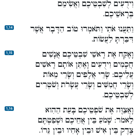
וִידֻעִים לְשִׁבְטֵיכֶם וַאֲשִׂימֵם
בְּרָאשֵׁיכֶם.
וַתַּעֲנוּ אֹתִי וַתֹּאמְרוּ טוֹב הַדָּבָר אֲשֶׁר
1,14
דִּבַּרְתָּ לַעֲשׂוֹת.
וָאֶקַּח אֶת רָאשֵׁי שִׁבְטֵיכֶם אֲנָשִׁים
1,15
חֲכָמִים וִידֻעִים וָאֶתֵּן אוֹתָם רָאשִׁים
עֲלֵיכֶם: שָׂרֵי אֲלָפִים וְשָׂרֵי מֵאוֹת
וְשָׂרֵי חֲמִשִּׁים וְשָׂרֵי עֲשָׂרֹת וְשֹׁטְרִים
לְשִׁבְטֵיכֶם.
וָאֲצַוֶּה אֶת שֹׁפְטֵיכֶם בָּעֵת הַהִוא
1,16
לֵאמֹר: שָׁמֹעַ בֵּין אֲחֵיכֶם וּשְׁפַטְתֶּם
צֶדֶק בֵּין אִישׁ וּבֵין אָחִיו וּבֵין גֵּרוֹ.