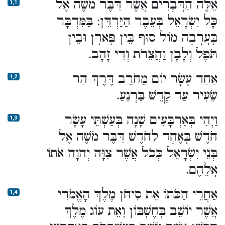
אֵלֶּה הַדְּבָרִים אֲשֶׁר דִּבֶּר מֹשֶׁה אֶל
1,1
כָּל יִשְׂרָאֵל בְּעֵבֶר הַיַּרְדֵּן: בַּמִּדְבָּר
בָּעֲרָבָה מוֹל סוּף בֵּין פָּארָן וּבֵין
תֹּפֶל וְלָבָן וַחֲצֵרֹת וְדִי זָהָב.
אַחַד עָשָׂר יוֹם מֵחֹרֵב דֶּרֶךְ הַר
1,2
שֵׂעִיר עַד קָדֵשׁ בַּרְנֵעַ.
וַיְהִי בְּאַרְבָּעִים שָׁנָה בְּעַשְׁתֵּי עָשָׂר
1,3
חֹדֶשׁ בְּאֶחָד לַחֹדֶשׁ דִּבֶּר מֹשֶׁה אֶל
בְּנֵי יִשְׂרָאֵל כְּכֹל אֲשֶׁר צִוָּה יְהוָה אֹתוֹ
אֲלֵהֶם.
אַחֲרֵי הַכֹּתוֹ אֵת סִיחֹן מֶלֶךְ הָאֱמֹרִי
1,4
אֲשֶׁר יוֹשֵׁב בְּחֶשְׁבּוֹן וְאֵת עוֹג מֶלֶךְ