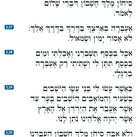
סִיחוֹן מֶלֶךְ חֶשְׁבּוֹן דִּבְרֵי שָׁלוֹם
לֵאמֹר.
אֶעְבְּרָה בְאַרְצֶךָ בַּדֶּרֶךְ בַּדֶּרֶךְ אֵלֵךְ:
2,27
לֹא אָסוּר יָמִין וּשְׂמֹאול.
אֹכֶל בַּכֶּסֶף תַּשְׁבִּרֵנִי וְאָכַלְתִּי וּמַיִם
2,28
בַּכֶּסֶף תִּתֶּן לִי וְשָׁתִיתִי רַק אֶעְבְּרָה
בְרַגְלָי.
כַּאֲשֶׁר עָשׂוּ לִי בְּנֵי עֵשָׂו הַיֹּשְׁבִים
2,29
בְּשֵׂעִיר וְהַמּוֹאָבִים הַיֹּשְׁבִים בְּעָר עַד
אֲשֶׁר אֶעֱבֹר אֶת הַיַּרְדֵּן אֶל הָאָרֶץ
אֲשֶׁר יְהוָה אֱלֹהֵינוּ נֹתֵן לָנוּ.
וְלֹא אָבָה סִיחֹן מֶלֶךְ חֶשְׁבּוֹן הַעֲבִרֵנוּ
2,30