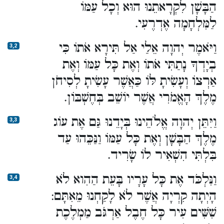
הַבָּשָׁן לִקְרָאתֵנוּ הוּא וְכָל עַמּוֹ
לַמִּלְחָמָה אֶדְרֶעִי.
וַיֹּאמֶר יְהוָה אֵלַי אַל תִּירָא אֹתוֹ כִּי
3,2
בְיָדְךָ נָתַתִּי אֹתוֹ וְאֶת כָּל עַמּוֹ וְאֶת
אַרְצוֹ וְעָשִׂיתָ לּוֹ כַּאֲשֶׁר עָשִׂיתָ לְסִיחֹן
מֶלֶךְ הָאֱמֹרִי אֲשֶׁר יוֹשֵׁב בְּחֶשְׁבּוֹן.
וַיִּתֵּן יְהוָה אֱלֹהֵינוּ בְּיָדֵנוּ גַּם אֶת עוֹג
3,3
מֶלֶךְ הַבָּשָׁן וְאֶת כָּל עַמּוֹ וַנַּכֵּהוּ עַד
בִּלְתִּי הִשְׁאִיר לוֹ שָׂרִיד.
וַנִּלְכֹּד אֶת כָּל עָרָיו בָּעֵת הַהִוא לֹא
3,4
הָיְתָה קִרְיָה אֲשֶׁר לֹא לָקַחְנוּ מֵאִתָּם:
שִׁשִּׁים עִיר כָּל חֶבֶל אַרְגֹּב מַמְלֶכֶת