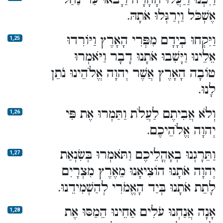
אֶשְׁכֹּל וַיְרַגְּלוּ אֹתָהּ.
וַיִּקְחוּ בְיָדָם מִפְּרִי הָאָרֶץ וַיּוֹרִדוּ
1,25
אֵלֵינוּ וַיָּשִׁבוּ אֹתָנוּ דָבָר וַיֹּאמְרוּ
טוֹבָה הָאָרֶץ אֲשֶׁר יְהוָה אֱלֹהֵינוּ נֹתֵן
לָנוּ.
וְלֹא אֲבִיתֶם לַעֲלֹת וַתַּמְרוּ אֶת פִּי
1,26
יְהוָה אֱלֹהֵיכֶם.
וַתֵּרָגְנוּ בְאָהֳלֵיכֶם וַתֹּאמְרוּ בְּשִׂנְאַת
1,27
יְהוָה אֹתָנוּ הוֹצִיאָנוּ מֵאֶרֶץ מִצְרָיִם
לָתֵת אֹתָנוּ בְּיַד הָאֱמֹרִי לְהַשְׁמִידֵנוּ.
אָנָה אֲנַחְנוּ עֹלִים אַחֵינוּ הֵמַסּוּ אֶת
1,28