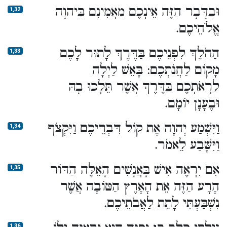
וּבַדָּבָר הַזֶּה אֵינְכֶם מַאֲמִינִם בַּיהוָה
1,32
אֱלֹהֵיכֶם.
הַהֹלֵךְ לִפְנֵיכֶם בַּדֶּרֶךְ לָתוּר לָכֶם
1,33
מָקוֹם לַחֲנֹתְכֶם: בָּאֵשׁ לַיְלָה
לַרְאֹתְכֶם בַּדֶּרֶךְ אֲשֶׁר תֵּלְכוּ בָהּ
וּבֶעָנָן יוֹמָם.
וַיִּשְׁמַע יְהוָה אֶת קוֹל דִּבְרֵיכֶם וַיִּקְצֹף
1,34
וַיִּשָּׁבַע לֵאמֹר.
אִם יִרְאֶה אִישׁ בָּאֲנָשִׁים הָאֵלֶּה הַדּוֹר
1,35
הָרָע הַזֶּה אֵת הָאָרֶץ הַטּוֹבָה אֲשֶׁר
נִשְׁבַּעְתִּי לָתֵת לַאֲבֹתֵיכֶם.
1,36