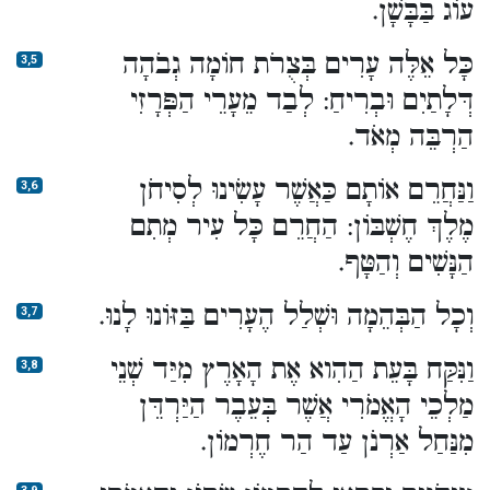
עוֹג בַּבָּשָׁן.
כָּל אֵלֶּה עָרִים בְּצֻרֹת חוֹמָה גְבֹהָה
3,5
דְּלָתַיִם וּבְרִיחַ: לְבַד מֵעָרֵי הַפְּרָזִי
הַרְבֵּה מְאֹד.
וַנַּחֲרֵם אוֹתָם כַּאֲשֶׁר עָשִׂינוּ לְסִיחֹן
3,6
מֶלֶךְ חֶשְׁבּוֹן: הַחֲרֵם כָּל עִיר מְתִם
הַנָּשִׁים וְהַטָּף.
וְכָל הַבְּהֵמָה וּשְׁלַל הֶעָרִים בַּזּוֹנוּ לָנוּ.
3,7
וַנִּקַּח בָּעֵת הַהִוא אֶת הָאָרֶץ מִיַּד שְׁנֵי
3,8
מַלְכֵי הָאֱמֹרִי אֲשֶׁר בְּעֵבֶר הַיַּרְדֵּן
מִנַּחַל אַרְנֹן עַד הַר חֶרְמוֹן.