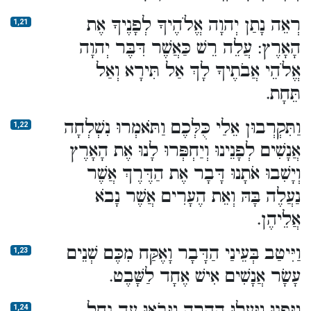
רְאֵה נָתַן יְהוָה אֱלֹהֶיךָ לְפָנֶיךָ אֶת
1,21
הָאָרֶץ: עֲלֵה רֵשׁ כַּאֲשֶׁר דִּבֶּר יְהוָה
אֱלֹהֵי אֲבֹתֶיךָ לָךְ אַל תִּירָא וְאַל
תֵּחָת.
וַתִּקְרְבוּן אֵלַי כֻּלְּכֶם וַתֹּאמְרוּ נִשְׁלְחָה
1,22
אֲנָשִׁים לְפָנֵינוּ וְיַחְפְּרוּ לָנוּ אֶת הָאָרֶץ
וְיָשִׁבוּ אֹתָנוּ דָּבָר אֶת הַדֶּרֶךְ אֲשֶׁר
נַעֲלֶה בָּהּ וְאֵת הֶעָרִים אֲשֶׁר נָבֹא
אֲלֵיהֶן.
וַיִּיטַב בְּעֵינַי הַדָּבָר וָאֶקַּח מִכֶּם שְׁנֵים
1,23
עָשָׂר אֲנָשִׁים אִישׁ אֶחָד לַשָּׁבֶט.
וַיִּפְנוּ וַיַּעֲלוּ הָהָרָה וַיָּבֹאוּ עַד נַחַל
1,24