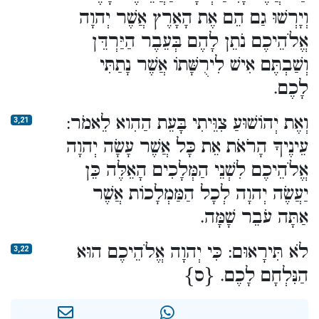
וְיָרְשׁוּ גַם הֵם אֶת הָאָרֶץ אֲשֶׁר יְהוָה
אֱלֹהֵיכֶם נֹתֵן לָהֶם בְּעֵבֶר הַיַּרְדֵּן
וְשַׁבְתֶּם אִישׁ לִירֻשָּׁתוֹ אֲשֶׁר נָתַתִּי
לָכֶם.
וְאֶת יְהוֹשׁוּעַ צִוֵּיתִי בָּעֵת הַהִוא לֵאמֹר:
3,21
עֵינֶיךָ הָרֹאֹת אֵת כָּל אֲשֶׁר עָשָׂה יְהוָה
אֱלֹהֵיכֶם לִשְׁנֵי הַמְּלָכִים הָאֵלֶּה כֵּן
יַעֲשֶׂה יְהוָה לְכָל הַמַּמְלָכוֹת אֲשֶׁר
אַתָּה עֹבֵר שָׁמָּה.
לֹא תִּירָאוּם: כִּי יְהוָה אֱלֹהֵיכֶם הוּא
3,22
הַנִּלְחָם לָכֶם. {ס}