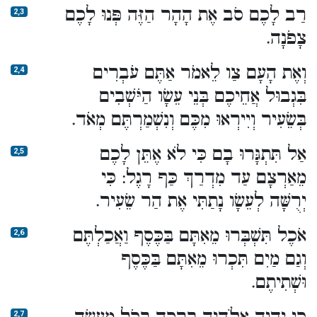
רַב לָכֶם סֹב אֶת הָהָר הַזֶּה פְּנוּ לָכֶם
2,3
צָפֹנָה.
וְאֶת הָעָם צַו לֵאמֹר אַתֶּם עֹבְרִים
2,4
בִּגְבוּל אֲחֵיכֶם בְּנֵי עֵשָׂו הַיֹּשְׁבִים
בְּשֵׂעִיר וְיִירְאוּ מִכֶּם וְנִשְׁמַרְתֶּם מְאֹד.
אַל תִּתְגָּרוּ בָם כִּי לֹא אֶתֵּן לָכֶם
2,5
מֵאַרְצָם עַד מִדְרַךְ כַּף רָגֶל: כִּי
יְרֻשָּׁה לְעֵשָׂו נָתַתִּי אֶת הַר שֵׂעִיר.
אֹכֶל תִּשְׁבְּרוּ מֵאִתָּם בַּכֶּסֶף וַאֲכַלְתֶּם
2,6
וְגַם מַיִם תִּכְרוּ מֵאִתָּם בַּכֶּסֶף
וּשְׁתִיתֶם.
2,7