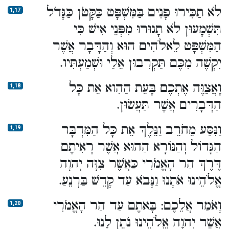
לֹא תַכִּירוּ פָנִים בַּמִּשְׁפָּט כַּקָּטֹן כַּגָּדֹל
1,17
תִּשְׁמָעוּן לֹא תָגוּרוּ מִפְּנֵי אִישׁ כִּי
הַמִּשְׁפָּט לֵאלֹהִים הוּא וְהַדָּבָר אֲשֶׁר
יִקְשֶׁה מִכֶּם תַּקְרִבוּן אֵלַי וּשְׁמַעְתִּיו.
וָאֲצַוֶּה אֶתְכֶם בָּעֵת הַהִוא אֵת כָּל
1,18
הַדְּבָרִים אֲשֶׁר תַּעֲשׂוּן.
וַנִּסַּע מֵחֹרֵב וַנֵּלֶךְ אֵת כָּל הַמִּדְבָּר
1,19
הַגָּדוֹל וְהַנּוֹרָא הַהוּא אֲשֶׁר רְאִיתֶם
דֶּרֶךְ הַר הָאֱמֹרִי כַּאֲשֶׁר צִוָּה יְהוָה
אֱלֹהֵינוּ אֹתָנוּ וַנָּבֹא עַד קָדֵשׁ בַּרְנֵעַ.
וָאֹמַר אֲלֵכֶם: בָּאתֶם עַד הַר הָאֱמֹרִי
1,20
אֲשֶׁר יְהוָה אֱלֹהֵינוּ נֹתֵן לָנוּ.