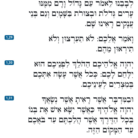
לְבָבֵנוּ לֵאמֹר עַם גָּדוֹל וָרָם מִמֶּנּוּ
עָרִים גְּדֹלֹת וּבְצוּרֹת בַּשָּׁמָיִם וְגַם בְּנֵי
עֲנָקִים רָאִינוּ שָׁם.
וָאֹמַר אֲלֵכֶם: לֹא תַעַרְצוּן וְלֹא
1,29
תִירְאוּן מֵהֶם.
יְהוָה אֱלֹהֵיכֶם הַהֹלֵךְ לִפְנֵיכֶם הוּא
1,30
יִלָּחֵם לָכֶם: כְּכֹל אֲשֶׁר עָשָׂה אִתְּכֶם
בְּמִצְרַיִם לְעֵינֵיכֶם.
וּבַמִּדְבָּר אֲשֶׁר רָאִיתָ אֲשֶׁר נְשָׂאֲךָ
1,31
יְהוָה אֱלֹהֶיךָ כַּאֲשֶׁר יִשָּׂא אִישׁ אֶת בְּנוֹ
בְּכָל הַדֶּרֶךְ אֲשֶׁר הֲלַכְתֶּם עַד בֹּאֲכֶם
עַד הַמָּקוֹם הַזֶּה.