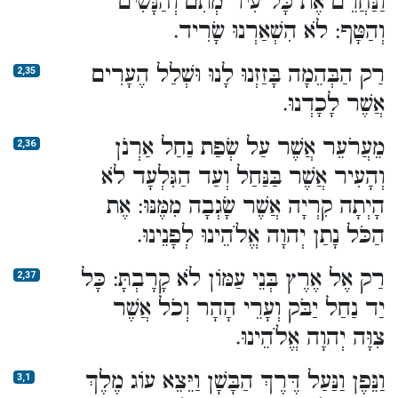
וַנַּחֲרֵם אֶת כָּל עִיר מְתִם וְהַנָּשִׁים
וְהַטָּף: לֹא הִשְׁאַרְנוּ שָׂרִיד.
רַק הַבְּהֵמָה בָּזַזְנוּ לָנוּ וּשְׁלַל הֶעָרִים
2,35
אֲשֶׁר לָכָדְנוּ.
מֵעֲרֹעֵר אֲשֶׁר עַל שְׂפַת נַחַל אַרְנֹן
2,36
וְהָעִיר אֲשֶׁר בַּנַּחַל וְעַד הַגִּלְעָד לֹא
הָיְתָה קִרְיָה אֲשֶׁר שָׂגְבָה מִמֶּנּוּ: אֶת
הַכֹּל נָתַן יְהוָה אֱלֹהֵינוּ לְפָנֵינוּ.
רַק אֶל אֶרֶץ בְּנֵי עַמּוֹן לֹא קָרָבְתָּ: כָּל
2,37
יַד נַחַל יַבֹּק וְעָרֵי הָהָר וְכֹל אֲשֶׁר
צִוָּה יְהוָה אֱלֹהֵינוּ.
וַנֵּפֶן וַנַּעַל דֶּרֶךְ הַבָּשָׁן וַיֵּצֵא עוֹג מֶלֶךְ
3,1