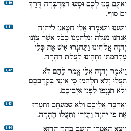
וְאַתֶּם פְּנוּ לָכֶם וּסְעוּ הַמִּדְבָּרָה דֶּרֶךְ
1,40
יַם סוּף.
וַתַּעֲנוּ וַתֹּאמְרוּ אֵלַי חָטָאנוּ לַיהוָה
1,41
אֲנַחְנוּ נַעֲלֶה וְנִלְחַמְנוּ כְּכֹל אֲשֶׁר צִוָּנוּ
יְהוָה אֱלֹהֵינוּ וַתַּחְגְּרוּ אִישׁ אֶת כְּלֵי
מִלְחַמְתּוֹ וַתָּהִינוּ לַעֲלֹת הָהָרָה.
וַיֹּאמֶר יְהוָה אֵלַי אֱמֹר לָהֶם לֹא
1,42
תַעֲלוּ וְלֹא תִלָּחֲמוּ כִּי אֵינֶנִּי בְּקִרְבְּכֶם
וְלֹא תִּנָּגְפוּ לִפְנֵי אֹיְבֵיכֶם.
וָאֲדַבֵּר אֲלֵיכֶם וְלֹא שְׁמַעְתֶּם וַתַּמְרוּ
1,43
אֶת פִּי יְהוָה וַתָּזִדוּ וַתַּעֲלוּ הָהָרָה.
וַיֵּצֵא הָאֱמֹרִי הַיֹּשֵׁב בָּהָר הַהוּא
1,44