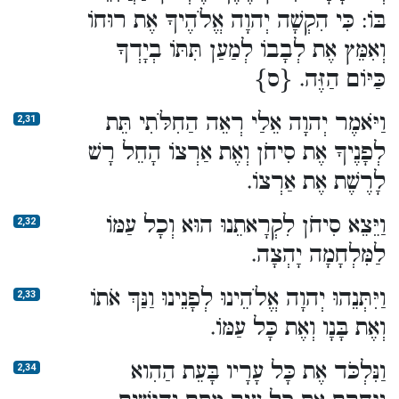
בּוֹ: כִּי הִקְשָׁה יְהוָה אֱלֹהֶיךָ אֶת רוּחוֹ
וְאִמֵּץ אֶת לְבָבוֹ לְמַעַן תִּתּוֹ בְיָדְךָ
כַּיּוֹם הַזֶּה. {ס}
וַיֹּאמֶר יְהוָה אֵלַי רְאֵה הַחִלֹּתִי תֵּת
2,31
לְפָנֶיךָ אֶת סִיחֹן וְאֶת אַרְצוֹ הָחֵל רָשׁ
לָרֶשֶׁת אֶת אַרְצוֹ.
וַיֵּצֵא סִיחֹן לִקְרָאתֵנוּ הוּא וְכָל עַמּוֹ
2,32
לַמִּלְחָמָה יָהְצָה.
וַיִּתְּנֵהוּ יְהוָה אֱלֹהֵינוּ לְפָנֵינוּ וַנַּךְ אֹתוֹ
2,33
וְאֶת בָּנָו וְאֶת כָּל עַמּוֹ.
וַנִּלְכֹּד אֶת כָּל עָרָיו בָּעֵת הַהִוא
2,34