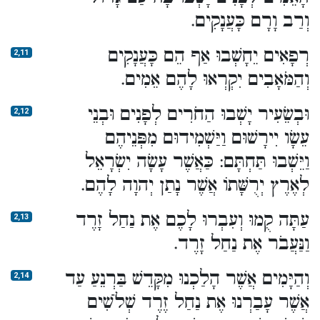
וְרַב וָרָם כָּעֲנָקִים.
רְפָאִים יֵחָשְׁבוּ אַף הֵם כָּעֲנָקִים
2,11
וְהַמֹּאָבִים יִקְרְאוּ לָהֶם אֵמִים.
וּבְשֵׂעִיר יָשְׁבוּ הַחֹרִים לְפָנִים וּבְנֵי
2,12
עֵשָׂו יִירָשׁוּם וַיַּשְׁמִידוּם מִפְּנֵיהֶם
וַיֵּשְׁבוּ תַּחְתָּם: כַּאֲשֶׁר עָשָׂה יִשְׂרָאֵל
לְאֶרֶץ יְרֻשָּׁתוֹ אֲשֶׁר נָתַן יְהוָה לָהֶם.
עַתָּה קֻמוּ וְעִבְרוּ לָכֶם אֶת נַחַל זָרֶד
2,13
וַנַּעֲבֹר אֶת נַחַל זָרֶד.
וְהַיָּמִים אֲשֶׁר הָלַכְנוּ מִקָּדֵשׁ בַּרְנֵעַ עַד
2,14
אֲשֶׁר עָבַרְנוּ אֶת נַחַל זֶרֶד שְׁלֹשִׁים