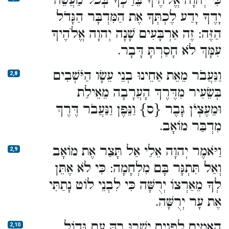
כִּי יְהוָה אֱלֹהֶיךָ בֵּרַכְךָ בְּכֹל מַעֲשֵׂה
יָדֶךָ יָדַע לֶכְתְּךָ אֶת הַמִּדְבָּר הַגָּדֹל
הַזֶּה: זֶה אַרְבָּעִים שָׁנָה יְהוָה אֱלֹהֶיךָ
עִמָּךְ לֹא חָסַרְתָּ דָּבָר.
וַנַּעֲבֹר מֵאֵת אַחֵינוּ בְנֵי עֵשָׂו הַיֹּשְׁבִים
2,8
בְּשֵׂעִיר מִדֶּרֶךְ הָעֲרָבָה מֵאֵילַת
וּמֵעֶצְיֹן גָּבֶר {ס} וַנֵּפֶן וַנַּעֲבֹר דֶּרֶךְ
מִדְבַּר מוֹאָב.
וַיֹּאמֶר יְהוָה אֵלַי אַל תָּצַר אֶת מוֹאָב
2,9
וְאַל תִּתְגָּר בָּם מִלְחָמָה: כִּי לֹא אֶתֵּן
לְךָ מֵאַרְצוֹ יְרֻשָּׁה כִּי לִבְנֵי לוֹט נָתַתִּי
אֶת עָר יְרֻשָּׁה.
הָאֵמִים לְפָנִים יָשְׁבוּ בָהּ עַם גָּדוֹל
2,10