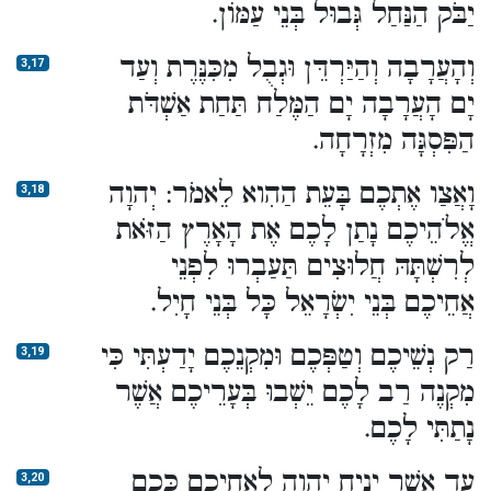
יַבֹּק הַנַּחַל גְּבוּל בְּנֵי עַמּוֹן.
וְהָעֲרָבָה וְהַיַּרְדֵּן וּגְבֻל מִכִּנֶּרֶת וְעַד
3,17
יָם הָעֲרָבָה יָם הַמֶּלַח תַּחַת אַשְׁדֹּת
הַפִּסְגָּה מִזְרָחָה.
וָאֲצַו אֶתְכֶם בָּעֵת הַהִוא לֵאמֹר: יְהוָה
3,18
אֱלֹהֵיכֶם נָתַן לָכֶם אֶת הָאָרֶץ הַזֹּאת
לְרִשְׁתָּהּ חֲלוּצִים תַּעַבְרוּ לִפְנֵי
אֲחֵיכֶם בְּנֵי יִשְׂרָאֵל כָּל בְּנֵי חָיִל.
רַק נְשֵׁיכֶם וְטַפְּכֶם וּמִקְנֵכֶם יָדַעְתִּי כִּי
3,19
מִקְנֶה רַב לָכֶם יֵשְׁבוּ בְּעָרֵיכֶם אֲשֶׁר
נָתַתִּי לָכֶם.
עַד אֲשֶׁר יָנִיחַ יְהוָה לַאֲחֵיכֶם כָּכֶם
3,20