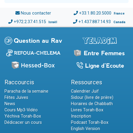
Nous contacter
+33.1.80.20.5000
France
+972.2.37.41.515
+1.437.887.14.93
Israël
Canada
Raccourcis
Ressources
Paracha de la semaine
Calendrier Juif
Fêtes Juives
Sidour (livre de prière)
News
Horaires de Chabbath
Cours Mp3-Vidéo
Livres Torah-Box
Yéchiva Torah-Box
Inscription
Dédicacer un cours
Podcast Torah-Box
English Version