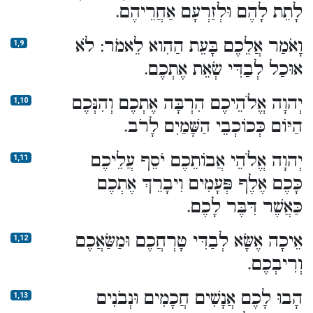
לָתֵת לָהֶם וּלְזַרְעָם אַחֲרֵיהֶם.
וָאֹמַר אֲלֵכֶם בָּעֵת הַהִוא לֵאמֹר: לֹא
1,9
אוּכַל לְבַדִּי שְׂאֵת אֶתְכֶם.
יְהוָה אֱלֹהֵיכֶם הִרְבָּה אֶתְכֶם וְהִנְּכֶם
1,10
הַיּוֹם כְּכוֹכְבֵי הַשָּׁמַיִם לָרֹב.
יְהוָה אֱלֹהֵי אֲבוֹתֵכֶם יֹסֵף עֲלֵיכֶם
1,11
כָּכֶם אֶלֶף פְּעָמִים וִיבָרֵךְ אֶתְכֶם
כַּאֲשֶׁר דִּבֶּר לָכֶם.
אֵיכָה אֶשָּׂא לְבַדִּי טָרְחֲכֶם וּמַשַּׂאֲכֶם
1,12
וְרִיבְכֶם.
הָבוּ לָכֶם אֲנָשִׁים חֲכָמִים וּנְבֹנִים
1,13