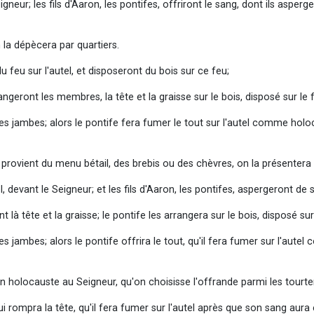
eur; les fils d'Aaron, les pontifes, offriront le sang, dont ils asperger
n la dépècera par quartiers.
u feu sur l'autel, et disposeront du bois sur ce feu;
rangeront les membres, la tête et la graisse sur le bois, disposé sur le f
t les jambes; alors le pontife fera fumer le tout sur l'autel comme h
e provient du menu bétail, des brebis ou des chèvres, on la présentera
 devant le Seigneur; et les fils d'Aaron, les pontifes, aspergeront de s
 là tête et la graisse; le pontife les arrangera sur le bois, disposé sur 
 les jambes; alors le pontife offrira le tout, qu'il fera fumer sur l'a
 en holocauste au Seigneur, qu'on choisisse l'offrande parmi les tourt
lui rompra la tête, qu'il fera fumer sur l'autel après que son sang aura 