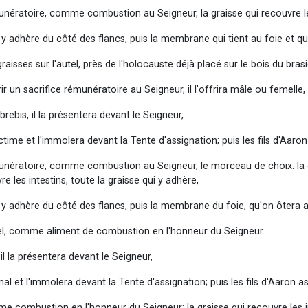
nératoire, comme combustion au Seigneur, la graisse qui recouvre les 
 y adhère du côté des flancs, puis la membrane qui tient au foie et q
graisses sur l'autel, près de l'holocauste déjà placé sur le bois du br
rir un sacrifice rémunératoire au Seigneur, il l'offrira mâle ou femelle,
rebis, il la présentera devant le Seigneur,
ctime et l'immolera devant la Tente d'assignation; puis les fils d'Aaron
unératoire, comme combustion au Seigneur, le morceau de choix: la qu
re les intestins, toute la graisse qui y adhère,
 y adhère du côté des flancs, puis la membrane du foie, qu'on ôtera 
utel, comme aliment de combustion en l'honneur du Seigneur.
l la présentera devant le Seigneur,
mal et l'immolera devant la Tente d'assignation; puis les fils d'Aaron a
omme combustion en l'honneur du Seigneur: la graisse qui recouvre les in