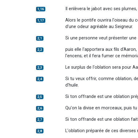
Il enlèvera le jabot avec ses plumes, 
1,16
Alors le pontife ouvrira l'oiseau du 
1,17
d'une odeur agréable au Seigneur.
Si une personne veut présenter une ob
2,1
puis elle l'apportera aux fils d'Aaro
2,2
l'encens; et il fera fumer ce mémori
Le surplus de l'oblation sera pour A
2,3
Si tu veux offrir, comme oblation, de
2,4
d'huile.
Si ton offrande est une oblation prépa
2,5
Qu'on la divise en morceaux, puis tu 
2,6
Si ton offrande est une oblation faite
2,7
L'oblation préparée de ces diverses m
2,8