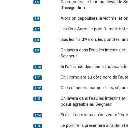
On immolera le taureau devant le Seign
1,5
d'assignation.
Alors on dépouillera la victime, et o
1,6
Les fils d'Aaron le pontife mettront d
1,7
puis les fils d'Aaron, les pontifes, ar
1,8
On lavera dans l'eau les intestins e
1,9
Seigneur.
Si l'offrande destinée à l'holocaust
1,10
On l'immolera au côté nord de l'autel,
1,11
On la dépècera par quartiers, séparant
1,12
On lavera dans l'eau les intestins et
1,13
odeur agréable au Seigneur.
Si c'est un oiseau qu'on veut offrir
1,14
Le pontife la présentera à l'autel et 
1,15