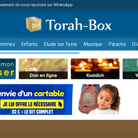
viennent de nous rejoindre sur WhatsApp
viennent de nous rejoindre sur WhatsApp
de donner son Maasser
es viennent de faire un don pour 5 jours de vacances aux Orphelins
es viennent de faire un don pour Diane, 80 ans, dans un appartement insalub
emmes
Enfants
Etude sur Texte
Musique
Paracha
Di
 viennent de demander une bénédiction
viennent de nous rejoindre sur WhatsApp
nnes viennent de faire un don pour Sauvez la jambe de Yohan
49 places pour étudier en groupe sur Zoom
lles musiques dans Torah-Box Music
viennent de nous rejoindre sur WhatsApp
viennent de nous rejoindre sur WhatsApp
viennent de nous rejoindre sur WhatsApp
les musiques dans Torah-Box Music
es viennent de faire un don pour Tsédaka : pauvres d'Israel