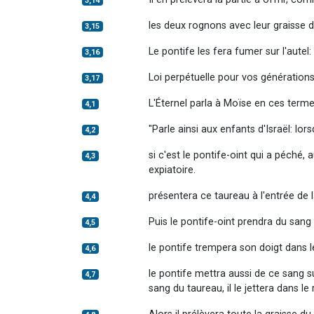
3,14
les deux rognons avec leur graisse d
3,15
Le pontife les fera fumer sur l'aute
3,16
Loi perpétuelle pour vos génération
3,17
L'Éternel parla à Moïse en ces terme
4,1
"Parle ainsi aux enfants d'Israël: lor
4,2
si c'est le pontife-oint qui a péché
4,3
expiatoire.
présentera ce taureau à l'entrée de l
4,4
Puis le pontife-oint prendra du sang
4,5
le pontife trempera son doigt dans le 
4,6
le pontife mettra aussi de ce sang su
4,7
sang du taureau, il le jettera dans le