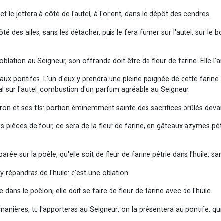
et le jettera à côté de l'autel, à l'orient, dans le dépôt des cendres.
côté des ailes, sans les détacher, puis le fera fumer sur l'autel, sur l
lation au Seigneur, son offrande doit être de fleur de farine. Elle l'a
n, aux pontifes. L'un d'eux y prendra une pleine poignée de cette fari
al sur l'autel, combustion d'un parfum agréable au Seigneur.
aron et ses fils: portion éminemment sainte des sacrifices brûlés devan
s pièces de four, ce sera de la fleur de farine, en gâteaux azymes pét
rée sur la poêle, qu'elle soit de fleur de farine pétrie dans l'huile, san
y répandras de l'huile: c'est une oblation.
 dans le poêlon, elle doit se faire de fleur de farine avec de l'huile.
anières, tu l'apporteras au Seigneur: on la présentera au pontife, qui 