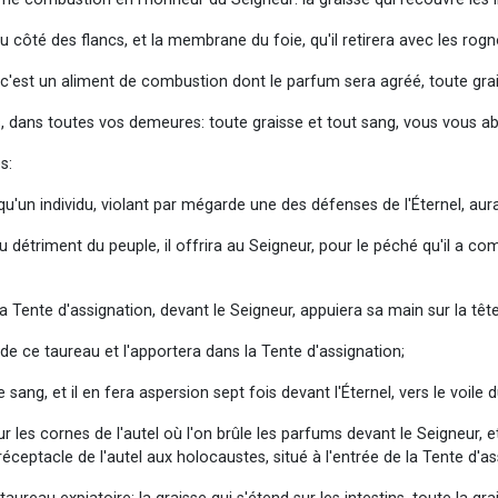
u côté des flancs, et la membrane du foie, qu'il retirera avec les rogn
l: c'est un aliment de combustion dont le parfum sera agréé, toute gra
s, dans toutes vos demeures: toute graisse et tout sang, vous vous a
s:
squ'un individu, violant par mégarde une des défenses de l'Éternel, aura
, au détriment du peuple, il offrira au Seigneur, pour le péché qu'il a
a Tente d'assignation, devant le Seigneur, appuiera sa main sur la têt
 de ce taureau et l'apportera dans la Tente d'assignation;
sang, et il en fera aspersion sept fois devant l'Éternel, vers le voile 
r les cornes de l'autel où l'on brûle les parfums devant le Seigneur, et
 réceptacle de l'autel aux holocaustes, situé à l'entrée de la Tente d'as