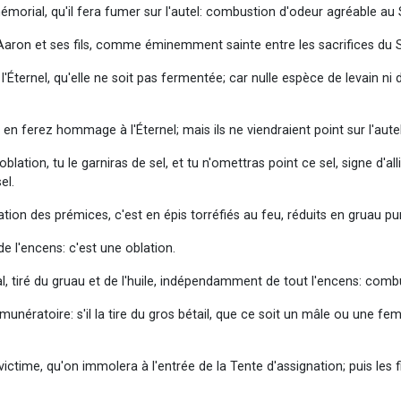
mémorial, qu'il fera fumer sur l'autel: combustion d'odeur agréable au 
r Aaron et ses fils, comme éminemment sainte entre les sacrifices du 
l'Éternel, qu'elle ne soit pas fermentée; car nulle espèce de levain 
 ferez hommage à l'Éternel; mais ils ne viendraient point sur l'aute
tion, tu le garniras de sel, et tu n'omettras point ce sel, signe d'al
el.
ation des prémices, c'est en épis torréfiés au feu, réduits en gruau pur
de l'encens: c'est une oblation.
, tiré du gruau et de l'huile, indépendamment de tout l'encens: comb
unératoire: s'il la tire du gros bétail, que ce soit un mâle ou une feme
 victime, qu'on immolera à l'entrée de la Tente d'assignation; puis les 