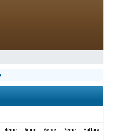
travers le temps
p
4ème
5ème
6ème
7ème
Haftara