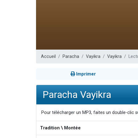
Nouvelle émis
61 personnes
Ariel vient 
Il reste 
Eva vient de
Accueil
Paracha
Vayikra
Vayikra
Lect
Imprimer
Paracha Vayikra
Pour télécharger un MP3, faites un double-clic su
Tradition \ Montée