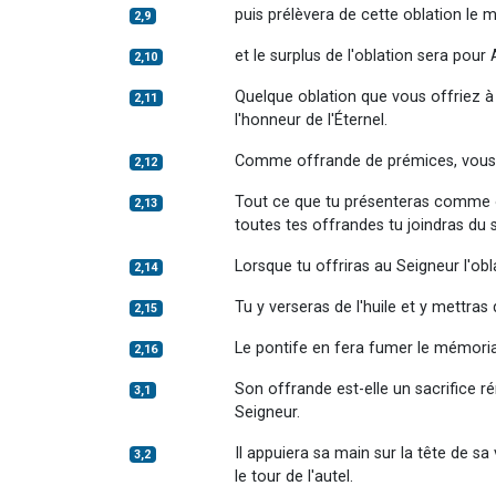
puis prélèvera de cette oblation le 
2,9
et le surplus de l'oblation sera pou
2,10
Quelque oblation que vous offriez à 
2,11
l'honneur de l'Éternel.
Comme offrande de prémices, vous en
2,12
Tout ce que tu présenteras comme obla
2,13
toutes tes offrandes tu joindras du s
Lorsque tu offriras au Seigneur l'obl
2,14
Tu y verseras de l'huile et y mettras 
2,15
Le pontife en fera fumer le mémorial
2,16
Son offrande est-elle un sacrifice rém
3,1
Seigneur.
Il appuiera sa main sur la tête de sa
3,2
le tour de l'autel.