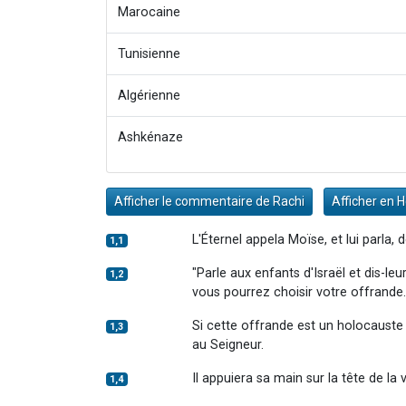
Marocaine
Tunisienne
Algérienne
Ashkénaze
Afficher le commentaire de Rachi
Afficher en 
L'Éternel appela Moïse, et lui parla,
1,1
"Parle aux enfants d'Israël et dis-le
1,2
vous pourrez choisir votre offrande.
Si cette offrande est un holocauste pr
1,3
au Seigneur.
Il appuiera sa main sur la tête de la 
1,4