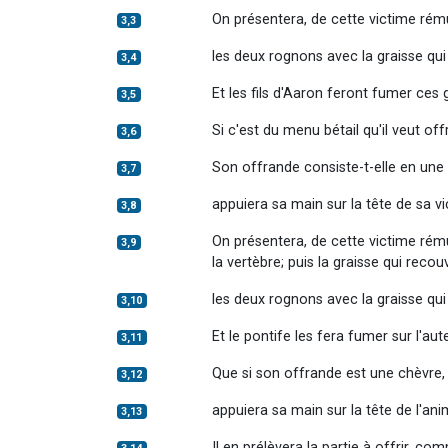
On présentera, de cette victime rému
3,3
les deux rognons avec la graisse qui
3,4
Et les fils d'Aaron feront fumer ces 
3,5
Si c'est du menu bétail qu'il veut off
3,6
Son offrande consiste-t-elle en une b
3,7
appuiera sa main sur la tête de sa vi
3,8
On présentera, de cette victime rém
3,9
la vertèbre; puis la graisse qui recouv
les deux rognons avec la graisse qui
3,10
Et le pontife les fera fumer sur l'a
3,11
Que si son offrande est une chèvre, i
3,12
appuiera sa main sur la tête de l'ani
3,13
Il en prélèvera la partie à offrir, c