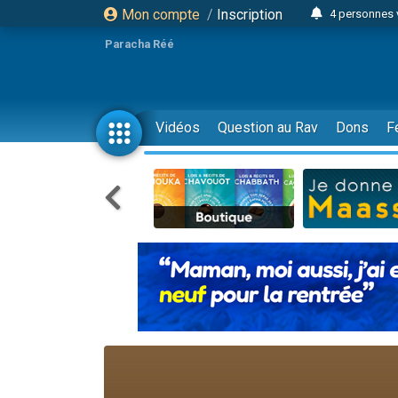
Mon compte
/
Inscription
4 personnes 
3 personnes 
Paracha Réé
Odaya vient 
3 personn
3 personn
Vidéos
Question au Rav
Dons
F
13 personnes
2 personnes 
30 perso
Il reste 
12 nouve
3 personnes 
2 personnes 
3 personnes 
2 nouvel
8 personn