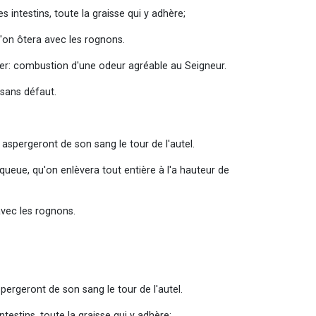
intestins, toute la graisse qui y adhère;
u'on ôtera avec les rognons.
asier: combustion d'une odeur agréable au Seigneur.
 sans défaut.
 aspergeront de son sang le tour de l'autel.
eue, qu'on enlèvera tout entière à l'a hauteur de
avec les rognons.
spergeront de son sang le tour de l'autel.
testins, toute la graisse qui y adhère;