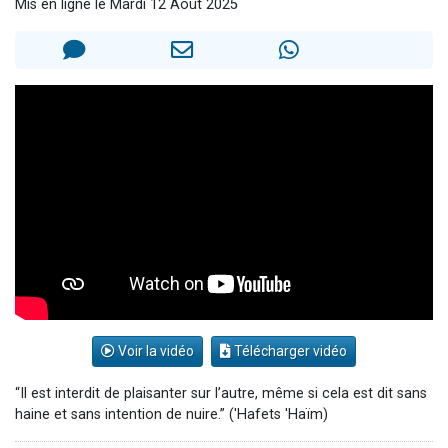
Mis en ligne le Mardi 12 Août 2025
17 personnes viennent de demander une bénédiction
4 personnes viennent de nous rejoindre sur WhatsApp
Il reste 49 places pour étudier en groupe sur Zoom
Eva vient de donner son Maasser
Eli vient de donner son Maasser
Voir la vidéo
Télécharger vidéo
“Il est interdit de plaisanter sur l’autre, même si cela est dit sans
haine et sans intention de nuire.” ('Hafets 'Haïm)