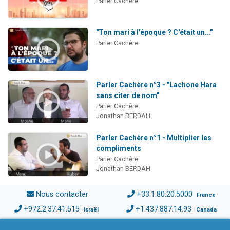
Parler Cachère
"Ton mari à l'époque ? C'était un..."
Parler Cachère
Parler Cachère n°3 - "Lachone Hara
sans citer de nom"
Parler Cachère
Jonathan BERDAH
Parler Cachère n°1 - Multiplier les
compliments
Parler Cachère
Jonathan BERDAH
Nous contacter
+33.1.80.20.5000
France
+972.2.37.41.515
+1.437.887.14.93
Israël
Canada