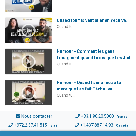
Quand ton fils veut aller en Yéchiva...
Quand tu...
Humour - Comment les gens
t'imaginent quand tu dis que t'es Juif
Quand tu...
Humour - Quand t'annonces à ta
mère que t'as fait Téchouva
Quand tu...
Nous contacter
+33.1.80.20.5000
France
+972.2.37.41.515
+1.437.887.14.93
Israël
Canada