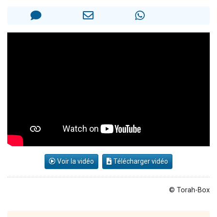
2 personnes viennent de nous rejoindre sur WhatsApp
13 personnes viennent de demander une bénédiction
Il reste 49 places pour étudier en groupe sur Zoom
12 nouvelles musiques dans Torah-Box Music
2 personnes viennent de nous rejoindre sur WhatsApp
Voir la vidéo
Télécharger vidéo
© Torah-Box