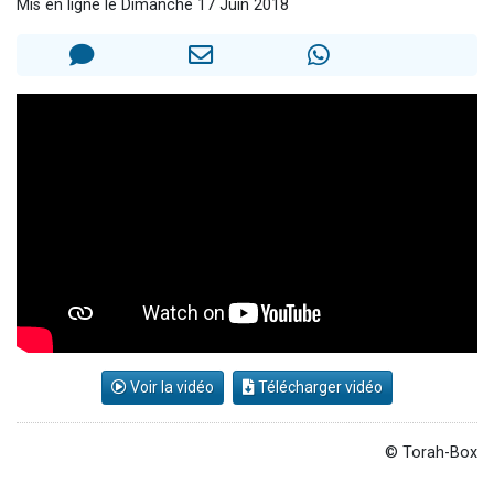
Mis en ligne le Dimanche 17 Juin 2018
29 personnes viennent de demander une bénédiction
Il reste 49 places pour étudier en groupe sur Zoom
16 personnes viennent de faire un don pour Diane, 80 ans, dans un appartement insalubre
2 personnes viennent de nous rejoindre sur WhatsApp
6 personnes viennent de nous rejoindre sur WhatsApp
Voir la vidéo
Télécharger vidéo
© Torah-Box