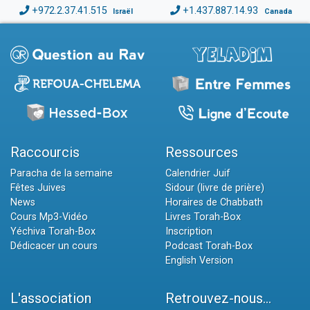
+972.2.37.41.515
+1.437.887.14.93
Israël
Canada
Raccourcis
Ressources
Paracha de la semaine
Calendrier Juif
Fêtes Juives
Sidour (livre de prière)
News
Horaires de Chabbath
Cours Mp3-Vidéo
Livres Torah-Box
Yéchiva Torah-Box
Inscription
Dédicacer un cours
Podcast Torah-Box
English Version
L'association
Retrouvez-nous...