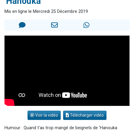
'Hanouka
Dovan vient de donner son Maasser
Mis en ligne le Mercredi 25 Décembre 2019
2 personnes viennent de nous rejoindre sur WhatsApp
2 personnes viennent de nous rejoindre sur WhatsApp
Malgorzata vient de donner son Maasser
3 personnes viennent de nous rejoindre sur WhatsApp
Voir la vidéo
Télécharger vidéo
Humour : Quand t'as trop mangé de beignets de 'Hanouka