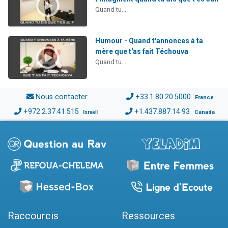
Quand tu...
Humour - Quand t'annonces à ta
mère que t'as fait Téchouva
Quand tu...
Nous contacter
+33.1.80.20.5000
France
+972.2.37.41.515
+1.437.887.14.93
Israël
Canada
Raccourcis
Ressources