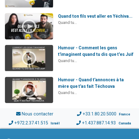
Quand ton fils veut aller en Yéchiva...
Quand tu...
Humour - Comment les gens
t'imaginent quand tu dis que t'es Juif
Quand tu...
Humour - Quand t'annonces à ta
mère que t'as fait Téchouva
Quand tu...
Nous contacter
+33.1.80.20.5000
France
+972.2.37.41.515
+1.437.887.14.93
Israël
Canada