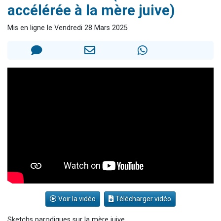
accélérée à la mère juive)
3 personnes viennent de nous rejoindre sur WhatsApp
11 personnes viennent de demander une bénédiction
Mis en ligne le Vendredi 28 Mars 2025
Il reste 49 places pour étudier en groupe sur Zoom
3 personnes viennent de faire un don pour Diane, 80 ans, dans un appartement insalubre
5 personnes viennent de faire un don pour Reloger Rivka, 6 enfants, victime de violences...
Voir la vidéo
Télécharger vidéo
Sketchs parodiques sur la mère juive...