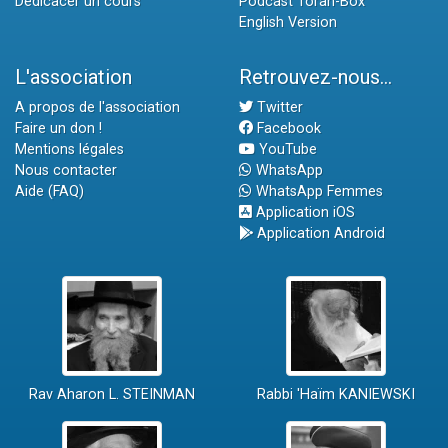
Dédicacer un cours
Podcast Torah-Box
English Version
L'association
Retrouvez-nous...
A propos de l'association
Twitter
Faire un don !
Facebook
Mentions légales
YouTube
Nous contacter
WhatsApp
Aide (FAQ)
WhatsApp Femmes
Application iOS
Application Android
Rav Aharon L. STEINMAN
Rabbi 'Haïm KANIEWSKI