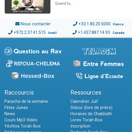
Quand tu...
Nous contacter
+33.1.80.20.5000
France
+972.2.37.41.515
+1.437.887.14.93
Israël
Canada
Raccourcis
Ressources
Paracha de la semaine
Calendrier Juif
Fêtes Juives
Sidour (livre de prière)
News
Horaires de Chabbath
Cours Mp3-Vidéo
Livres Torah-Box
Yéchiva Torah-Box
Inscription