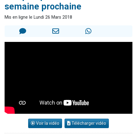
semaine prochaine
2 personnes viennent de faire un don pour 1 Journée de Vacances Pour les Enfants
17 personnes viennent de demander une bénédiction
Mis en ligne le Lundi 26 Mars 2018
4 personnes viennent de nous rejoindre sur WhatsApp
Il reste 49 places pour étudier en groupe sur Zoom
2 personnes viennent de nous rejoindre sur WhatsApp
Voir la vidéo
Télécharger vidéo