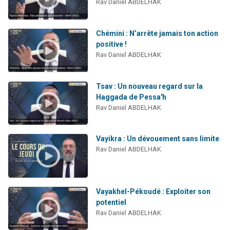
Rav Daniel ABDELHAK
3 personnes viennent de nous rejoindre sur WhatsApp
3 personnes viennent de faire un don pour 5 jours de vacances aux Orphelins
Chémini : N’arrête jamais ton action
Odaya vient de donner son Maasser
positive !
Rav Daniel ABDELHAK
13 personnes viennent de demander une bénédiction
3 personnes viennent de nous rejoindre sur WhatsApp
Tsav : Un nouveau regard sur la
Haggada de Pessa'h
Rav Daniel ABDELHAK
Vayikra : Un dévouement sans limite
Rav Daniel ABDELHAK
Vayakhel-Pékoudé : Exploiter son
potentiel
Rav Daniel ABDELHAK