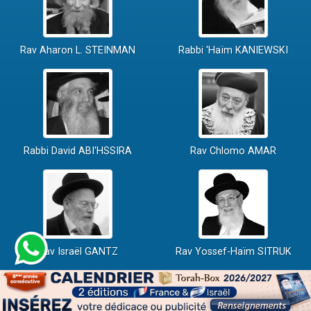
Rav Aharon L. STEINMAN
Rabbi 'Haïm KANIEWSKI
Rabbi David ABI'HSSIRA
Rav Chlomo AMAR
Rav Israël GANTZ
Rav Yossef-Haïm SITRUK