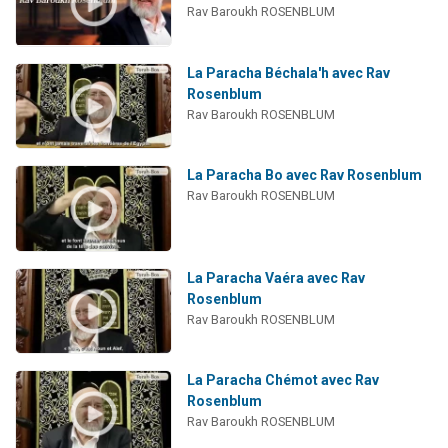
Rav Baroukh ROSENBLUM
Il reste 49 places pour étudier en groupe sur Zoom
3 personnes viennent de nous rejoindre sur WhatsApp
La Paracha Béchala'h avec Rav
2 personnes viennent de nous rejoindre sur WhatsApp
Rosenblum
2 nouvelles musiques dans Torah-Box Music
Rav Baroukh ROSENBLUM
6 personnes viennent de nous rejoindre sur WhatsApp
La Paracha Bo avec Rav Rosenblum
Rav Baroukh ROSENBLUM
La Paracha Vaéra avec Rav
Rosenblum
Rav Baroukh ROSENBLUM
La Paracha Chémot avec Rav
Rosenblum
Rav Baroukh ROSENBLUM