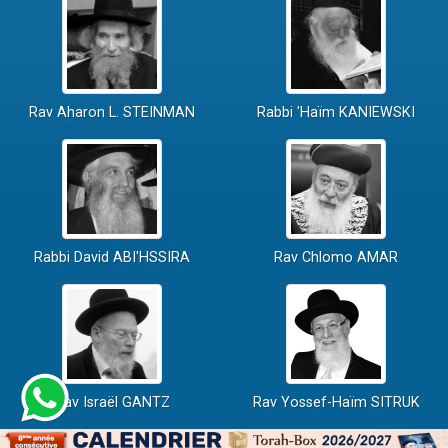
Rav Aharon L. STEINMAN
Rabbi 'Haïm KANIEWSKI
Rabbi David ABI'HSSIRA
Rav Chlomo AMAR
Rav Israël GANTZ
Rav Yossef-Haïm SITRUK