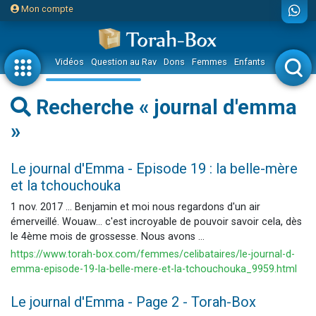
Mon compte
Vidéos
Question au Rav
Dons
Femmes
Enfants
Etude sur 
Recherche « journal d'emma
»
Le journal d'Emma - Episode 19 : la belle-mère
et la tchouchouka
1 nov. 2017 ... Benjamin et moi nous regardons d'un air
émerveillé. Wouaw… c'est incroyable de pouvoir savoir cela, dès
le 4ème mois de grossesse. Nous avons ...
https://www.torah-box.com/femmes/celibataires/le-journal-d-
emma-episode-19-la-belle-mere-et-la-tchouchouka_9959.html
Le journal d'Emma - Page 2 - Torah-Box