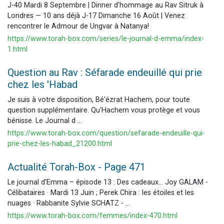
J-40 Mardi 8 Septembre | Dinner d'hommage au Rav Sitruk à
Londres — 10 ans déjà J-17 Dimanche 16 Août | Venez
rencontrer le Admour de Ungvar à Natanya!
https://www.torah-box.com/series/le-journal-d-emma/index-
1.html
Question au Rav : Séfarade endeuillé qui prie
chez les 'Habad
Je suis à votre disposition, Bé'ézrat Hachem, pour toute
question supplémentaire. Qu'Hachem vous protège et vous
bénisse. Le Journal d ...
https://www.torah-box.com/question/sefarade-endeuille-qui-
prie-chez-les-habad_21200.html
Actualité Torah-Box - Page 471
Le journal d'Emma – épisode 13 : Des cadeaux... Joy GALAM -
Célibataires · Mardi 13 Juin ; Perek Chira : les étoiles et les
nuages · Rabbanite Sylvie SCHATZ - ...
https://www.torah-box.com/femmes/index-470.html