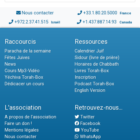
Nous contacter
+33.1.80.20.5000
France
+972.2.37.41.515
+1.437.887.14.93
Israël
Canada
Raccourcis
Ressources
Paracha de la semaine
Calendrier Juif
Fêtes Juives
Sidour (livre de prière)
News
Horaires de Chabbath
Cours Mp3-Vidéo
Livres Torah-Box
Yéchiva Torah-Box
Inscription
Dédicacer un cours
Podcast Torah-Box
English Version
L'association
Retrouvez-nous...
A propos de l'association
Twitter
Faire un don !
Facebook
Mentions légales
YouTube
Nous contacter
WhatsApp