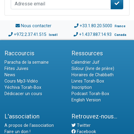
Nous contacter
+33.1.80.20.5000
France
+972.2.37.41.515
+1.437.887.14.93
Israël
Canada
Raccourcis
Ressources
Paracha de la semaine
Calendrier Juif
Fêtes Juives
Sidour (livre de prière)
News
Horaires de Chabbath
Cours Mp3-Vidéo
Livres Torah-Box
Yéchiva Torah-Box
Inscription
Dédicacer un cours
Podcast Torah-Box
English Version
L'association
Retrouvez-nous...
A propos de l'association
Twitter
Faire un don !
Facebook