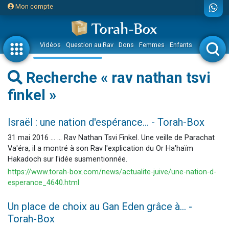
Mon compte
Vidéos
Question au Rav
Dons
Femmes
Enfants
Etude sur 
Recherche « rav nathan tsvi
finkel »
Israël : une nation d'espérance... - Torah-Box
31 mai 2016 ... ... Rav Nathan Tsvi Finkel. Une veille de Parachat
Va'éra, il a montré à son Rav l'explication du Or Ha'haïm
Hakadoch sur l'idée susmentionnée.
https://www.torah-box.com/news/actualite-juive/une-nation-d-
esperance_4640.html
Un place de choix au Gan Eden grâce à... -
Torah-Box