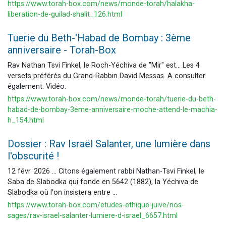
https://www.torah-box.com/news/monde-torah/halakha-
liberation-de-guilad-shalit_126.html
Tuerie du Beth-'Habad de Bombay : 3ème
anniversaire - Torah-Box
Rav Nathan Tsvi Finkel, le Roch-Yéchiva de "Mir" est... Les 4
versets préférés du Grand-Rabbin David Messas. A consulter
également. Vidéo.
https://www.torah-box.com/news/monde-torah/tuerie-du-beth-
habad-de-bombay-3eme-anniversaire-moche-attend-le-machia-
h_154.html
Dossier : Rav Israël Salanter, une lumière dans
l'obscurité !
12 févr. 2026 ... Citons également rabbi Nathan-Tsvi Finkel, le
Saba de Slabodka qui fonde en 5642 (1882), la Yéchiva de
Slabodka où l'on insistera entre ...
https://www.torah-box.com/etudes-ethique-juive/nos-
sages/rav-israel-salanter-lumiere-d-israel_6657.html