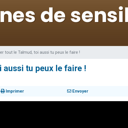
 viennent de demander une bénédiction
nnes viennent de faire un don pour Sauvez la jambe de Yohan
49 places pour étudier en groupe sur Zoom
lles musiques dans Torah-Box Music
 viennent de demander une bénédiction
er tout le Talmud, toi aussi tu peux le faire !
 aussi tu peux le faire !
Imprimer
Envoyer