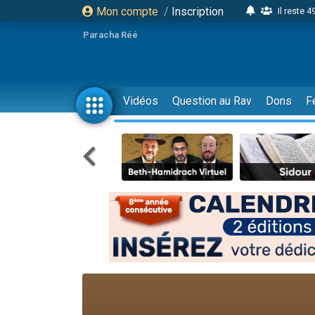
Mon compte
/
Inscription
Il reste 
16 person
Paracha Réé
2 personnes 
6 personnes 
4 personn
Vidéos
Question au Rav
Dons
F
2 personn
17 personnes
4 personnes 
Il reste 
Eva vient de
4 personnes 
3 personnes 
Odaya vient 
3 personn
2 personnes 