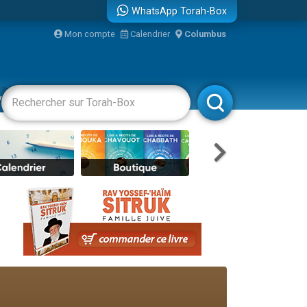
WhatsApp Torah-Box
bre
Mon compte
Calendrier
Columbus
...
vertissements
Livres
Rabbanim