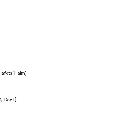
Hafets 'Haim)
m, 156-1]