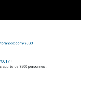
//torahbox.com/Y6G3
m/CCTY
!
is auprès de 3500 personnes :