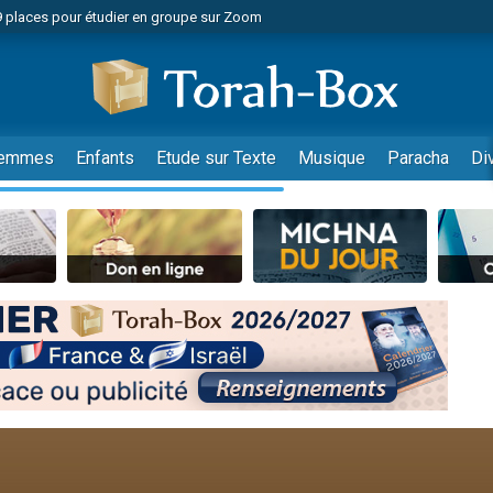
49 places pour étudier en groupe sur Zoom
nes viennent de faire un don pour Diane, 80 ans, dans un appartement insalu
viennent de nous rejoindre sur WhatsApp
viennent de nous rejoindre sur WhatsApp
es viennent de faire un don pour Reloger Rivka, 6 enfants, victime de violences
emmes
Enfants
Etude sur Texte
Musique
Paracha
Di
es viennent de faire un don pour 1 Journée de Vacances Pour les Enfants
 viennent de demander une bénédiction
viennent de nous rejoindre sur WhatsApp
49 places pour étudier en groupe sur Zoom
 donner son Maasser
viennent de nous rejoindre sur WhatsApp
viennent de nous rejoindre sur WhatsApp
de donner son Maasser
es viennent de faire un don pour 5 jours de vacances aux Orphelins
viennent de nous rejoindre sur WhatsApp