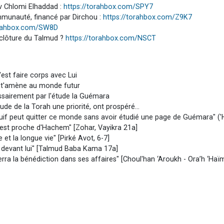
av Chlomi Elhaddad :
https://torahbox.com/SPY7
mmunauté, financé par Dirchou :
https://torahbox.com/Z9K7
orahbox.com/SW8D
clôture du Talmud ?
https://torahbox.com/NSCT
c'est faire corps avec Lui
qui t'amène au monde futur
sairement par l'étude la Guémara
ude de la Torah une priorité, ont prospéré...
if peut quitter ce monde sans avoir étudié une page de Guémara" ('
 est proche d'Hachem" [Zohar, Vayikra 21a]
e et la longue vie" [Pirké Avot, 6-7]
de devant lui" [Talmud Baba Kama 17a]
rra la bénédiction dans ses affaires" [Choul'han ‘Aroukh - Ora’h ‘Haï