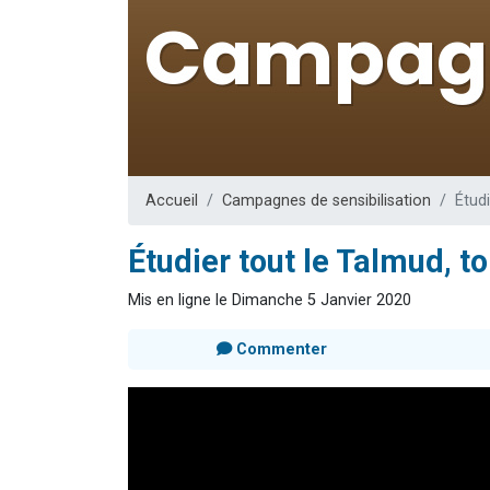
13 personnes
30 perso
Il reste 
12 nouve
29 personnes
Accueil
Campagnes de sensibilisation
Étudi
Étudier tout le Talmud, toi
Mis en ligne le Dimanche 5 Janvier 2020
Commenter