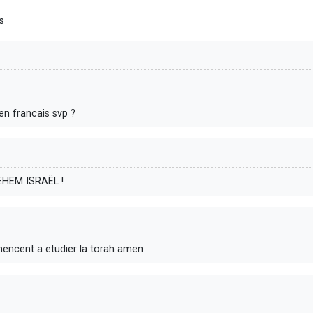
s
 en francais svp ?
HEM ISRAËL !
mencent a etudier la torah amen