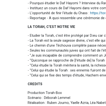
- Pourquoi étudier le Daf Hayomi ? Interview du R
- Instituez un cours de Daf Hayomi dans votre co
- L'opportunité de finir l'étude du Chass :
https://t
- Reportage - A quoi ressemble une cérémonie de 
LA TORAH, C'EST NOTRE VIE
- Etudier la Torah, c'est être protégé par D.ieu car 
- La Torah est la seule sagesse divine, c'est elle 
- Le chemin d'une Téchouva complète passe néces
- Seules les communautés juives qui ont fait de l'ét
- "Je suis incapable de comprendre comment un Ju
- "Quiconque se rapproche de [l'étude de] la Torah
- "Celui étudie la Torah méritera la santé, la richess
- "Celui qui étudie la Torah : ses ennemis fuiront 
- "Celui qui se fixe des temps d'étude, Hachem enve
CREDITS
Production Torah-Box
Scénario : Déborah Lemmel
Réalisation : Ruben Journo, Yaelle Azria, Léa Nabet