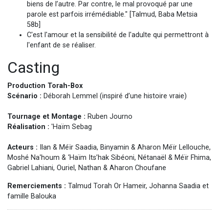
biens de l’autre. Par contre, le mal provoqué par une
parole est parfois irrémédiable." [Talmud, Baba Metsia
58b]
C'est l'amour et la sensibilité de l'adulte qui permettront à
l'enfant de se réaliser.
Casting
Production Torah-Box
Scénario :
Déborah Lemmel (inspiré d’une histoire vraie)
Tournage et Montage :
Ruben Journo
Réalisation :
'Haïm Sebag
Acteurs :
Ilan & Méïr Saadia, Binyamin & Aharon Méïr Lellouche,
Moshé Na'houm & ‘Haïm Its’hak Sibéoni, Nétanaël & Méïr Fhima,
Gabriel Lahiani, Ouriel, Nathan & Aharon Choufane
Remerciements :
Talmud Torah Or Hameir, Johanna Saadia et
famille Balouka