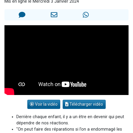
Mis en ligne le Mercredi 3 Janvier 2024
2 personnes viennent de faire un don pour 1 Journée de Vacances Pour les Enfants
17 personnes viennent de demander une bénédiction
4 personnes viennent de nous rejoindre sur WhatsApp
Il reste 49 places pour étudier en groupe sur Zoom
2 personnes viennent de nous rejoindre sur WhatsApp
Voir la vidéo
Télécharger vidéo
Derrière chaque enfant, il y a un être en devenir qui peut
dépendre de nos réactions.
"On peut faire des réparations si l’on a endommagé les