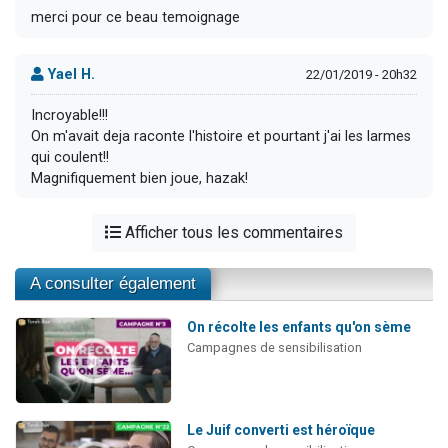
merci pour ce beau temoignage
Yael H.
22/01/2019 - 20h32
Incroyable!!!
On m'avait deja raconte l'histoire et pourtant j'ai les larmes
qui coulent!!
Magnifiquement bien joue, hazak!
Afficher tous les commentaires
A consulter également
On récolte les enfants qu'on sème
Campagnes de sensibilisation
Le Juif converti est héroïque