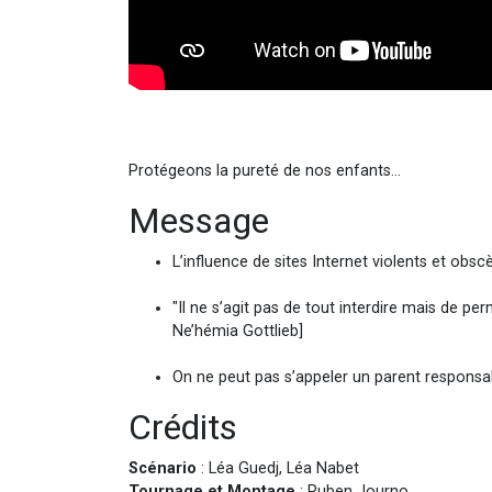
Protégeons la pureté de nos enfants...
Message
L’influence de sites Internet violents et obsc
"Il ne s’agit pas de tout interdire mais de pe
Ne’hémia Gottlieb]
On ne peut pas s’appeler un parent responsab
Crédits
Scénario
: Léa Guedj, Léa Nabet
Tournage et Montage
: Ruben Journo