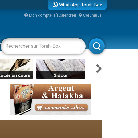
WhatsApp Torah-Box
bre
Mon compte
Calendrier
Columbus
...
vertissements
Livres
Rabbanim