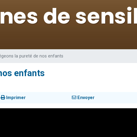
 viennent de demander une bénédiction
nnes viennent de faire un don pour Sauvez la jambe de Yohan
49 places pour étudier en groupe sur Zoom
lles musiques dans Torah-Box Music
 viennent de demander une bénédiction
égeons la pureté de nos enfants
nos enfants
Imprimer
Envoyer