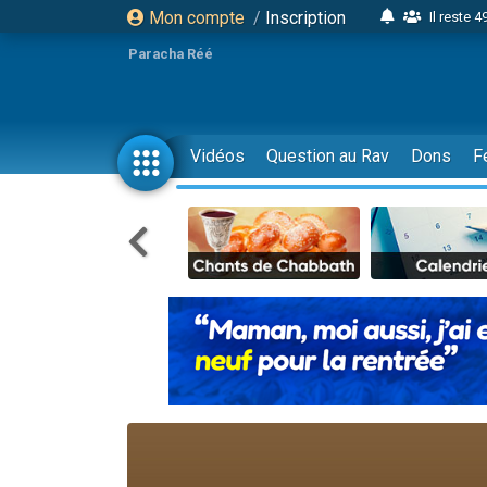
Mon compte
/
Inscription
Il reste 
16 person
Paracha Réé
2 personnes 
6 personnes 
4 personn
Vidéos
Question au Rav
Dons
F
2 personn
17 personnes
4 personnes 
Il reste 
Eva vient de
4 personnes 
3 personnes 
Odaya vient 
3 personn
2 personnes 