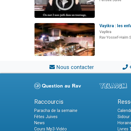
Vayikra : les enf
Vayikra
Rav Yossef-Haïm 
Nous contacter
Raccourcis
Ress
Paracha de la semaine
Calendr
Fêtes Juives
Sidour 
News
Horair
Cours Mp3-Vidéo
Livres