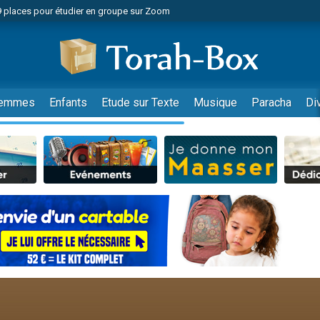
49 places pour étudier en groupe sur Zoom
nes viennent de faire un don pour Diane, 80 ans, dans un appartement insalu
viennent de nous rejoindre sur WhatsApp
viennent de nous rejoindre sur WhatsApp
es viennent de faire un don pour Reloger Rivka, 6 enfants, victime de violences
emmes
Enfants
Etude sur Texte
Musique
Paracha
Di
es viennent de faire un don pour 1 Journée de Vacances Pour les Enfants
 viennent de demander une bénédiction
viennent de nous rejoindre sur WhatsApp
49 places pour étudier en groupe sur Zoom
 donner son Maasser
viennent de nous rejoindre sur WhatsApp
viennent de nous rejoindre sur WhatsApp
de donner son Maasser
es viennent de faire un don pour 5 jours de vacances aux Orphelins
viennent de nous rejoindre sur WhatsApp