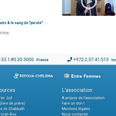
ants & le sang de "pureté"
SITRUK
+33.1.80.20.5000
+972.2.37.41.515
France
Is
ources
L'association
ier Juif
A propos de l'association
(livre de prière)
Faire un don !
es de Chabbath
Mentions légales
 Torah-Box
Nous contacter