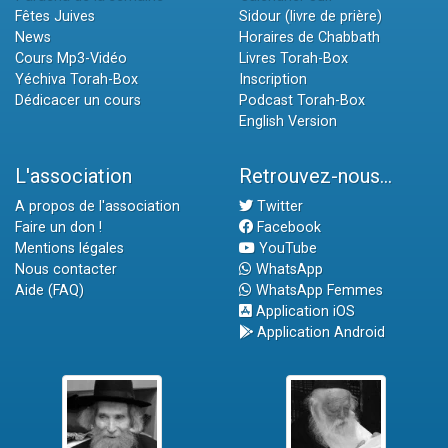
Fêtes Juives
Sidour (livre de prière)
News
Horaires de Chabbath
Cours Mp3-Vidéo
Livres Torah-Box
Yéchiva Torah-Box
Inscription
Dédicacer un cours
Podcast Torah-Box
English Version
L'association
Retrouvez-nous...
A propos de l'association
Twitter
Faire un don !
Facebook
Mentions légales
YouTube
Nous contacter
WhatsApp
Aide (FAQ)
WhatsApp Femmes
Application iOS
Application Android