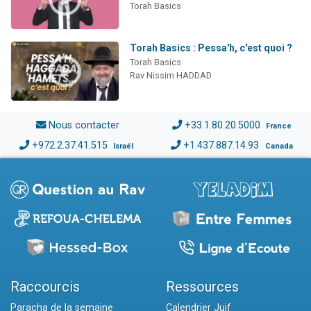
Torah Basics
Torah Basics : Pessa'h, c'est quoi ?
Torah Basics
Rav Nissim HADDAD
Nous contacter
+33.1.80.20.5000
France
+972.2.37.41.515
+1.437.887.14.93
Israël
Canada
Raccourcis
Ressources
Paracha de la semaine
Calendrier Juif