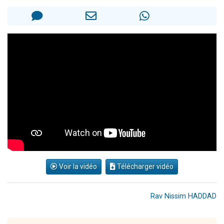
3 personnes viennent de nous rejoindre sur WhatsApp
11 personnes viennent de demander une bénédiction
3 personnes viennent de faire un don pour Diane, 80 ans, dans un appartement insalubre
Il reste 49 places pour étudier en groupe sur Zoom
Voir la vidéo
Télécharger vidéo
Rav Nissim HADDAD