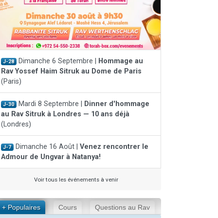
Dimanche 6 Septembre |
Hommage au
J-28
Rav Yossef Haim Sitruk au Dome de Paris
(Paris)
Mardi 8 Septembre |
Dinner d'hommage
J-30
au Rav Sitruk à Londres — 10 ans déjà
(Londres)
Dimanche 16 Août |
Venez rencontrer le
J-7
Admour de Ungvar à Natanya!
Voir tous les événements à venir
+ Populaires
Cours
Questions au Rav