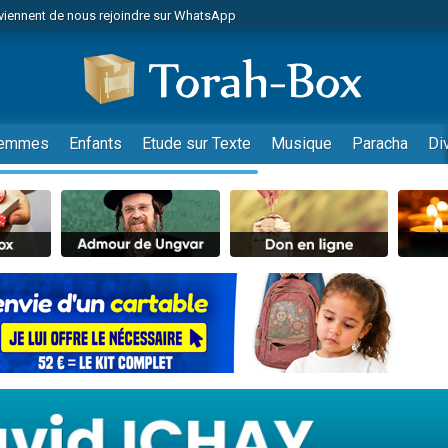
viennent de nous rejoindre sur WhatsApp
r vient de donner son Maasser
nes viennent de faire un don pour Événements Torah-Box
es viennent de faire un don pour Tsédaka : pauvres d'Israel
viennent de nous rejoindre sur WhatsApp
emmes
Enfants
Etude sur Texte
Musique
Paracha
Di
 viennent de demander une bénédiction
es viennent de faire un don pour Diane, 80 ans, dans un appartement insalub
49 places pour étudier en groupe sur Zoom
viennent de nous rejoindre sur WhatsApp
 viennent de demander une bénédiction
49 places pour étudier en groupe sur Zoom
viennent de nous rejoindre sur WhatsApp
viennent de nous rejoindre sur WhatsApp
es viennent de faire un don pour Reloger Rivka, 6 enfants, victime de violences
es viennent de faire un don pour 1 Journée de Vacances Pour les Enfants