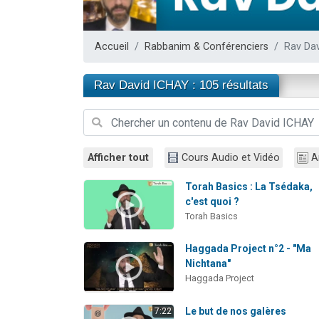
17 personnes
4 personnes 
Accueil
Rabbanim & Conférenciers
Rav Da
Il reste 
Eva vient de
Rav David ICHAY : 105 résultats
Eli vient de 
Afficher tout
Cours Audio et Vidéo
A
Torah Basics : La Tsédaka,
c'est quoi ?
Torah Basics
Haggada Project n°2 - "Ma
Nichtana"
Haggada Project
Le but de nos galères
7:22