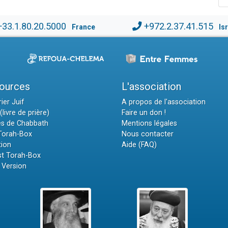
+33.1.80.20.5000
+972.2.37.41.515
France
Is
ources
L'association
ier Juif
A propos de l'association
(livre de prière)
Faire un don !
es de Chabbath
Mentions légales
 Torah-Box
Nous contacter
tion
Aide (FAQ)
t Torah-Box
 Version