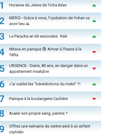
1
Horaires du Jeûne de Ticha Béav
2
MERCI - Grâce à vous, l'opération de Yohan va
avoir lieu 🙏
3
La Paracha en 60 secondes : Réé
4
Mitsva en panique 😨 Arriver à l'heure à la
Téfila
5
URGENCE - Diane, 80 ans, en danger dans un
appartement insalubre
6
J'ai oublié les "bénédictions du matin" ?!
7
Panique à la boulangerie Cachère
8
Avaler son propre sang, permis ?
9
Offrez une semaine de centre aéré à un enfant
orphelin