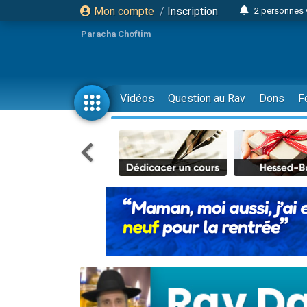
Mon compte
/
Inscription
2 personnes 
Lisbel Esthe
Paracha Choftim
3 person
2 personn
3 personnes 
Vidéos
Question au Rav
Dons
F
11 personnes
3 personn
Il reste 
2 personnes 
29 personnes
Il reste 
2 personnes 
6 personnes 
4 personn
2 personn