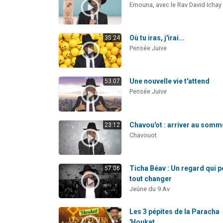
Emouna, avec le Rav David Ichay
Où tu iras, j'irai...
35:24
Pensée Juive
Une nouvelle vie t'attend
53:07
Pensée Juive
Chavou'ot : arriver au somm
23:12
Chavouot
Ticha Béav : Un regard qui p
57:06
tout changer
Jeûne du 9 Av
Les 3 pépites de la Paracha
'Houkat