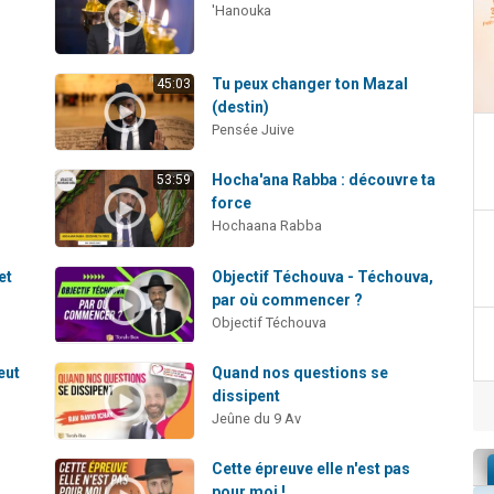
'Hanouka
Tu peux changer ton Mazal
45:03
(destin)
Pensée Juive
Hocha'ana Rabba : découvre ta
53:59
force
Hochaana Rabba
et
Objectif Téchouva - Téchouva,
par où commencer ?
Objectif Téchouva
eut
Quand nos questions se
dissipent
Jeûne du 9 Av
Cette épreuve elle n'est pas
pour moi !