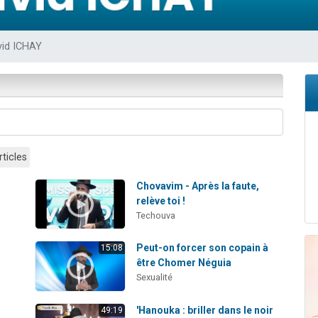
 viennent de demander une bénédiction
viennent de nous rejoindre sur WhatsApp
vid ICHAY
49 places pour étudier en groupe sur Zoom
 donner son Maasser
donner son Maasser
rticles
Chovavim - Après la faute,
relève toi !
Techouva
Peut-on forcer son copain à
15:08
être Chomer Néguia
Sexualité
'Hanouka : briller dans le noir
49:19