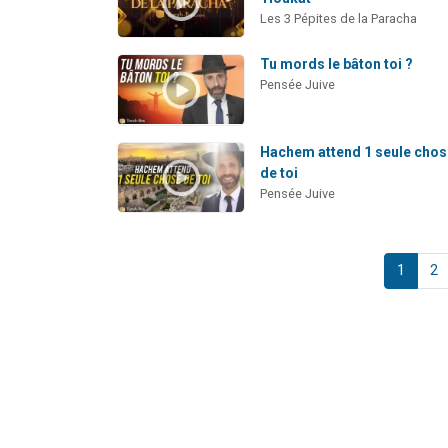
Les 3 Pépites de la Paracha
Tu mords le bâton toi ?
Pensée Juive
Hachem attend 1 seule cho
de toi
Pensée Juive
1
2