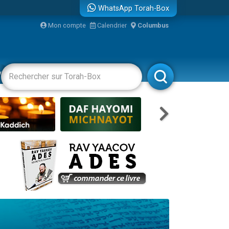
WhatsApp Torah-Box
Mon compte
Calendrier
Columbus
vertissements
Livres
Rabbanim
re
...