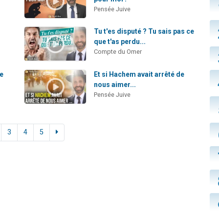
Pensée Juive
Tu t'es disputé ? Tu sais pas ce
que t'as perdu...
Compte du Omer
se
Et si Hachem avait arrêté de
nous aimer...
Pensée Juive
3
4
5