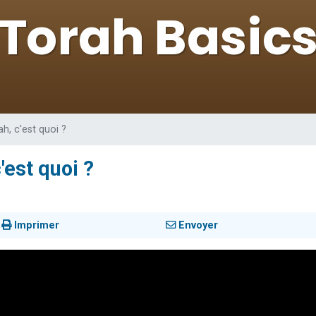
de donner son Maasser
49 places pour étudier en groupe sur Zoom
ent de donner son Maasser
es viennent de faire un don pour 5 enfants déjà orphelins risquent de perdre
viennent de nous rejoindre sur WhatsApp
h, c'est quoi ?
'est quoi ?
Imprimer
Envoyer