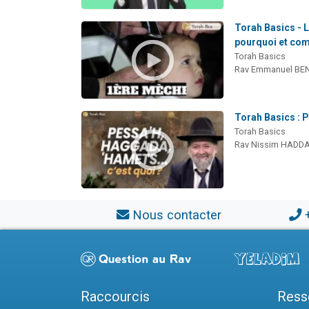
Torah Basics - 
pourquoi et co
Torah Basics
Rav Emmanuel BE
Torah Basics : P
Torah Basics
Rav Nissim HADD
Nous contacter
Raccourcis
Ress