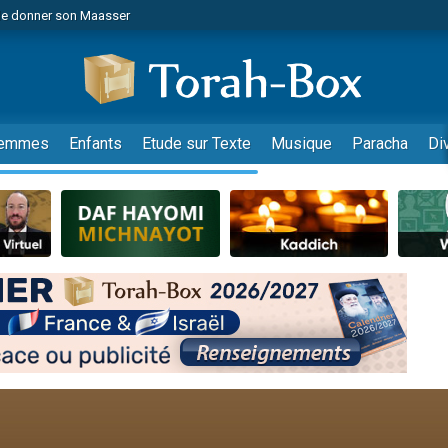
de donner son Maasser
es viennent de faire un don pour 5 jours de vacances aux Orphelins
es viennent de faire un don pour Diane, 80 ans, dans un appartement insalub
viennent de nous rejoindre sur WhatsApp
 viennent de demander une bénédiction
emmes
Enfants
Etude sur Texte
Musique
Paracha
Di
lles musiques dans Torah-Box Music
nnes viennent de faire un don pour Sauvez la jambe de Yohan
49 places pour étudier en groupe sur Zoom
viennent de nous rejoindre sur WhatsApp
viennent de nous rejoindre sur WhatsApp
viennent de nous rejoindre sur WhatsApp
les musiques dans Torah-Box Music
es viennent de faire un don pour Tsédaka : pauvres d'Israel
sion radio : Visions de grandeur n°104 : Le Chabbath et le Birkat Hamazone à 
 viennent de demander une bénédiction