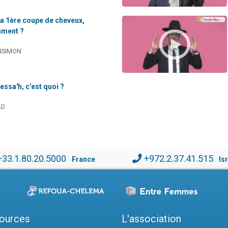
La 1ère coupe de cheveux,
mment ?
NSIMON
essa'h, c'est quoi ?
AD
+33.1.80.20.5000
+972.2.37.41.515
France
Is
ources
L'association