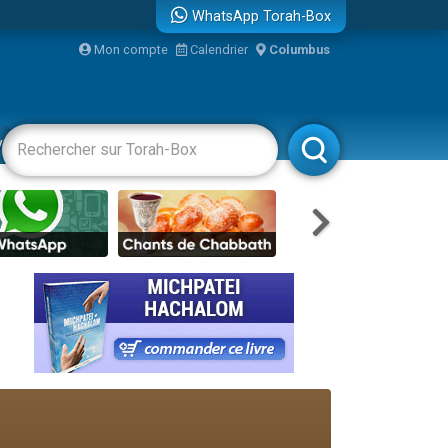
WhatsApp Torah-Box
Mon compte
Calendrier
Columbus
re
vertissements
Livres
Rabbanim
travers le temps