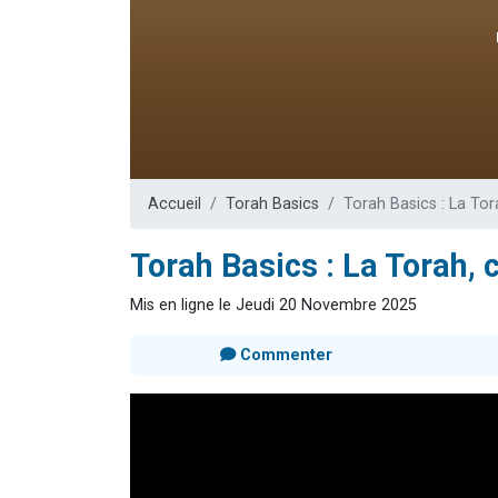
Ariel vient 
Il reste 
Nathaniel vi
6 personn
3 personnes 
Accueil
Torah Basics
Torah Basics : La Tora
Torah Basics : La Torah, c
Mis en ligne le Jeudi 20 Novembre 2025
Commenter