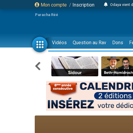
Mon compte
/
Inscription
Odaya vient 
3 personn
Paracha Réé
3 personn
2 personnes 
13 personnes
Vidéos
Question au Rav
Dons
F
12 nouve
30 perso
Il reste 
3 personnes 
2 personnes 
3 personnes 
2 nouvel
8 personn
Nouvelle émis
61 personnes