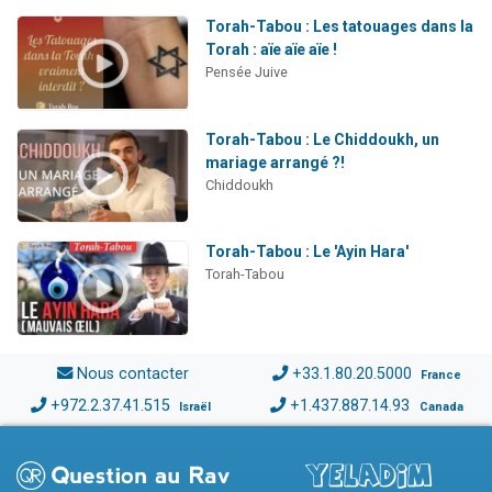
Torah-Tabou : Les tatouages dans la
Torah : aïe aïe aïe !
Pensée Juive
Torah-Tabou : Le Chiddoukh, un
mariage arrangé ?!
Chiddoukh
Torah-Tabou : Le 'Ayin Hara'
Torah-Tabou
Nous contacter
+33.1.80.20.5000
France
+972.2.37.41.515
+1.437.887.14.93
Israël
Canada