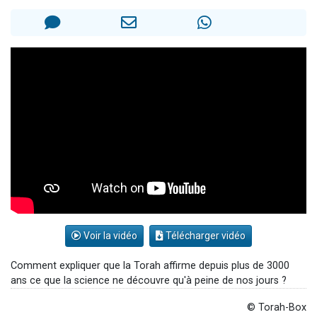
2 personnes viennent de nous rejoindre sur WhatsApp
13 personnes viennent de demander une bénédiction
Il reste 49 places pour étudier en groupe sur Zoom
12 nouvelles musiques dans Torah-Box Music
2 personnes viennent de nous rejoindre sur WhatsApp
Voir la vidéo
Télécharger vidéo
Comment expliquer que la Torah affirme depuis plus de 3000
ans ce que la science ne découvre qu'à peine de nos jours ?
© Torah-Box