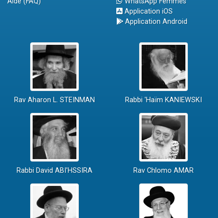
Aide (FAQ)
WhatsApp Femmes
Application iOS
Application Android
Rav Aharon L. STEINMAN
Rabbi 'Haïm KANIEWSKI
Rabbi David ABI'HSSIRA
Rav Chlomo AMAR