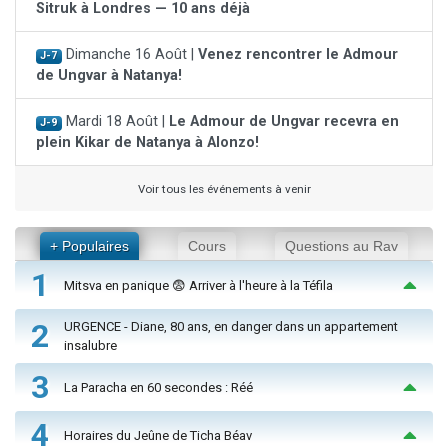
Sitruk à Londres — 10 ans déjà
Dimanche 16 Août |
Venez rencontrer le Admour
J-7
de Ungvar à Natanya!
Mardi 18 Août |
Le Admour de Ungvar recevra en
J-9
plein Kikar de Natanya à Alonzo!
Voir tous les événements à venir
+ Populaires
Cours
Questions au Rav
1
Mitsva en panique 😨 Arriver à l'heure à la Téfila
2
URGENCE - Diane, 80 ans, en danger dans un appartement
insalubre
3
La Paracha en 60 secondes : Réé
4
Horaires du Jeûne de Ticha Béav