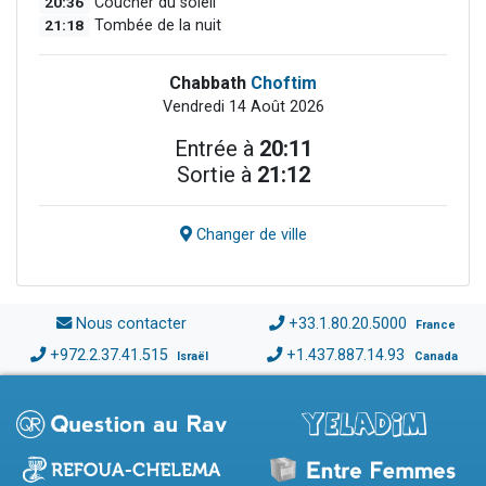
20:36
Coucher du soleil
21:18
Tombée de la nuit
Chabbath
Choftim
Vendredi 14 Août 2026
Entrée à
20:11
Sortie à
21:12
Changer de ville
Nous contacter
+33.1.80.20.5000
France
+972.2.37.41.515
+1.437.887.14.93
Israël
Canada