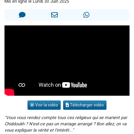
Mis en ligne le Lundi 30 Juin 2025
3 personnes viennent de nous rejoindre sur WhatsApp
11 personnes viennent de demander une bénédiction
3 personnes viennent de faire un don pour Diane, 80 ans, dans un appartement insalubre
Il reste 49 places pour étudier en groupe sur Zoom
2 personnes viennent de nous rejoindre sur WhatsApp
Voir la vidéo
Télécharger vidéo
"Vous vous rendez compte tous ces religieux qui se marient par
Chiddoukh ? N'est-ce pas un mariage arrangé ? Bon allez, on va
vous expliquer la vérité et l'intérêt..."